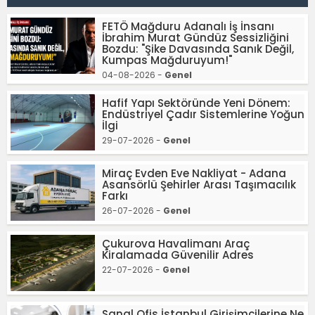
FETÖ Mağduru Adanalı İş İnsanı
İbrahim Murat Gündüz Sessizliğini
Bozdu: "Şike Davasında Sanık Değil,
Kumpas Mağduruyum!"
04-08-2026 -
Genel
Hafif Yapı Sektöründe Yeni Dönem:
Endüstriyel Çadır Sistemlerine Yoğun
İlgi
29-07-2026 -
Genel
Miraç Evden Eve Nakliyat - Adana
Asansörlü Şehirler Arası Taşımacılık
Farkı
26-07-2026 -
Genel
Çukurova Havalimanı Araç
Kiralamada Güvenilir Adres
22-07-2026 -
Genel
Sanal Ofis İstanbul Girişimcilerine Ne