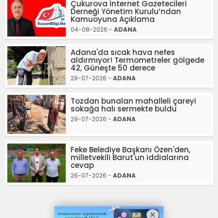
Çukurova İnternet Gazetecileri
Derneği Yönetim Kurulu’ndan
Kamuoyuna Açıklama
04-08-2026 -
ADANA
Adana'da sıcak hava nefes
aldırmıyor! Termometreler gölgede
42, Güneşte 50 derece
29-07-2026 -
ADANA
Tozdan bunalan mahalleli çareyi
sokağa halı sermekte buldu
29-07-2026 -
ADANA
Feke Belediye Başkanı Özen'den,
milletvekili Barut'un iddialarına
cevap
26-07-2026 -
ADANA