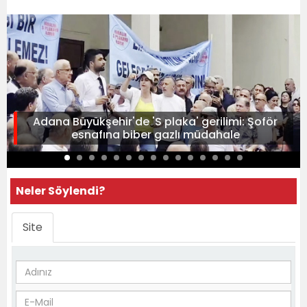
Adana Büyükşehir'de 'S plaka' gerilimi: Şoför
esnafına biber gazlı müdahale
Neler Söylendi?
Site