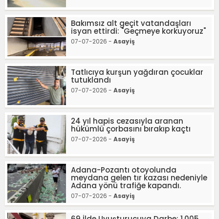
Bakımsız alt geçit vatandaşları
isyan ettirdi: "Geçmeye korkuyoruz"
07-07-2026 -
Asayiş
Tatlıcıya kurşun yağdıran çocuklar
tutuklandı
07-07-2026 -
Asayiş
24 yıl hapis cezasıyla aranan
hükümlü çorbasını bırakıp kaçtı
07-07-2026 -
Asayiş
Adana-Pozantı otoyolunda
meydana gelen tır kazası nedeniyle
Adana yönü trafiğe kapandı.
07-07-2026 -
Asayiş
69 İlde Uyuşturucuya Darbe: 1.005