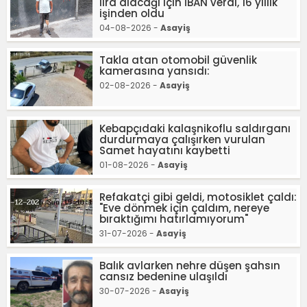
lira alacağı için İBAN verdi, 16 yıllık
işinden oldu
04-08-2026 -
Asayiş
Takla atan otomobil güvenlik
kamerasına yansıdı:
02-08-2026 -
Asayiş
Kebapçıdaki kalaşnikoflu saldırganı
durdurmaya çalışırken vurulan
Samet hayatını kaybetti
01-08-2026 -
Asayiş
Refakatçi gibi geldi, motosiklet çaldı:
"Eve dönmek için çaldım, nereye
bıraktığımı hatırlamıyorum"
31-07-2026 -
Asayiş
Balık avlarken nehre düşen şahsın
cansız bedenine ulaşıldı
30-07-2026 -
Asayiş