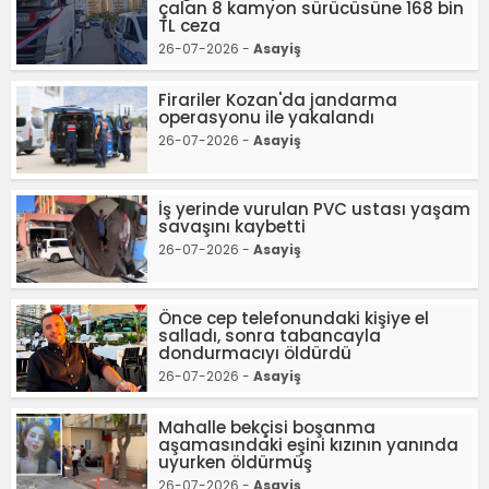
çalan 8 kamyon sürücüsüne 168 bin
TL ceza
26-07-2026 -
Asayiş
Firariler Kozan'da jandarma
operasyonu ile yakalandı
26-07-2026 -
Asayiş
İş yerinde vurulan PVC ustası yaşam
savaşını kaybetti
26-07-2026 -
Asayiş
Önce cep telefonundaki kişiye el
salladı, sonra tabancayla
dondurmacıyı öldürdü
26-07-2026 -
Asayiş
Mahalle bekçisi boşanma
aşamasındaki eşini kızının yanında
uyurken öldürmüş
26-07-2026 -
Asayiş