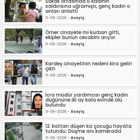
Sokak ortasında 6 kadının
saldırısına uğramıştı, genç kadın o
anları anlattı
11-06-2026 -
Asayiş
Ömer cinayete mi kurban gitti,
ekipler bunun cevabInı arıyor
11-06-2026 -
Asayiş
Kardeş cinayetinin nedeni kira geliri
çıktı
11-06-2026 -
Asayiş
İcra müdür yardımcısı genç kadın
düğününe iki ay kala evinde ölü
bulundu
11-06-2026 -
Asayiş
12. kattan düşen kız çocuğu hayata
tutundu: Düşme anı kamerada
11-06-2026 -
Asayiş