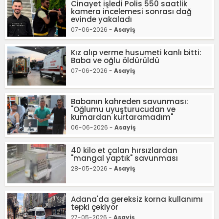
Cinayet işledi Polis 550 saatlik
kamera incelemesi sonrası dağ
evinde yakaladı
07-06-2026 -
Asayiş
Kız alıp verme husumeti kanlı bitti:
Baba ve oğlu öldürüldü
07-06-2026 -
Asayiş
Babanın kahreden savunması:
"Oğlumu uyuşturucudan ve
kumardan kurtaramadım"
06-06-2026 -
Asayiş
40 kilo et çalan hırsızlardan
"mangal yaptık" savunması
28-05-2026 -
Asayiş
Adana'da gereksiz korna kullanımı
tepki çekiyor
27-05-2026 -
Asayiş