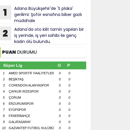
Adana Büyükşehir'de 'S plaka'
1
gerilimi: Şoför esnafına biber gazlı
müdahale
Adana'da oto kilit tamiri yapılan bir
2
iş yerinde, iş yeri sahibi ile genç
kadın ölü bulundu.
PUAN
DURUMU
Süper Lig
O
P
1
AMED SPORTİF FAALİYETLER
0
0
2
BEŞİKTAŞ
0
0
3
CORENDON ALANYASPOR
0
0
4
ÇAYKUR RİZESPOR
0
0
5
ÇORUM
0
0
6
ERZURUMSPOR
0
0
7
EYÜPSPOR
0
0
8
FENERBAHÇE
0
0
9
GALATASARAY
0
0
10
GAZİANTEP FUTBOL KULÜBÜ
0
0