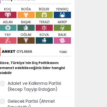
KOÇ
BOĞA
İKİZLER
YENGEÇ
ASLAN
BAŞAK
TERAZİ
AKREP
YAY
OĞLAK
KOVA
BALIK
ANKET
OYLAMA
TÜMÜ
Sizce, Türkiye'nin Dış Politikasını
emanet edebileceğiniz lider hangisi
olabilir
Adalet ve Kalkınma Partisi
(Recep Tayyip Erdoğan)
Gelecek Partisi (Ahmet