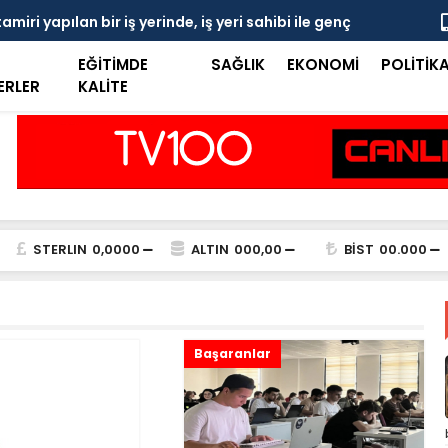
 'S plaka' gerilimi: Şoför esnafına biber gazlı
Mersin Sine
EĞİTİMDE
SAĞLIK
EKONOMİ
POLİTİK
ERLER
KALİTE
STERLIN
0,0000
ALTIN
000,00
BİST
00.000
Başaranlar