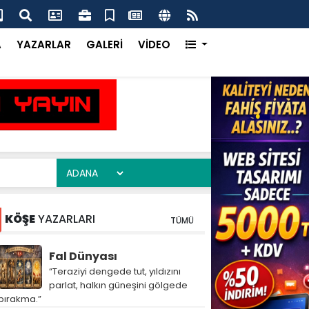
ma Ofisi Uluslararası Vitrinde Yerini Aldı
Çay
A
YAZARLAR
GALERİ
VİDEO
KÖŞE
YAZARLARI
TÜMÜ
Fal Dünyası
“Teraziyi dengede tut, yıldızını
parlat, halkın güneşini gölgede
bırakma.”