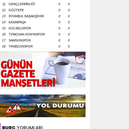
11
GENÇLERBİRLİĞİ
0
0
12
GÖZTEPE
0
0
13
İSTANBUL BAŞAKŞEHİR
0
0
14
KASIMPAŞA
0
0
15
KOCAELİSPOR
0
0
16
TÜMOSAN KONYASPOR
0
0
17
SAMSUNSPOR
0
0
18
TRABZONSPOR
0
0
BURÇ
YORUMLARI