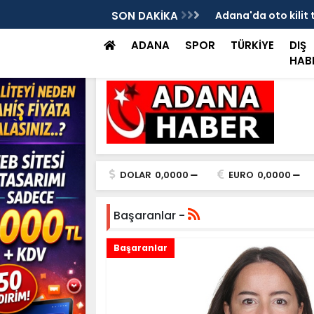
ılan bir iş yerinde, iş yeri sahibi ile genç
SON DAKİKA
Adana Büyükşehir'de
müdahale
ADANA
SPOR
TÜRKİYE
DIŞ
HAB
DOLAR
0,0000
EURO
0,0000
Başaranlar -
Başaranlar