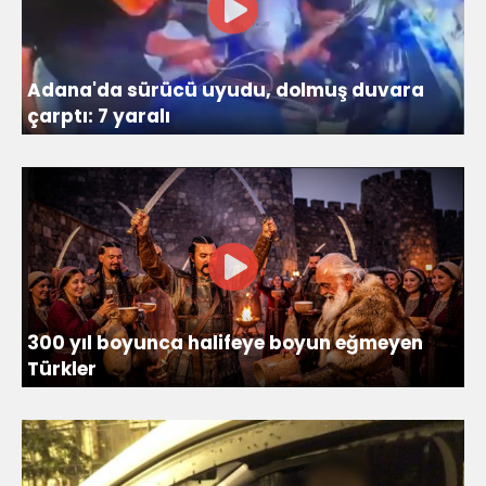
Adana'da sürücü uyudu, dolmuş duvara
çarptı: 7 yaralı
300 yıl boyunca halifeye boyun eğmeyen
Türkler