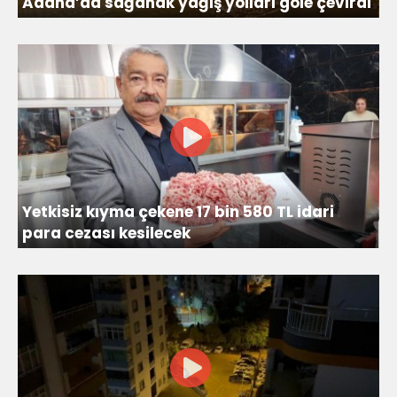
Adana’da sağanak yağış yolları göle çevirdi
Yetkisiz kıyma çekene 17 bin 580 TL idari
para cezası kesilecek