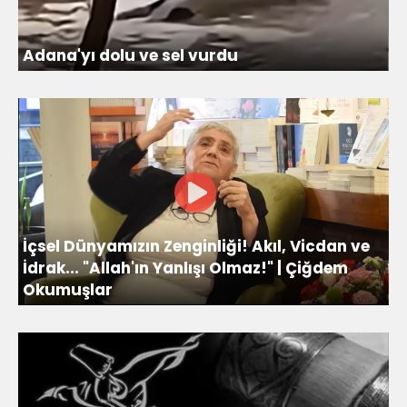
Adana'yı dolu ve sel vurdu
İçsel Dünyamızın Zenginliği! Akıl, Vicdan ve
İdrak... "Allah'ın Yanlışı Olmaz!" | Çiğdem
Okumuşlar