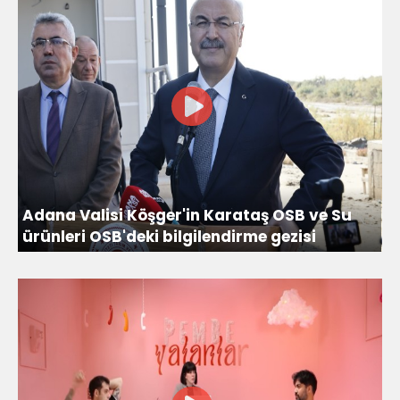
Adana Valisi Köşger'in Karataş OSB ve Su
ürünleri OSB'deki bilgilendirme gezisi