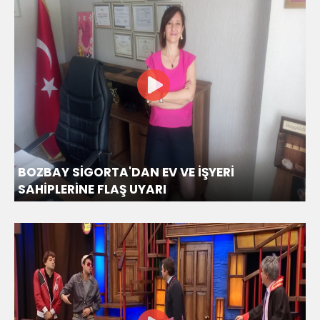
BOZBAY SİGORTA'DAN EV VE İŞYERİ
SAHİPLERİNE FLAŞ UYARI