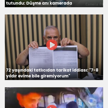
tutundu: Düşme anı kamerada
72 yaşındaki tatlıcıdan tarikat iddiası: "7-8
yıldır evime bile giremiyorum"