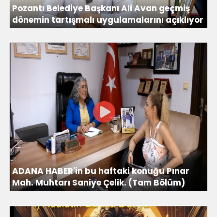
Pozantı Belediye Başkanı Ali Avan geçmiş
dönemin tartışmalı uygulamalarını açıklıyor
ADANA HABER'in bu haftaki konuğu Pınar
Mah. Muhtarı Saniye Çelik. (Tam Bölüm)