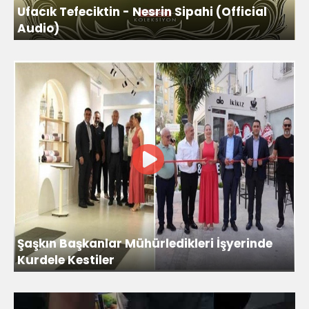
Ufacık Tefeciktin - Nesrin Sipahi (Official
Audio)
Şaşkın Başkanlar Mühürledikleri İşyerinde
Kurdele Kestiler