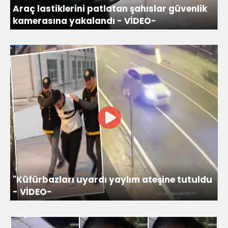
Araç lastiklerini patlatan şahıslar güvenlik
kamerasına yakalandı - VİDEO-
"Küfürbazları uyardı yaylım ateşine tutuldu
- VİDEO-