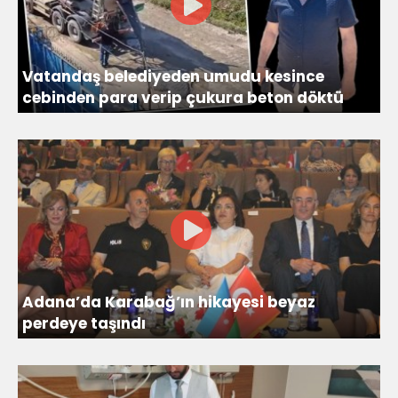
Vatandaş belediyeden umudu kesince
cebinden para verip çukura beton döktü
Adana’da Karabağ’ın hikayesi beyaz
perdeye taşındı