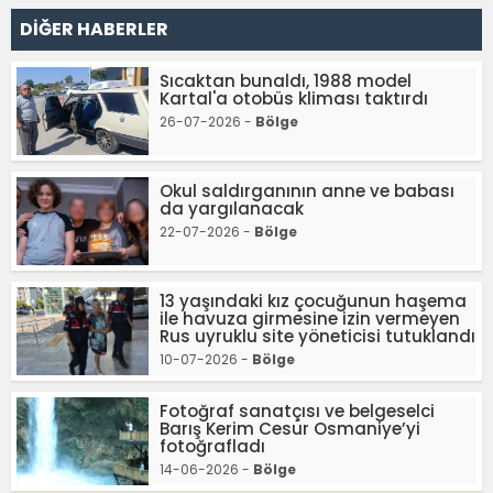
DİĞER HABERLER
Sıcaktan bunaldı, 1988 model
Kartal'a otobüs kliması taktırdı
26-07-2026 -
Bölge
Okul saldırganının anne ve babası
da yargılanacak
22-07-2026 -
Bölge
13 yaşındaki kız çocuğunun haşema
ile havuza girmesine izin vermeyen
Rus uyruklu site yöneticisi tutuklandı
10-07-2026 -
Bölge
Fotoğraf sanatçısı ve belgeselci
Barış Kerim Cesur Osmaniye’yi
fotoğrafladı
14-06-2026 -
Bölge