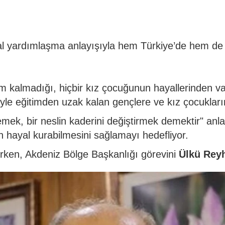
al yardımlaşma anlayışıyla hem Türkiye’de hem de fa
m kalmadığı, hiçbir kız çocuğunun hayallerinden v
niyle eğitimden uzak kalan gençlere ve kız çocukla
k, bir neslin kaderini değiştirmek demektir" anlay
n hayal kurabilmesini sağlamayı hedefliyor.
rken, Akdeniz Bölge Başkanlığı görevini
Ülkü Rey