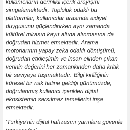
kullanıcıların derinlikli içerik arayışını
simgelemektedir. Topluluk odaklı bu
platformlar, kullanıcılar arasında aidiyet
duygusunu güçlendirirken aynı zamanda
kültü
rel miras
ın kayı
t alt
ı
na al
ınması
na da
do
ğrudan hizmet etmektedir. Arama
motorlarının yapay zeka odaklı d
ö
nüşümü,
doğrudan etkileşimin ve insan elinden çıkan
verinin değerini her zamankinden daha kritik
bir seviyeye taşımaktadır. Bilgi kirliliğinin
küresel bir risk haline geldiğ
i g
ünümüzde,
doğrulanmış kullanıcı içerikleri dijital
ekosistemin sarsılmaz temellerini inşa
etmektedir.
'T
ürkiye
’
nin dijital hafızasını yarınlara güvenle
taşıyacağız'