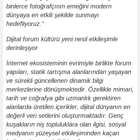
binlerce fotoğrafçının emeğ
ini modern
d
ünyaya en etkili şekilde sunmayı
hedefliyoruz."
Dijital forum kültürü yeni nesil etkileşimle
derinleşiyor
İnternet ekosisteminin evrimiyle birlikte forum
yapıları, statik tartışma alanlarından yaşayan
ve sürekli güncellenen dinamik bilgi
merkezlerine d
ö
nüşmektedir. Özellikle mimari,
tarih ve coğrafya gibi uzmanlık gerektiren
alanlarda üretilen içerikler, dijital dünyanı
n en
de
ğerli veri setlerini oluşturmaktadır. Genç
kuşakları
n ni
ş topluluklara olan ilgisi, sosyal
medyanın yüzeysel etkileşiminden kaçan