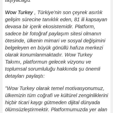
Wow Turkey
, T
ürkiye
’
nin son çeyrek asırlık
gelişim sürecine tanıklık eden, 81 ili kapsayan
devasa bir içerik ekosistemidir. Platform,
sadece bir fotoğraf paylaşım sitesi olmanın
ö
tesinde, ülkenin mimari ve sosyal değişimini
belgeleyen en büyük g
ö
nüllü hafıza merkezi
olarak konumlanmaktadır. Wow Turkey
Takımı, platformun gelecek vizyonu ve
toplumsal sorumluluğu hakkında şu
ö
nemli
detayları paylaştı:
"
Wow Turkey olarak temel motivasyonumuz,
ülkemizin tü
m co
ğrafi ve kültürel zenginliklerini
hiçbir ticari kaygı gütmeden dijital dünyada
ö
lümsüzleştirmektir. Platformumuzda yer alan