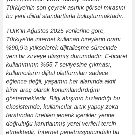
Türkiye
’
nin son çeyrek asırlık g
ö
rsel mirasını
bu yeni dijital standartlarla buluşturmaktadır.
TÜİK
’
in A
ğustos 2025 verilerine g
ö
re,
Türkiye'de internet kullanan bireylerin oranı
%90,9'a yükselerek dijitalleşme sürecinde
yeni bir zirveye ulaşmış durumdadır. E-ticaret
kullanımının %55,7 seviyesine çıkması,
kullanıcıların dijital platformları sadece
eğ
lence de
ğil, yaşamın her alanında aktif
birer araç olarak konumlandırdığını
g
ö
stermektedir. Bilgi akışının hızlandığı bu
ekosistemde, kullanıcılar artık yapay zeka
tarafından üretilen jenerik içerikler yerine
doğruluğu kanıtlanmış yerel verileri tercih
etmektedir. İnternet penetrasyonundaki bu