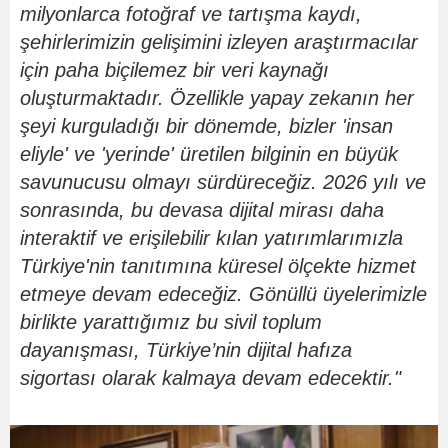
milyonlarca fotoğraf ve tartışma kaydı,
şehirlerimizin gelişimini izleyen araştırmacılar
için paha biçilemez bir veri kaynağı
oluşturmaktadır. Özellikle yapay zekanın her
şeyi kurguladığı bir d
ö
nemde, bizler 'insan
eliyle' ve 'yerinde' üretilen bilginin en büyük
savunucusu olmayı sürdü
rece
ğiz. 2026 yılı ve
sonrasında, bu devasa dijital mirası daha
interaktif ve erişilebilir kılan yatırımlarımızla
Türkiye'nin tanıtımına küresel
ö
lçekte hizmet
etmeye devam edeceğiz. G
ö
nüllü üyelerimizle
birlikte yarattığımız bu sivil toplum
dayanış
mas
ı, Türkiye
’
nin dijital hafıza
sigortası olarak kalmaya devam edecektir."