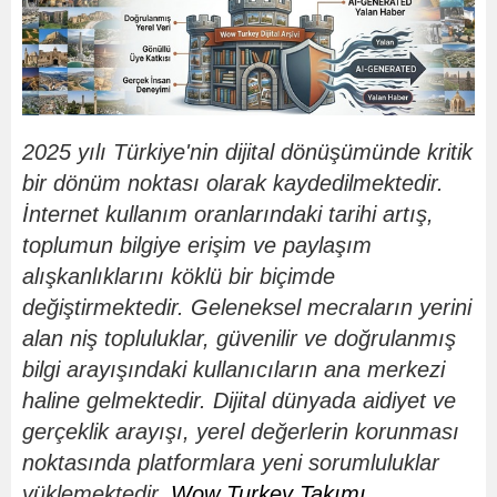
2025 yılı Türkiye'nin dijital d
ö
nüşümünde kritik
bir d
ö
nüm noktası olarak kaydedilmektedir.
İnternet kullanım oranlarındaki tarihi artış,
toplumun bilgiye erişim ve paylaşım
alışkanlıklarını k
ö
klü bir biçimde
değiştirmektedir. Geleneksel mecraların yerini
alan niş topluluklar, güvenilir ve doğrulanmış
bilgi arayışındaki kullanıcıların ana merkezi
haline gelmektedir. Dijital dünyada aidiyet ve
gerçeklik arayışı, yerel değerlerin korunması
noktasında platformlara yeni sorumluluklar
yüklemektedir.
Wow Turkey Tak
ı
m
ı
,