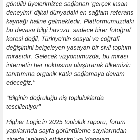
g
ö
nüllü üyelerimizce sağlanan 'gerçek insan
deneyimi' dijital dünyadaki en sağlam referans
kaynağı haline gelmektedir. Platformumuzdaki
bu devasa bilgi havuzu, sadece birer fotoğraf
karesi değil, Türkiye
’
nin sosyal ve coğrafi
değişimini belgeleyen yaşayan bir sivil toplum
mirasıdır. Gelecek vizyonumuzda, bu mirası
internetin her noktasına ulaştırarak ülkemizin
tanıtımına organik katkı sağlamaya devam
edeceğiz."
"Bilginin doğruluğu niş topluluklarda
tescilleniyor"
Higher Logic
’
in 2025 topluluk raporu, forum
yapılarında sayfa g
ö
rüntüleme sayılarından
ziyade 'anlamlı etkileşim' ve 'deneyim