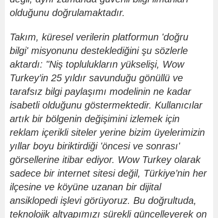
olduğunu doğrulamaktadır.
Takım, küresel verilerin platformun 'doğru
bilgi' misyonunu desteklediğini şu s
ö
zlerle
aktardı: "Niş toplulukların yükselişi, Wow
Turkey
’
in 25 yıldır savunduğ
u g
ö
nüllü ve
tarafsız bilgi paylaşımı modelinin ne kadar
isabetli olduğunu g
ö
stermektedir. Kullanıcılar
artık bir b
ö
lgenin değişimini izlemek için
reklam içerikli siteler yerine bizim üyelerimizin
yıllar boyu biriktirdiği '
ö
ncesi ve sonrası
'
g
ö
rsellerine itibar ediyor. Wow Turkey olarak
sadece bir internet sitesi değil, Türkiye
’
nin her
ilçesine ve k
ö
yüne uzanan bir dijital
ansiklopedi işlevi g
ö
rüyoruz. Bu doğrultuda,
teknolojik altyapımızı sürekli güncelleyerek on