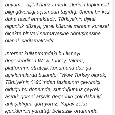
büyüme, dijital hafıza merkezlerinin toplumsal
bilgi güvenliği açısından taşıdığı önemi bir kez
daha tescil etmektedir. Türkiye'nin dijital
olgunluk düzeyi, yerel kültü
rel miras
ın küresel
ö
lçekte bir veri sermayesine d
ö
nüşmesine
olanak sağlamaktadır.
İnternet kullanımındaki bu ivmeyi
değerlendiren Wow Turkey Takımı,
platformun stratejik konumuna dair şu
açıklamalarda bulundu: "Wow Turkey olarak,
Türkiye'nin %90'ından fazlasının çevrimiçi
olduğu bu d
ö
nemde, sunduğumuz çeyrek
asırlık g
ö
rsel arş
ivin de
ğerinin çok daha iyi
anlaşıldığını g
ö
rüyoruz. Yapay zeka
içeriklerinin yarattığı belirsizlik ortamında,