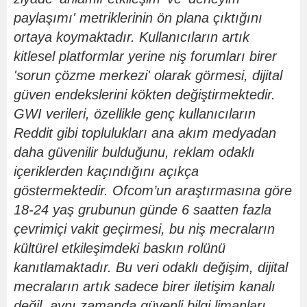
paylaşımı' metriklerinin
ö
n plana çıktığını
ortaya koymaktadır. Kullanıcıların artık
kitlesel platformlar yerine niş forumları birer
'sorun çözme merkezi' olarak g
ö
rmesi, dijital
güven endekslerini k
ö
kten de
ğiştirmektedir.
GWI verileri,
ö
zellikle genç kullanıcıların
Reddit gibi toplulukları ana akım medyadan
daha güvenilir bulduğunu, reklam odaklı
içeriklerden kaçındığını açıkça
g
ö
stermektedir. Ofcom
’
un araştı
rmas
ına g
ö
re
18-24 yaş grubunun günde 6 saatten fazla
çevrimiçi vakit geçirmesi, bu niş mecraların
kültürel etkileşimdeki baskı
n rol
ünü
kanıtlamaktadır. Bu veri odaklı değişim, dijital
mecraların artık sadece birer iletişim kanalı
değil, aynı zamanda güvenli bilgi limanları