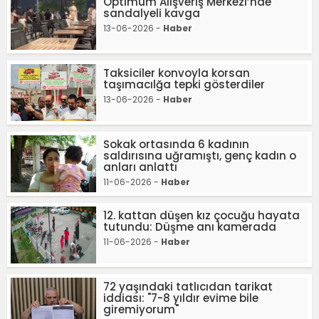
Optimum Alışveriş Merkezi’nde
sandalyeli kavga
13-06-2026 -
Haber
Taksiciler konvoyla korsan
taşımacılğa tepki gösterdiler
13-06-2026 -
Haber
Sokak ortasında 6 kadının
saldırısına uğramıştı, genç kadın o
anları anlattı
11-06-2026 -
Haber
12. kattan düşen kız çocuğu hayata
tutundu: Düşme anı kamerada
11-06-2026 -
Haber
72 yaşındaki tatlıcıdan tarikat
iddiası: "7-8 yıldır evime bile
giremiyorum"