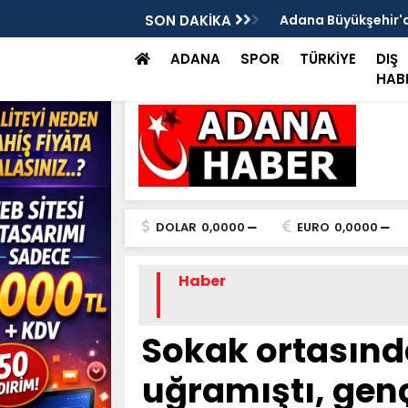
ılan bir iş yerinde, iş yeri sahibi ile genç
SON DAKİKA
Adana Büyükşehir'de
müdahale
ADANA
SPOR
TÜRKİYE
DIŞ
HAB
DOLAR
0,0000
EURO
0,0000
Haber
Sokak ortasında
uğramıştı, genç