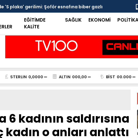
 'S plaka' gerilimi: Şoför esnafına biber gazlı
Mersin Sine
EĞİTİMDE
SAĞLIK
EKONOMİ
POLİTİK
ERLER
KALİTE
STERLIN
0,0000
ALTIN
000,00
BİST
00.000
 6 kadının saldırısına
 kadın o anları anlattı