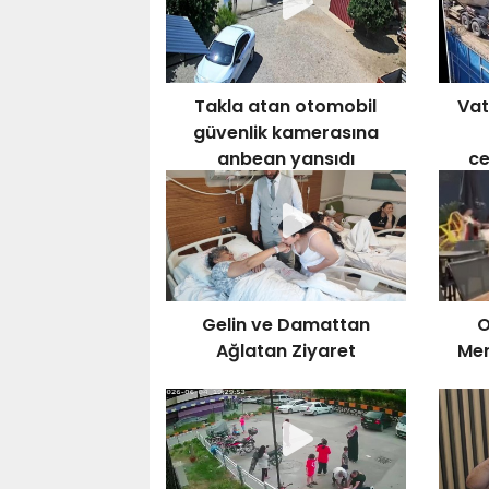
Takla atan otomobil
Vat
güvenlik kamerasına
anbean yansıdı
ce
ç
Gelin ve Damattan
O
Ağlatan Ziyaret
Mer