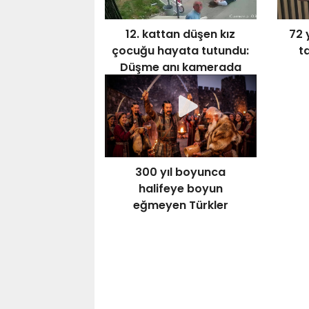
12. kattan düşen kız
72 
çocuğu hayata tutundu:
ta
Düşme anı kamerada
300 yıl boyunca
halifeye boyun
eğmeyen Türkler