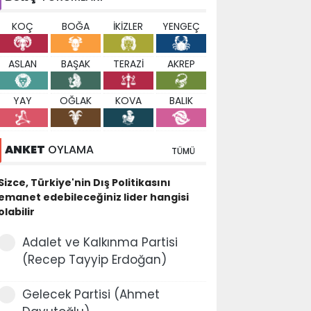
KOÇ
BOĞA
İKİZLER
YENGEÇ
ASLAN
BAŞAK
TERAZİ
AKREP
YAY
OĞLAK
KOVA
BALIK
ANKET
OYLAMA
TÜMÜ
Sizce, Türkiye'nin Dış Politikasını
emanet edebileceğiniz lider hangisi
olabilir
Adalet ve Kalkınma Partisi
(Recep Tayyip Erdoğan)
Gelecek Partisi (Ahmet