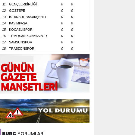
11
GENÇLERBİRLİĞİ
0
0
12
GÖZTEPE
0
0
13
İSTANBUL BAŞAKŞEHİR
0
0
14
KASIMPAŞA
0
0
15
KOCAELİSPOR
0
0
16
TÜMOSAN KONYASPOR
0
0
17
SAMSUNSPOR
0
0
18
TRABZONSPOR
0
0
BURÇ
YORUMLARI