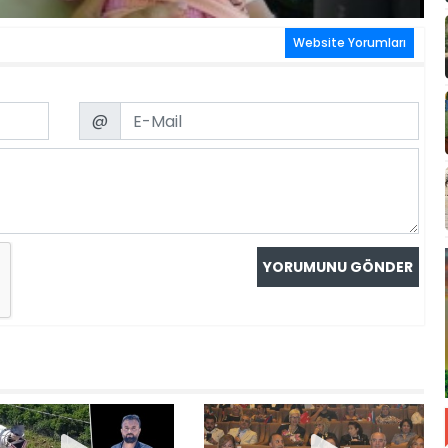
Website Yorumları
Email
@