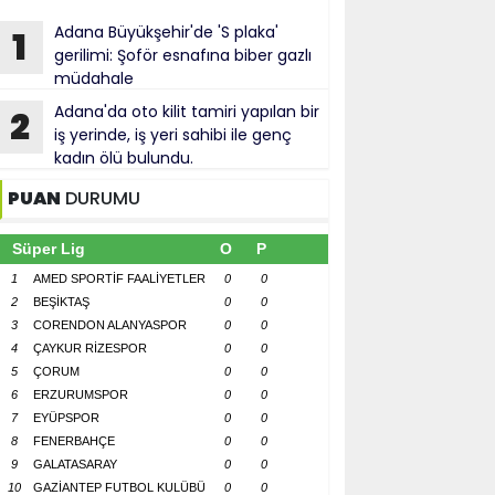
Adana Büyükşehir'de 'S plaka'
1
gerilimi: Şoför esnafına biber gazlı
müdahale
Adana'da oto kilit tamiri yapılan bir
2
iş yerinde, iş yeri sahibi ile genç
kadın ölü bulundu.
PUAN
DURUMU
Süper Lig
O
P
1
AMED SPORTİF FAALİYETLER
0
0
2
BEŞİKTAŞ
0
0
3
CORENDON ALANYASPOR
0
0
4
ÇAYKUR RİZESPOR
0
0
5
ÇORUM
0
0
6
ERZURUMSPOR
0
0
7
EYÜPSPOR
0
0
8
FENERBAHÇE
0
0
9
GALATASARAY
0
0
10
GAZİANTEP FUTBOL KULÜBÜ
0
0