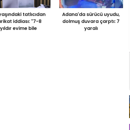
yaşındaki tatlıcıdan
Adana'da sürücü uyudu,
rikat iddiası: "7-8
dolmuş duvara çarptı: 7
yıldır evime bile
yaralı
giremiyorum"