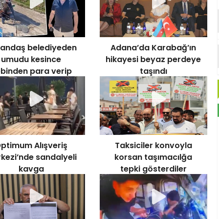
andaş belediyeden
Adana’da Karabağ’ın
umudu kesince
hikayesi beyaz perdeye
binden para verip
taşındı
ukura beton döktü
ptimum Alışveriş
Taksiciler konvoyla
kezi’nde sandalyeli
korsan taşımacılğa
kavga
tepki gösterdiler