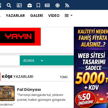
ma Ofisi Uluslararası Vitrinde Yerini Aldı
Çay
A
YAZARLAR
GALERİ
VİDEO
KÖŞE
YAZARLARI
TÜMÜ
Fal Dünyası
“Teraziyi dengede tut, yıldızını
parlat, halkın güneşini gölgede
bırakma.”