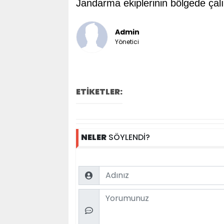
Jandarma ekiplerinin bölgede çal
Admin
Yönetici
ETİKETLER:
NELER
SÖYLENDİ?
Name
Comment