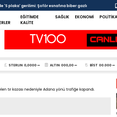
 'S plaka' gerilimi: Şoför esnafına biber gazlı
Mersin Sine
EĞİTİMDE
SAĞLIK
EKONOMİ
POLİTİK
ERLER
KALİTE
STERLIN
0,0000
ALTIN
000,00
BİST
00.000
n tır kazası nedeniyle Adana yönü trafiğe kapandı.