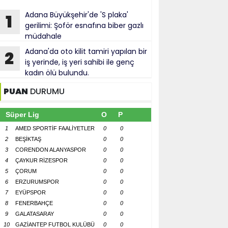
Adana Büyükşehir'de 'S plaka'
1
gerilimi: Şoför esnafına biber gazlı
müdahale
Adana'da oto kilit tamiri yapılan bir
2
iş yerinde, iş yeri sahibi ile genç
kadın ölü bulundu.
PUAN
DURUMU
Süper Lig
O
P
1
AMED SPORTİF FAALİYETLER
0
0
2
BEŞİKTAŞ
0
0
3
CORENDON ALANYASPOR
0
0
4
ÇAYKUR RİZESPOR
0
0
5
ÇORUM
0
0
6
ERZURUMSPOR
0
0
7
EYÜPSPOR
0
0
8
FENERBAHÇE
0
0
9
GALATASARAY
0
0
10
GAZİANTEP FUTBOL KULÜBÜ
0
0