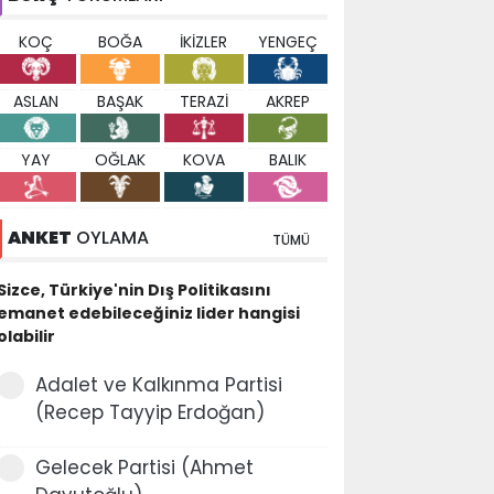
KOÇ
BOĞA
İKİZLER
YENGEÇ
ASLAN
BAŞAK
TERAZİ
AKREP
YAY
OĞLAK
KOVA
BALIK
ANKET
OYLAMA
TÜMÜ
Sizce, Türkiye'nin Dış Politikasını
emanet edebileceğiniz lider hangisi
olabilir
Adalet ve Kalkınma Partisi
(Recep Tayyip Erdoğan)
Gelecek Partisi (Ahmet