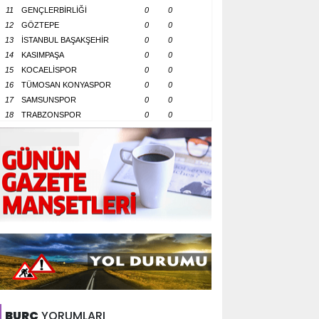
11
GENÇLERBİRLİĞİ
0
0
12
GÖZTEPE
0
0
13
İSTANBUL BAŞAKŞEHİR
0
0
14
KASIMPAŞA
0
0
15
KOCAELİSPOR
0
0
16
TÜMOSAN KONYASPOR
0
0
17
SAMSUNSPOR
0
0
18
TRABZONSPOR
0
0
BURÇ
YORUMLARI