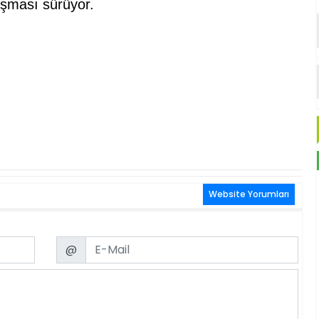
ışması sürüyor.
Website Yorumları
Email
@