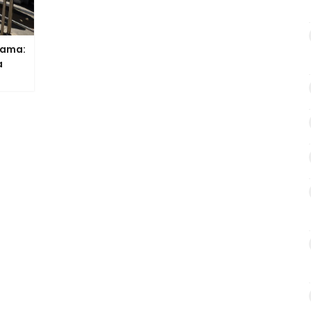
lama:
a