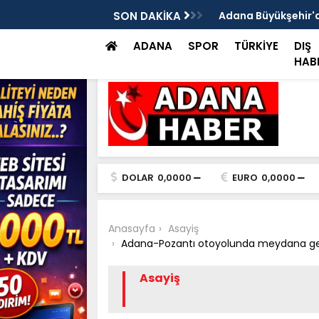
ılan bir iş yerinde, iş yeri sahibi ile genç
SON DAKİKA
Adana Büyükşehir'de
müdahale
ADANA
SPOR
TÜRKİYE
DIŞ
HAB
DOLAR
0,0000
EURO
0,0000
Anasayfa
Asayiş
Adana-Pozantı otoyolunda meydana gele
Asayiş