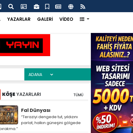
ma Ofisi Uluslararası Vitrinde Yerini Aldı
Çay
A
YAZARLAR
GALERİ
VİDEO
KÖŞE
YAZARLARI
TÜMÜ
Fal Dünyası
“Teraziyi dengede tut, yıldızını
parlat, halkın güneşini gölgede
bırakma.”