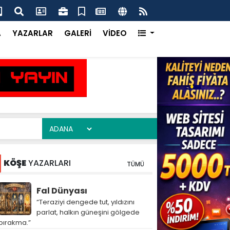
ım Heyeti Çukurova’da Dijital Tarımı Yerinde İnceledi
Çuk
Ka
A
YAZARLAR
GALERİ
VİDEO
KÖŞE
YAZARLARI
TÜMÜ
Fal Dünyası
“Teraziyi dengede tut, yıldızını
parlat, halkın güneşini gölgede
bırakma.”