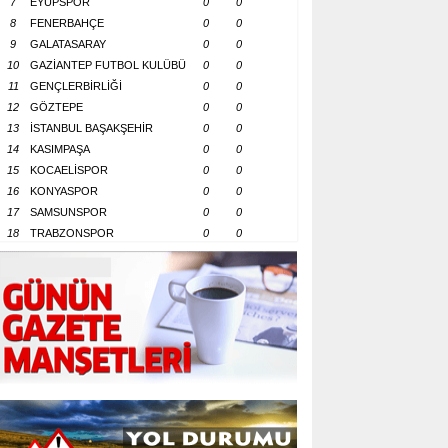
7
EYÜPSPOR
0
0
8
FENERBAHÇE
0
0
9
GALATASARAY
0
0
10
GAZİANTEP FUTBOL KULÜBÜ
0
0
11
GENÇLERBİRLİĞİ
0
0
12
GÖZTEPE
0
0
13
İSTANBUL BAŞAKŞEHİR
0
0
14
KASIMPAŞA
0
0
15
KOCAELİSPOR
0
0
16
KONYASPOR
0
0
17
SAMSUNSPOR
0
0
18
TRABZONSPOR
0
0