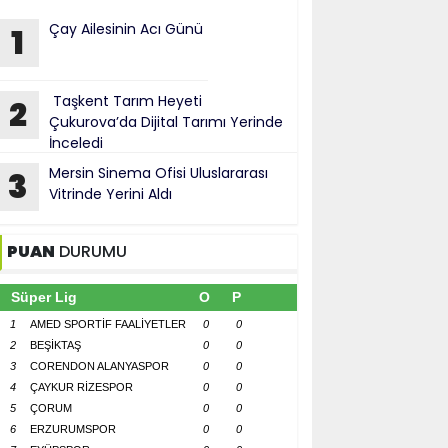
Çay Ailesinin Acı Günü
1
Taşkent Tarım Heyeti
2
Çukurova’da Dijital Tarımı Yerinde
İnceledi
Mersin Sinema Ofisi Uluslararası
3
Vitrinde Yerini Aldı
PUAN
DURUMU
Süper Lig
O
P
1
AMED SPORTİF FAALİYETLER
0
0
2
BEŞİKTAŞ
0
0
3
CORENDON ALANYASPOR
0
0
4
ÇAYKUR RİZESPOR
0
0
5
ÇORUM
0
0
6
ERZURUMSPOR
0
0