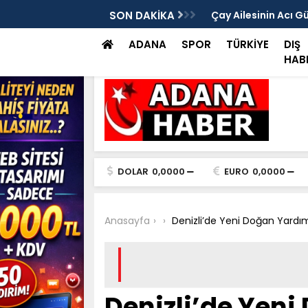
rası Vitrinde Yerini Aldı
SON DAKİKA
Çay Ailesinin Acı G
ADANA
SPOR
TÜRKİYE
DIŞ
HAB
DOLAR
0,0000
EURO
0,0000
Anasayfa
Denizli’de Yeni Doğan Yardı
Denizli’de Yen