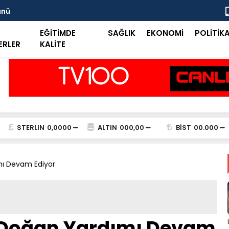
ünü
Taşkent Tar
EĞİTİMDE
SAĞLIK
EKONOMİ
POLİTİK
ERLER
KALİTE
STERLIN
0,0000
ALTIN
000,00
BİST
00.000
mı Devam Ediyor
i Doğan Yardımı Devam