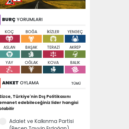
BURÇ
YORUMLARI
KOÇ
BOĞA
İKİZLER
YENGEÇ
ASLAN
BAŞAK
TERAZİ
AKREP
YAY
OĞLAK
KOVA
BALIK
ANKET
OYLAMA
TÜMÜ
Sizce, Türkiye'nin Dış Politikasını
emanet edebileceğiniz lider hangisi
olabilir
Adalet ve Kalkınma Partisi
(Recep Tayyip Erdoğan)