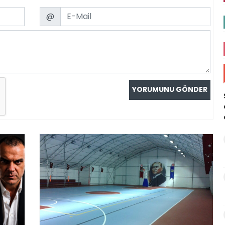
Email
@