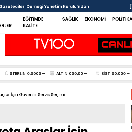
Gazetecileri Derneği Yönetim Kurulu’ndan
Polis Araba
ama
Sırra Kade
EĞİTİMDE
SAĞLIK
EKONOMİ
POLİTİK
ERLER
KALİTE
STERLIN
0,0000
ALTIN
000,00
BİST
00.000
lar İçin Güvenilir Servis Seçimi
ota Araçlar İçin