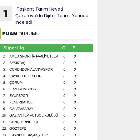
Taşkent Tarım Heyeti
1
Çukurova’da Dijital Tarımı Yerinde
İnceledi
PUAN
DURUMU
Süper Lig
O
P
1
AMED SPORTİF FAALİYETLER
0
0
2
BEŞİKTAŞ
0
0
3
CORENDON ALANYASPOR
0
0
4
ÇAYKUR RİZESPOR
0
0
5
ÇORUM
0
0
6
ERZURUMSPOR
0
0
7
EYÜPSPOR
0
0
8
FENERBAHÇE
0
0
9
GALATASARAY
0
0
10
GAZİANTEP FUTBOL KULÜBÜ
0
0
11
GENÇLERBİRLİĞİ
0
0
12
GÖZTEPE
0
0
13
İSTANBUL BAŞAKŞEHİR
0
0