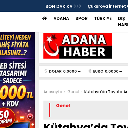
ova’da Dijital Tarımı Yerinde İnceledi
SON DAKİKA
Çukurova İnternet 
Kamuoyuna Açıkl
ADANA
SPOR
TÜRKİYE
DIŞ
HAB
DOLAR
0,0000
EURO
0,0000
Anasayfa
Genel
Kütahya’da Toyota Araç
Genel
Kütahya’da Toy