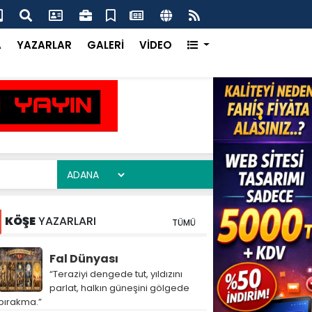
sını Haşat Edip, Hırsını Hafif Ticari Araçtan Aldıktan Sonra
FET
m Bastı
Boz
A
YAZARLAR
GALERİ
VİDEO
KÖŞE
YAZARLARI
TÜMÜ
Fal Dünyası
“Teraziyi dengede tut, yıldızını
parlat, halkın güneşini gölgede
bırakma.”