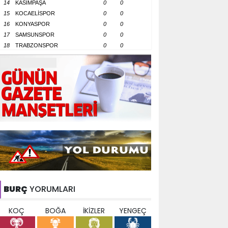
14
KASIMPAŞA
0
0
15
KOCAELİSPOR
0
0
16
KONYASPOR
0
0
17
SAMSUNSPOR
0
0
18
TRABZONSPOR
0
0
BURÇ
YORUMLARI
KOÇ
BOĞA
İKİZLER
YENGEÇ