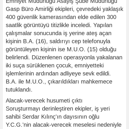
Emniyet Müdürlüğü Asayiş Şube Müdürlüğü
Gasp Büro Amirliği ekipleri, çevredeki yaklaşık
400 güvenlik kamerasından elde edilen 300
saatlik görüntüyü titizlikle inceledi. Yapılan
çalışmalar sonucunda iş yerine ateş açan
kişinin B.A. (16), saldırıyı cep telefonuyla
görüntüleyen kişinin ise M.U.O. (15) olduğu
belirlendi. Düzenlenen operasyonla yakalanan
iki suça sürüklenen çocuk, emniyetteki
işlemlerinin ardından adliyeye sevk edildi.
B.A. ile M.U.O., çıkarıldıkları mahkemece
tutuklandı.
Alacak-verecek husumeti çıktı
Soruşturmayı derinleştiren ekipler, iş yeri
sahibi Serdar Kılınç'ın dayısının oğlu
Y.C.G.'nin alacak-verecek meselesi nedeniyle