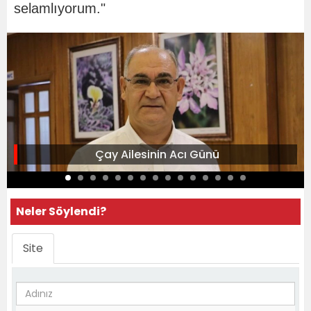
selamlıyorum."
Çay Ailesinin Acı Günü
Neler Söylendi?
Site