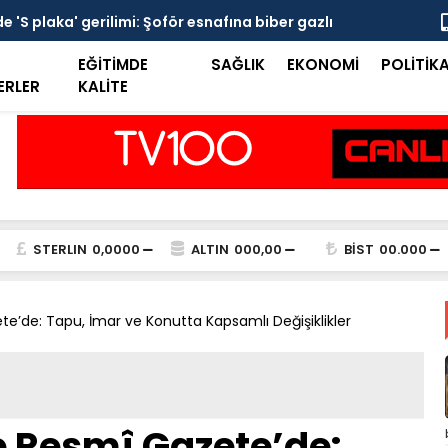
 'S plaka' gerilimi: Şoför esnafına biber gazlı
Mersin Sine
EĞİTİMDE
SAĞLIK
EKONOMİ
POLİTİK
ERLER
KALİTE
STERLIN
0,0000
ALTIN
000,00
BİST
00.000
’de: Tapu, İmar ve Konutta Kapsamlı Değişiklikler
 Resmî Gazete’de: