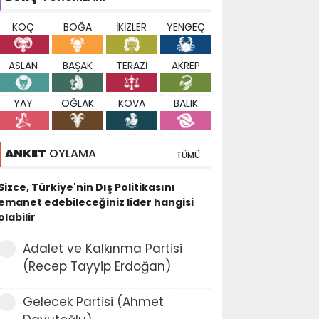
KOÇ
BOĞA
İKİZLER
YENGEÇ
ASLAN
BAŞAK
TERAZİ
AKREP
YAY
OĞLAK
KOVA
BALIK
ANKET
OYLAMA
TÜMÜ
Sizce, Türkiye'nin Dış Politikasını
emanet edebileceğiniz lider hangisi
olabilir
Adalet ve Kalkınma Partisi
(Recep Tayyip Erdoğan)
Gelecek Partisi (Ahmet