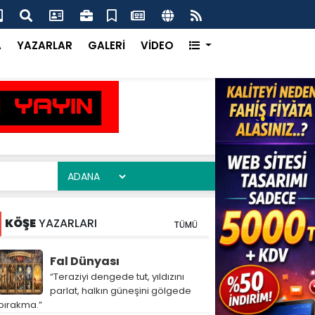
ma Ofisi Uluslararası Vitrinde Yerini Aldı
Çay
A
YAZARLAR
GALERİ
VİDEO
KÖŞE
YAZARLARI
TÜMÜ
Fal Dünyası
“Teraziyi dengede tut, yıldızını
parlat, halkın güneşini gölgede
bırakma.”