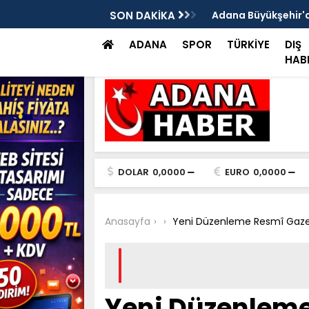
ılan bir iş yerinde, iş yeri sahibi ile genç
SON DAKİKA
Adana Büyükşehir'de
müdahale
ADANA
SPOR
TÜRKİYE
DIŞ
HAB
DOLAR
0,0000
EURO
0,0000
Anasayfa
Yeni Düzenleme Resmî Gazete
Yeni Düzenleme