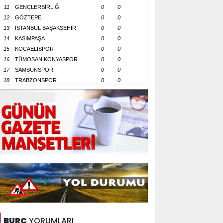
11
GENÇLERBİRLİĞİ
0
0
12
GÖZTEPE
0
0
13
İSTANBUL BAŞAKŞEHİR
0
0
14
KASIMPAŞA
0
0
15
KOCAELİSPOR
0
0
16
TÜMOSAN KONYASPOR
0
0
17
SAMSUNSPOR
0
0
18
TRABZONSPOR
0
0
BURÇ
YORUMLARI