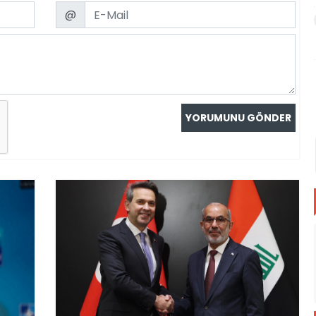
Email
@