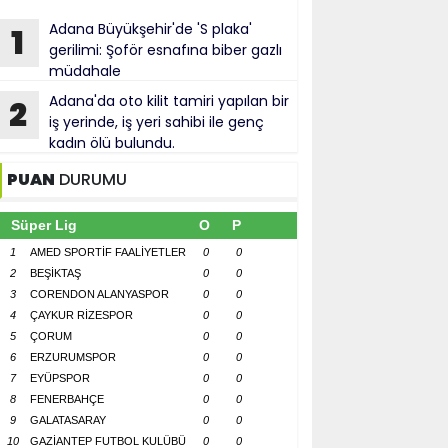
Adana Büyükşehir'de 'S plaka'
1
gerilimi: Şoför esnafına biber gazlı
müdahale
Adana'da oto kilit tamiri yapılan bir
2
iş yerinde, iş yeri sahibi ile genç
kadın ölü bulundu.
PUAN
DURUMU
Süper Lig
O
P
1
AMED SPORTİF FAALİYETLER
0
0
2
BEŞİKTAŞ
0
0
3
CORENDON ALANYASPOR
0
0
4
ÇAYKUR RİZESPOR
0
0
5
ÇORUM
0
0
6
ERZURUMSPOR
0
0
7
EYÜPSPOR
0
0
8
FENERBAHÇE
0
0
9
GALATASARAY
0
0
10
GAZİANTEP FUTBOL KULÜBÜ
0
0