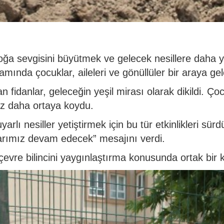
oğa sevgisini büyütmek ve gelecek nesillere daha y
amında çocuklar, aileleri ve gönüllüler bir araya g
an fidanlar, geleceğin yeşil mirası olarak dikildi. Ç
ez daha ortaya koydu.
arlı nesiller yetiştirmek için bu tür etkinlikleri sü
larımız devam edecek” mesajını verdi.
evre bilincini yaygınlaştırma konusunda ortak bir kar