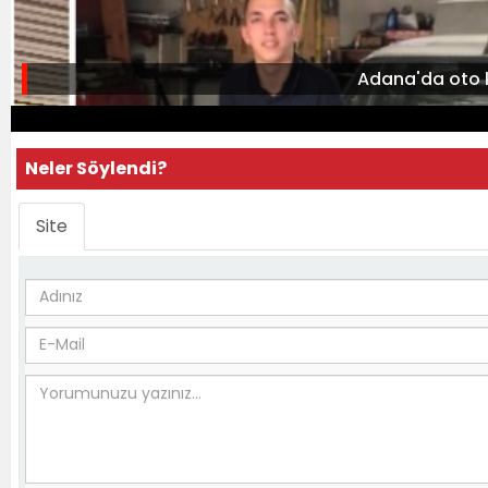
Adana'da oto ki
Neler Söylendi?
Site