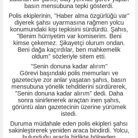
basın mensubuna tepki gösterdi.
Polis ekiplerinin, "Haber alma özgürlüğü var"
diyerek şahsı uyarmasına rağmen yolcu
konumundaki kişi tepkisini sürdürdü. Şahıs,
"Benim hürriyetim var komiserim. Beni
kimse çekemez. Şikayetçi olurum ondan.
Beni dağa kaçırdılar, ben mahkemelik
oldum" sözleriyle sitem etti.
"Senin donuna kadar alırım"
Görevi başındaki polis memurları ve
gazeteciye zor anlar yaşatan şahıs, basın
mensubuna yönelik tehditlerini sürdürerek,
"Senin donuna kadar alırım" dedi. Daha
sonra sinirlenerek araçtan inen şahıs,
görüntü alan gazetecinin üzerine yürümek
istedi.
Duruma müdahale eden polis ekipleri şahsı
sakinleştirerek yeniden araca bindirdi. Yolcu,
bulunduğu araçla birlikte bölgeden