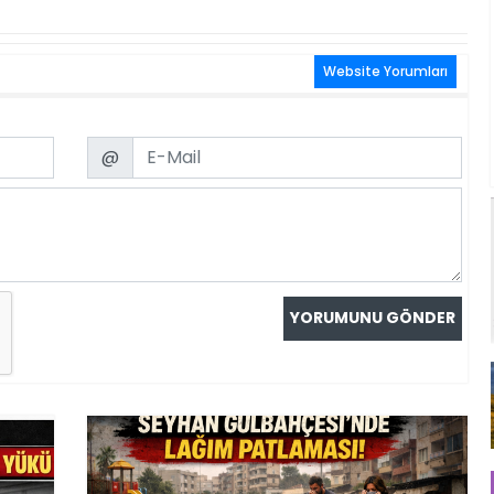
Website Yorumları
Email
@