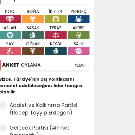
KOÇ
BOĞA
İKİZLER
YENGEÇ
ASLAN
BAŞAK
TERAZİ
AKREP
YAY
OĞLAK
KOVA
BALIK
ANKET
OYLAMA
TÜMÜ
Sizce, Türkiye'nin Dış Politikasını
emanet edebileceğiniz lider hangisi
olabilir
Adalet ve Kalkınma Partisi
(Recep Tayyip Erdoğan)
Gelecek Partisi (Ahmet