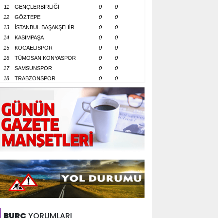
11
GENÇLERBİRLİĞİ
0
0
12
GÖZTEPE
0
0
13
İSTANBUL BAŞAKŞEHİR
0
0
14
KASIMPAŞA
0
0
15
KOCAELİSPOR
0
0
16
TÜMOSAN KONYASPOR
0
0
17
SAMSUNSPOR
0
0
18
TRABZONSPOR
0
0
BURÇ
YORUMLARI