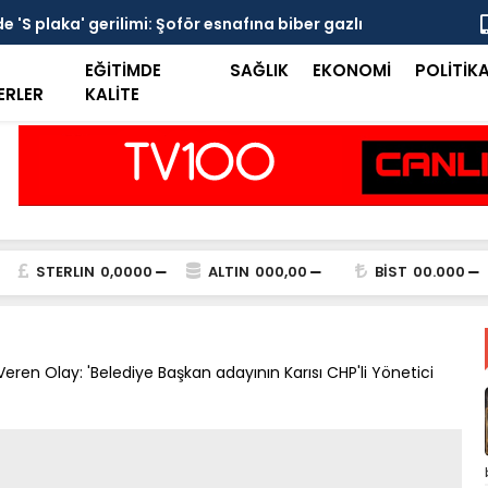
 'S plaka' gerilimi: Şoför esnafına biber gazlı
Mersin Sine
EĞİTİMDE
SAĞLIK
EKONOMİ
POLİTİK
ERLER
KALİTE
STERLIN
0,0000
ALTIN
000,00
BİST
00.000
eren Olay: 'Belediye Başkan adayının Karısı CHP'li Yönetici