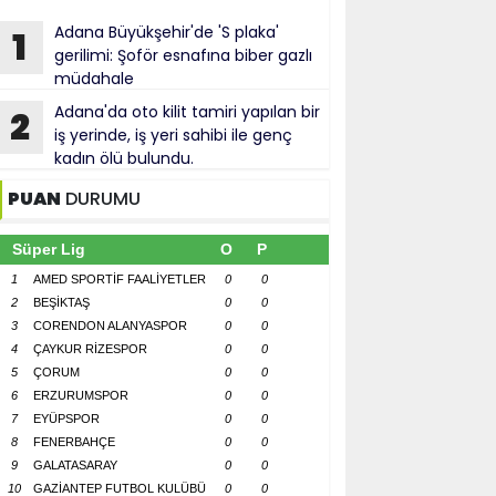
Adana Büyükşehir'de 'S plaka'
1
gerilimi: Şoför esnafına biber gazlı
müdahale
Adana'da oto kilit tamiri yapılan bir
2
iş yerinde, iş yeri sahibi ile genç
kadın ölü bulundu.
PUAN
DURUMU
Süper Lig
O
P
1
AMED SPORTİF FAALİYETLER
0
0
2
BEŞİKTAŞ
0
0
3
CORENDON ALANYASPOR
0
0
4
ÇAYKUR RİZESPOR
0
0
5
ÇORUM
0
0
6
ERZURUMSPOR
0
0
7
EYÜPSPOR
0
0
8
FENERBAHÇE
0
0
9
GALATASARAY
0
0
10
GAZİANTEP FUTBOL KULÜBÜ
0
0