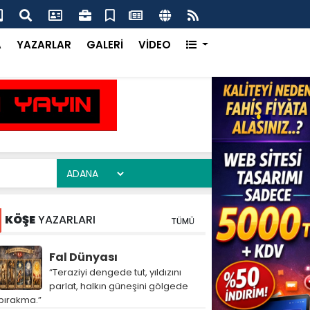
ma Ofisi Uluslararası Vitrinde Yerini Aldı
Çay
A
YAZARLAR
GALERİ
VİDEO
KÖŞE
YAZARLARI
TÜMÜ
Fal Dünyası
“Teraziyi dengede tut, yıldızını
parlat, halkın güneşini gölgede
bırakma.”