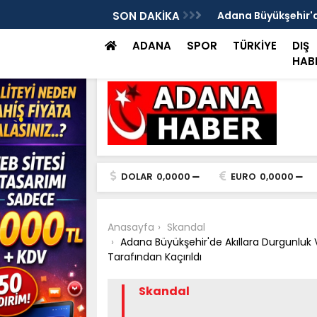
ılan bir iş yerinde, iş yeri sahibi ile genç
SON DAKİKA
Adana Büyükşehir'de
müdahale
ADANA
SPOR
TÜRKİYE
DIŞ
HAB
DOLAR
0,0000
EURO
0,0000
Anasayfa
Skandal
Adana Büyükşehir'de Akıllara Durgunluk V
Tarafından Kaçırıldı
Skandal