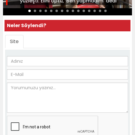
yüzleşti: Elini öptü, ‘Ben yapmadım' dedi
Neler Söylendi?
Site