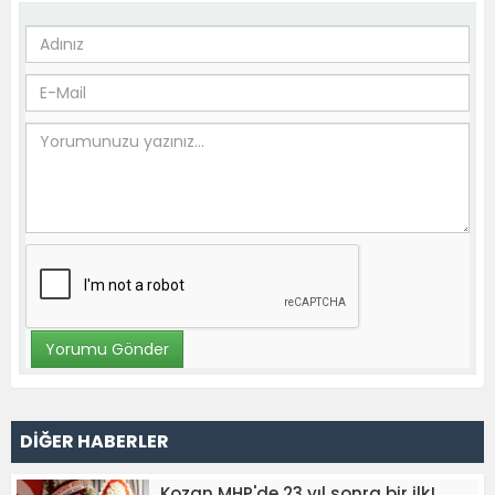
DİĞER HABERLER
Kozan MHP'de 23 yıl sonra bir ilk!