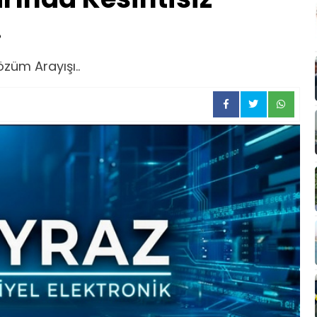
.
züm Arayışı..