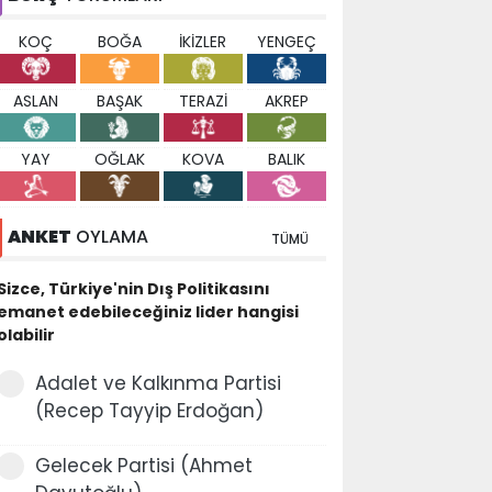
KOÇ
BOĞA
İKİZLER
YENGEÇ
ASLAN
BAŞAK
TERAZİ
AKREP
YAY
OĞLAK
KOVA
BALIK
ANKET
OYLAMA
TÜMÜ
Sizce, Türkiye'nin Dış Politikasını
emanet edebileceğiniz lider hangisi
olabilir
Adalet ve Kalkınma Partisi
(Recep Tayyip Erdoğan)
Gelecek Partisi (Ahmet