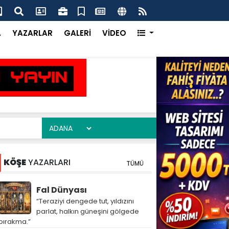
nternet Gazetecileri Derneği Yönetim Kurulu’ndan
Pol
 Açıklama
Sır
A
YAZARLAR
GALERİ
VİDEO
KÖŞE
YAZARLARI
TÜMÜ
Fal Dünyası
“Teraziyi dengede tut, yıldızını
parlat, halkın güneşini gölgede
bırakma.”