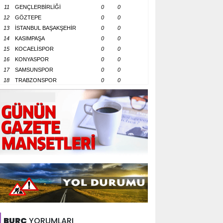
11
GENÇLERBİRLİĞİ
0
0
12
GÖZTEPE
0
0
13
İSTANBUL BAŞAKŞEHİR
0
0
14
KASIMPAŞA
0
0
15
KOCAELİSPOR
0
0
16
KONYASPOR
0
0
17
SAMSUNSPOR
0
0
18
TRABZONSPOR
0
0
BURÇ
YORUMLARI