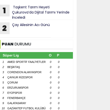
Taşkent Tarım Heyeti
1
Çukurova’da Dijital Tarımı Yerinde
İnceledi
Çay Ailesinin Acı Günü
2
PUAN
DURUMU
Süper Lig
O
P
1
AMED SPORTİF FAALİYETLER
0
0
2
BEŞİKTAŞ
0
0
3
CORENDON ALANYASPOR
0
0
4
ÇAYKUR RİZESPOR
0
0
5
ÇORUM
0
0
6
ERZURUMSPOR
0
0
7
EYÜPSPOR
0
0
8
FENERBAHÇE
0
0
9
GALATASARAY
0
0
10
GAZİANTEP FUTBOL KULÜBÜ
0
0