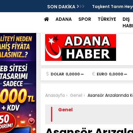
SON DAKİKA
Taşkent Tarım Heyet
ADANA
SPOR
TÜRKİYE
DIŞ
HAB
DOLAR
0,0000
EURO
0,0000
Anasayfa
Genel
Asansör Arızalarında K
Genel
Asansör Arızala