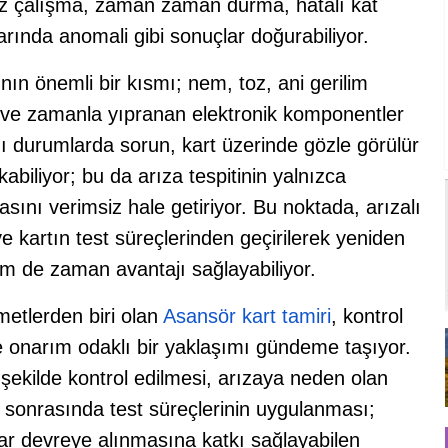
iz çalışma, zaman zaman durma, hatalı kat
rında anomali gibi sonuçlar doğurabiliyor.
ının önemli bir kısmı; nem, toz, ani gerilim
 ve zamanla yıpranan elektronik komponentler
 Bazı durumlarda sorun, kart üzerinde gözle görülür
abiliyor; bu da arıza tespitinin yalnızca
asını verimsiz hale getiriyor. Bu noktada, arızalı
ve kartın test süreçlerinden geçirilerek yeniden
m de zaman avantajı sağlayabiliyor.
etlerden biri olan
Asansör kart tamiri
, kontrol
ve onarım odaklı bir yaklaşımı gündeme taşıyor.
şekilde kontrol edilmesi, arızaya neden olan
 sonrasında test süreçlerinin uygulanması;
r devreye alınmasına katkı sağlayabilen