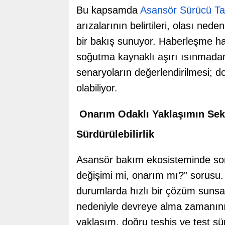
Bu kapsamda
Asansör Sürücü Ta
arızalarının belirtileri, olası ned
bir bakış sunuyor. Haberleşme ha
soğutma kaynaklı aşırı ısınmada
senaryoların değerlendirilmesi; do
olabiliyor.
Onarım Odaklı Yaklaşımın Sekt
Sürdürülebilirlik
Asansör bakım ekosisteminde son y
değişimi mi, onarım mı?” sorusu. 
durumlarda hızlı bir çözüm sunsa d
nedeniyle devreye alma zamanını 
yaklaşım, doğru teşhis ve test s