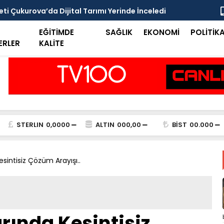
i Çukurova’da Dijital Tarımı Yerinde İnceledi
Çukurova İ
Kamuoyuna
EĞİTİMDE
SAĞLIK
EKONOMİ
POLİTİK
ERLER
KALİTE
STERLIN
0,0000
ALTIN
000,00
BİST
00.000
esintisiz Çözüm Arayışı..
rında Kesintisiz