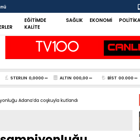
ünü
Taşkent Tar
EĞİTİMDE
SAĞLIK
EKONOMİ
POLİTİK
ERLER
KALİTE
STERLIN
0,0000
ALTIN
000,00
BİST
00.000
yonluğu Adana’da coşkuyla kutlandı
n şampiyonluğu