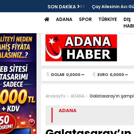
rası Vitrinde Yerini Aldı
SON DAKİKA
Çay Ailesinin Acı G
ADANA
SPOR
TÜRKİYE
DIŞ
HAB
DOLAR
0,0000
EURO
0,0000
Anasayfa
ADANA
Galatasaray’ın şampi
ADANA
Galatasaray’ı