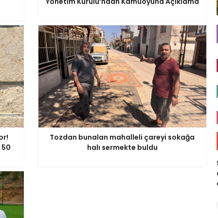
Yönetim Kurulu’ndan Kamuoyuna Açıklama
or!
Tozdan bunalan mahalleli çareyi sokağa
 50
halı sermekte buldu