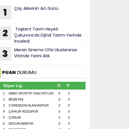
Çay Ailesinin Acı Günü
1
Taşkent Tarım Heyeti
2
Çukurova’da Dijital Tarımı Yerinde
İnceledi
Mersin Sinema Ofisi Uluslararası
3
Vitrinde Yerini Aldı
PUAN
DURUMU
Süper Lig
O
P
1
AMED SPORTİF FAALİYETLER
0
0
2
BEŞİKTAŞ
0
0
3
CORENDON ALANYASPOR
0
0
4
ÇAYKUR RİZESPOR
0
0
5
ÇORUM
0
0
6
ERZURUMSPOR
0
0