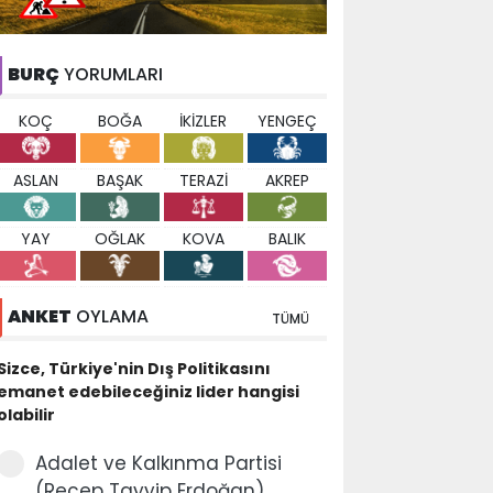
BURÇ
YORUMLARI
KOÇ
BOĞA
İKİZLER
YENGEÇ
ASLAN
BAŞAK
TERAZİ
AKREP
YAY
OĞLAK
KOVA
BALIK
ANKET
OYLAMA
TÜMÜ
Sizce, Türkiye'nin Dış Politikasını
emanet edebileceğiniz lider hangisi
olabilir
Adalet ve Kalkınma Partisi
(Recep Tayyip Erdoğan)