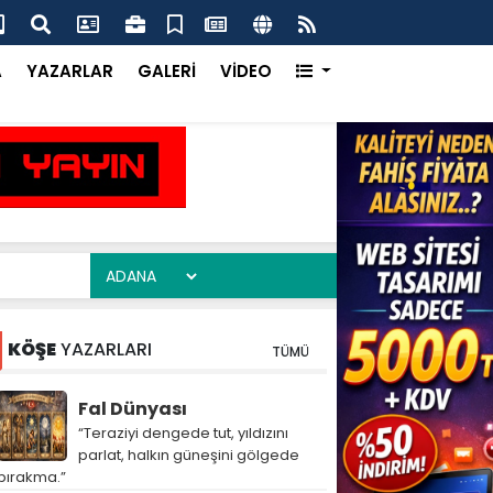
ım Heyeti Çukurova’da Dijital Tarımı Yerinde İnceledi
Çuk
Ka
A
YAZARLAR
GALERİ
VİDEO
KÖŞE
YAZARLARI
TÜMÜ
Fal Dünyası
“Teraziyi dengede tut, yıldızını
parlat, halkın güneşini gölgede
bırakma.”