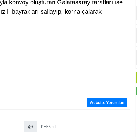
ıyla konvoy oluşturan Galatasaray tarafları ise
zılı bayrakları sallayıp, korna çalarak
Website Yorumları
Email
@