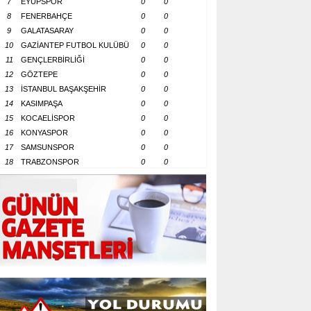
7
EYÜPSPOR
0
0
8
FENERBAHÇE
0
0
9
GALATASARAY
0
0
10
GAZİANTEP FUTBOL KULÜBÜ
0
0
11
GENÇLERBİRLİĞİ
0
0
12
GÖZTEPE
0
0
13
İSTANBUL BAŞAKŞEHİR
0
0
14
KASIMPAŞA
0
0
15
KOCAELİSPOR
0
0
16
KONYASPOR
0
0
17
SAMSUNSPOR
0
0
18
TRABZONSPOR
0
0