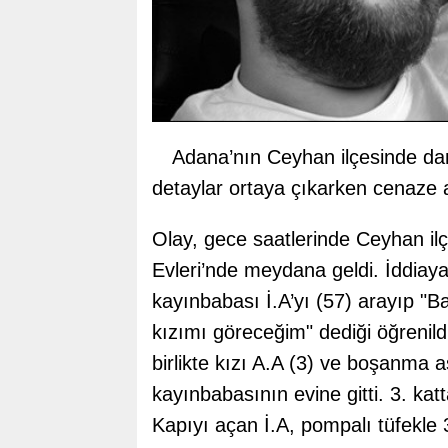
Adana’nın Ceyhan ilçesinde da
detaylar ortaya çıkarken cenaze ad
Olay, gece saatlerinde Ceyhan ilç
Evleri’nde meydana geldi. İddiaya
kayınbabası İ.A’yı (57) arayıp "
kızımı göreceğim" dediği öğrenild
birlikte kızı A.A (3) ve boşanma 
kayınbabasının evine gitti. 3. katt
Kapıyı açan İ.A, pompalı tüfekle 3