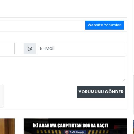
Website Yorumları
Email
@