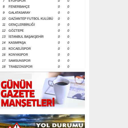
7
EYÜPSPOR
0
0
8
FENERBAHÇE
0
0
9
GALATASARAY
0
0
10
GAZİANTEP FUTBOL KULÜBÜ
0
0
11
GENÇLERBİRLİĞİ
0
0
12
GÖZTEPE
0
0
13
İSTANBUL BAŞAKŞEHİR
0
0
14
KASIMPAŞA
0
0
15
KOCAELİSPOR
0
0
16
KONYASPOR
0
0
17
SAMSUNSPOR
0
0
18
TRABZONSPOR
0
0