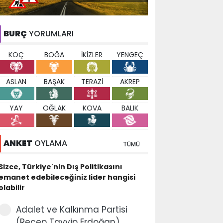
BURÇ
YORUMLARI
KOÇ
BOĞA
İKİZLER
YENGEÇ
ASLAN
BAŞAK
TERAZİ
AKREP
YAY
OĞLAK
KOVA
BALIK
ANKET
OYLAMA
TÜMÜ
Sizce, Türkiye'nin Dış Politikasını
emanet edebileceğiniz lider hangisi
olabilir
Adalet ve Kalkınma Partisi
(Recep Tayyip Erdoğan)