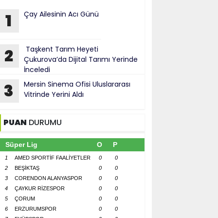
Çay Ailesinin Acı Günü
1
Taşkent Tarım Heyeti
2
Çukurova’da Dijital Tarımı Yerinde
İnceledi
Mersin Sinema Ofisi Uluslararası
3
Vitrinde Yerini Aldı
PUAN
DURUMU
Süper Lig
O
P
1
AMED SPORTİF FAALİYETLER
0
0
2
BEŞİKTAŞ
0
0
3
CORENDON ALANYASPOR
0
0
4
ÇAYKUR RİZESPOR
0
0
5
ÇORUM
0
0
6
ERZURUMSPOR
0
0