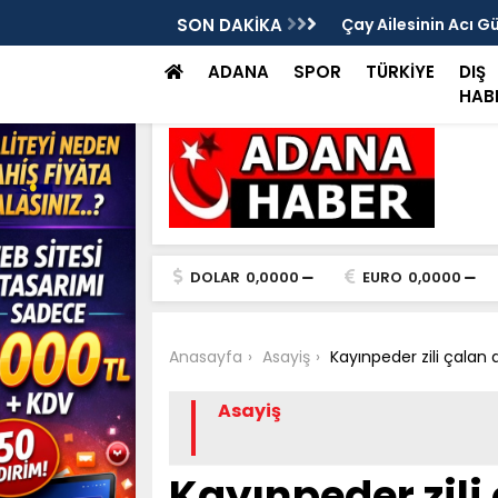
rası Vitrinde Yerini Aldı
SON DAKİKA
Çay Ailesinin Acı G
ADANA
SPOR
TÜRKİYE
DIŞ
HAB
DOLAR
0,0000
EURO
0,0000
Anasayfa
Asayiş
Kayınpeder zili çala
Asayiş
Kayınpeder zili