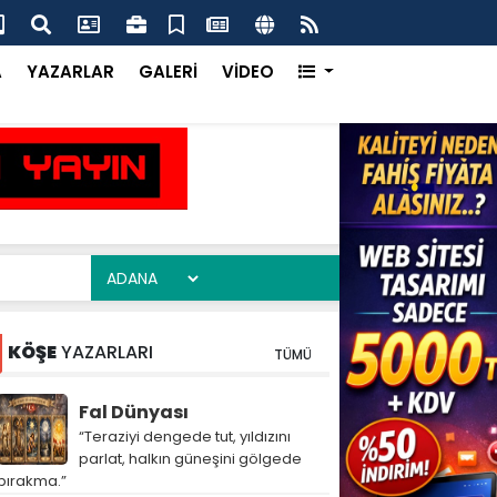
ım Heyeti Çukurova’da Dijital Tarımı Yerinde İnceledi
Çuk
Ka
A
YAZARLAR
GALERİ
VİDEO
KÖŞE
YAZARLARI
TÜMÜ
Fal Dünyası
“Teraziyi dengede tut, yıldızını
parlat, halkın güneşini gölgede
bırakma.”