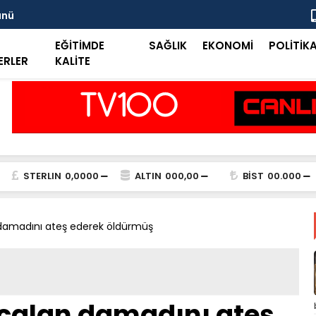
ünü
Taşkent Tar
EĞİTİMDE
SAĞLIK
EKONOMİ
POLİTİK
ERLER
KALİTE
STERLIN
0,0000
ALTIN
000,00
BİST
00.000
n damadını ateş ederek öldürmüş
 çalan damadını ateş