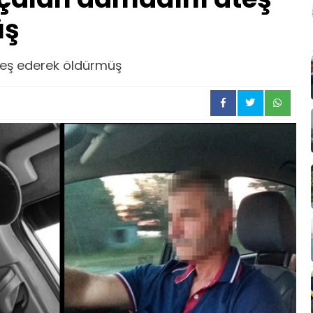
üş
teş ederek öldürmüş