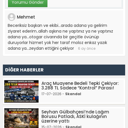
Mehmet
Beceriksiz başkan ve ekibi…arada adana ya gelirim
ziyaret ederim..allah aşkına ne yaptınız ya ne yaptınız
adana ya…otogar civarında bir geçitle övünüp
duruyorlar hizmet yok her taraf moloz enkaz yazık
adana ya…zeydan ettiğini çekiyor
6 ay önce
DİĞER HABERLER
Araç Muayene Bedeli Tepki Çekiyor:
3.288 TL Sadece “Kontrol” Parası!
17-07-2026 -
Skandal
Seyhan Gülbahçesi’nde Lağım
Borusu Patladı, ASKİ kulağının
üzerine yattı
15-07-2026 -
Skandal