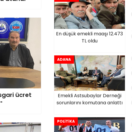
En düşük emekli maaşı 12.473
TL oldu
ADANA
sgari ücret
Emekli Astsubaylar Derneği
sorunlarını komutana anlattı
"
POLİTİKA