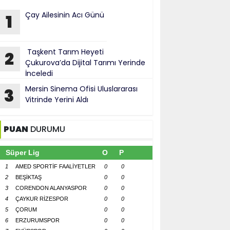
Çay Ailesinin Acı Günü
1
Taşkent Tarım Heyeti
2
Çukurova’da Dijital Tarımı Yerinde
İnceledi
Mersin Sinema Ofisi Uluslararası
3
Vitrinde Yerini Aldı
PUAN
DURUMU
Süper Lig
O
P
1
AMED SPORTİF FAALİYETLER
0
0
2
BEŞİKTAŞ
0
0
3
CORENDON ALANYASPOR
0
0
4
ÇAYKUR RİZESPOR
0
0
5
ÇORUM
0
0
6
ERZURUMSPOR
0
0