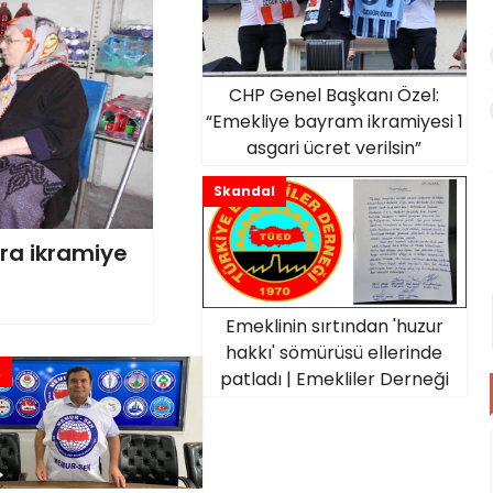
CHP Genel Başkanı Özel:
“Emekliye bayram ikramiyesi 1
asgari ücret verilsin”
Skandal
ira ikramiye
Emeklinin sırtından 'huzur
hakkı' sömürüsü ellerinde
A
patladı | Emekliler Derneği
Genel Kurulunda Skandallar
zinciri