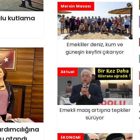
Mersin Masası
sulu kutlama
Emekliler deniz, kum ve
güneşin keyfini çıkarıyor
Aktuel
Emekli maaş artışına tepkiler
sürüyor
rdımcılığına
su atandı
EKONOMİ