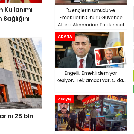
n Kullanımı
"Gençlerin Umudu ve
Emeklilerin Onuru Güvence
h Sağlığını
Altına Alınmadan Toplumsal
İstikrar Sağlanamaz"
ADANA
Engelli, Emekli demiyor
kesiyor.. Tek amacı var, O da...
Asayiş
rını 28 bin