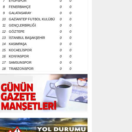
7
EYÜPSPOR
0
0
8
FENERBAHÇE
0
0
9
GALATASARAY
0
0
10
GAZİANTEP FUTBOL KULÜBÜ
0
0
11
GENÇLERBİRLİĞİ
0
0
12
GÖZTEPE
0
0
13
İSTANBUL BAŞAKŞEHİR
0
0
14
KASIMPAŞA
0
0
15
KOCAELİSPOR
0
0
16
KONYASPOR
0
0
17
SAMSUNSPOR
0
0
18
TRABZONSPOR
0
0