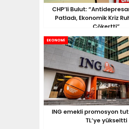
CHP’li Bulut: “Antidepresa
Patladı, Ekonomik Kriz Ru
Çökertti”
EKONOMİ
ING emekli promosyon tuta
TL’ye yükseltti