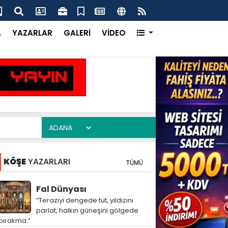
ım Heyeti Çukurova’da Dijital Tarımı Yerinde İnceledi
Çuk
Ka
A
YAZARLAR
GALERİ
VİDEO
KÖŞE
YAZARLARI
TÜMÜ
Fal Dünyası
“Teraziyi dengede tut, yıldızını
parlat, halkın güneşini gölgede
bırakma.”