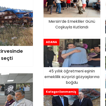
Mersin’de Emekliler Günü
Coşkuyla Kutlandı
ADANA
zirvesinde
 seçti
45 yıllık öğretmeni eşinin
emeklilik sürprizi gözyaşlarına
boğdu
Kategorilenmemiş