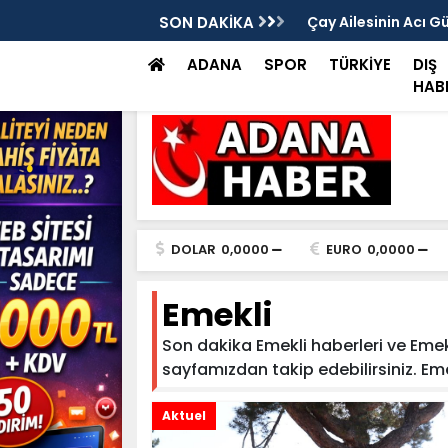
rası Vitrinde Yerini Aldı
SON DAKİKA
Çay Ailesinin Acı G
ADANA
SPOR
TÜRKİYE
DIŞ
HAB
DOLAR
0,0000
EURO
0,0000
Emekli
Son dakika Emekli haberleri ve Emekli
sayfamızdan takip edebilirsiniz. Emekl
Aktuel