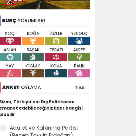
BURÇ
YORUMLARI
KOÇ
BOĞA
İKİZLER
YENGEÇ
ASLAN
BAŞAK
TERAZİ
AKREP
YAY
OĞLAK
KOVA
BALIK
ANKET
OYLAMA
TÜMÜ
Sizce, Türkiye'nin Dış Politikasını
emanet edebileceğiniz lider hangisi
olabilir
Adalet ve Kalkınma Partisi
(Recep Tayyip Erdoğan)