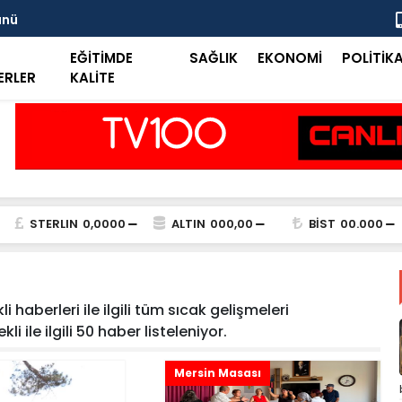
ünü
Taşkent Tar
EĞİTİMDE
SAĞLIK
EKONOMİ
POLİTİK
ERLER
KALİTE
STERLIN
0,0000
ALTIN
000,00
BİST
00.000
 haberleri ile ilgili tüm sıcak gelişmeleri
i ile ilgili 50 haber listeleniyor.
Mersin Masası