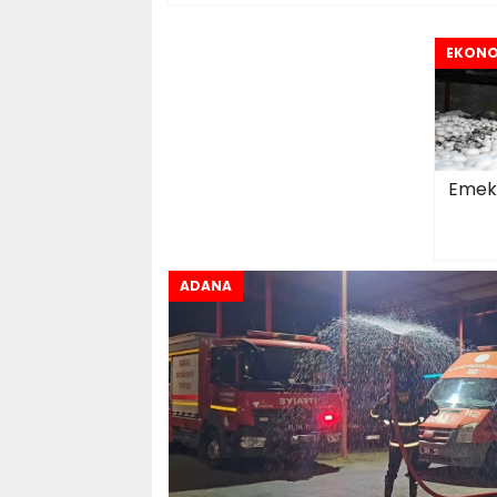
EKONO
Emekl
ADANA