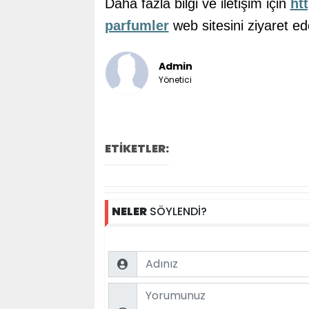
Daha fazla bilgi ve iletişim için
ht
parfumler
web sitesini ziyaret ede
Admin
Yönetici
ETİKETLER:
NELER
SÖYLENDİ?
Name
Comment