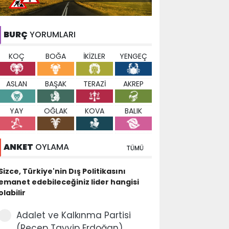
BURÇ
YORUMLARI
KOÇ
BOĞA
İKİZLER
YENGEÇ
ASLAN
BAŞAK
TERAZİ
AKREP
YAY
OĞLAK
KOVA
BALIK
ANKET
OYLAMA
TÜMÜ
Sizce, Türkiye'nin Dış Politikasını
emanet edebileceğiniz lider hangisi
olabilir
Adalet ve Kalkınma Partisi
(Recep Tayyip Erdoğan)