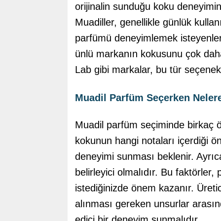
orijinalin sunduğu koku deneyimini
Muadiller, genellikle günlük kullan
parfümü deneyimlemek isteyenler i
ünlü markanın kokusunu çok daha 
Lab gibi markalar, bu tür seçenekl
Muadil Parfüm Seçerken Nelere
Muadil parfüm seçiminde birkaç ön
kokunun hangi notaları içerdiği ön
deneyimi sunması beklenir. Ayrıca
belirleyici olmalıdır. Bu faktörle
istediğinizde önem kazanır. Üretic
alınması gereken unsurlar arasında 
edici bir deneyim sunmalıdır.