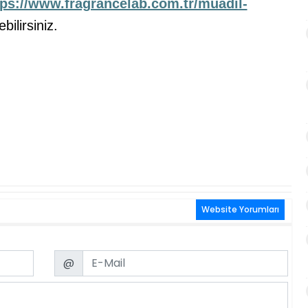
tps://www.fragrancelab.com.tr/muadil-
bilirsiniz.
Website Yorumları
Email
@