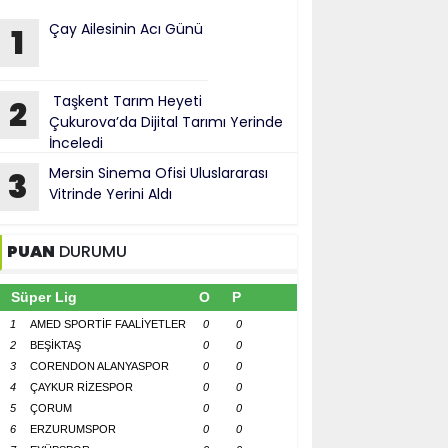
Çay Ailesinin Acı Günü
1
Taşkent Tarım Heyeti
2
Çukurova’da Dijital Tarımı Yerinde
İnceledi
Mersin Sinema Ofisi Uluslararası
3
Vitrinde Yerini Aldı
PUAN
DURUMU
Süper Lig
O
P
1
AMED SPORTİF FAALİYETLER
0
0
2
BEŞİKTAŞ
0
0
3
CORENDON ALANYASPOR
0
0
4
ÇAYKUR RİZESPOR
0
0
5
ÇORUM
0
0
6
ERZURUMSPOR
0
0