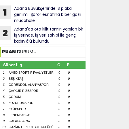
Adana Büyükşehir'de 'S plaka'
1
gerilimi: Şoför esnafına biber gazlı
müdahale
Adana'da oto kilit tamiri yapılan bir
2
iş yerinde, iş yeri sahibi ile genç
kadın ölü bulundu.
PUAN
DURUMU
Süper Lig
O
P
1
AMED SPORTİF FAALİYETLER
0
0
2
BEŞİKTAŞ
0
0
3
CORENDON ALANYASPOR
0
0
4
ÇAYKUR RİZESPOR
0
0
5
ÇORUM
0
0
6
ERZURUMSPOR
0
0
7
EYÜPSPOR
0
0
8
FENERBAHÇE
0
0
9
GALATASARAY
0
0
10
GAZİANTEP FUTBOL KULÜBÜ
0
0