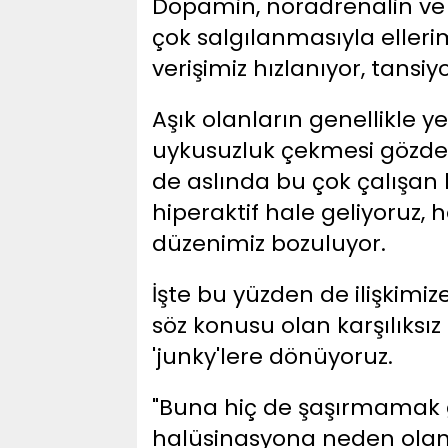
Dopamin, noradrenalin ve
çok salgılanmasıyla ellerim
verişimiz hızlanıyor, tans
Aşık olanların genellikle
uykusuzluk çekmesi gözde
de aslında bu çok çalışa
hiperaktif hale geliyoruz
düzenimiz bozuluyor.
İşte bu yüzden de ilişkimi
söz konusu olan karşılıksı
'junky'lere dönüyoruz.
"Buna hiç de şaşırmamak g
halüsinasyona neden olan 