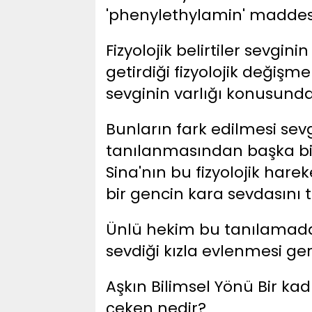
'phenylethylamin' maddesin
Fizyolojik belirtiler sevgin
getirdiği fizyolojik değişme
sevginin varlığı konusunda
Bunların fark edilmesi sev
tanılanmasından başka bi
Sina'nın bu fizyolojik har
bir gencin kara sevdasını t
Ünlü hekim bu tanılamadan
sevdiği kızla evlenmesi ger
Aşkın Bilimsel Yönü Bir kad
çeken nedir?