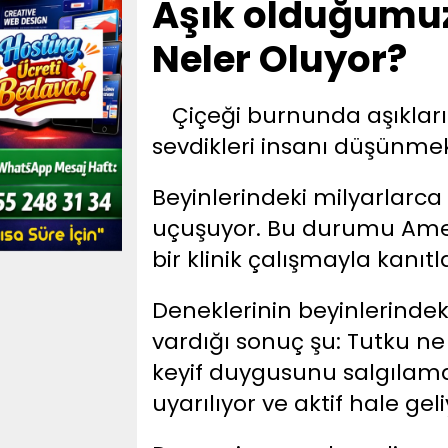
Aşık olduğum
Neler Oluyor?
Çiçeği burnunda aşıklar
sevdikleri insanı düşünmekl
Beyinlerindeki milyarlarca 
uçuşuyor. Bu durumu Ameri
bir klinik çalışmayla kanıtl
Deneklerinin beyinlerindek
vardığı sonuç şu: Tutku n
keyif duygusunu salgıla
uyarılıyor ve aktif hale geli