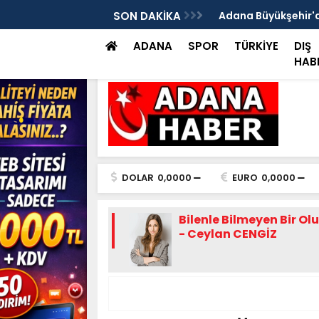
ılan bir iş yerinde, iş yeri sahibi ile genç
SON DAKİKA
Adana Büyükşehir'de
müdahale
ADANA
SPOR
TÜRKİYE
DIŞ
HAB
DOLAR
0,0000
EURO
0,0000
Bilenle Bilmeyen Bir Ol
- Ceylan CENGİZ