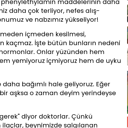
 phenylethylamin maddelerinin daha
iz daha çok terliyor, nefes alış-
iyonumuz ve nabzımız yükseliyor!
 yemeden içmeden kesilmesi,
n kaçmaz. İşte bütün bunların nedeni
n hormonlar. Onlar yüzünden hem
, hem yemiyoruz içmiyoruz hem de uyku
ze daha bağımlı hale geliyoruz. Eğer
z bir aşksa o zaman deyim yerindeyse
erek" diyor doktorlar. Çünkü
ilaçlar, beynimizde salgılanan