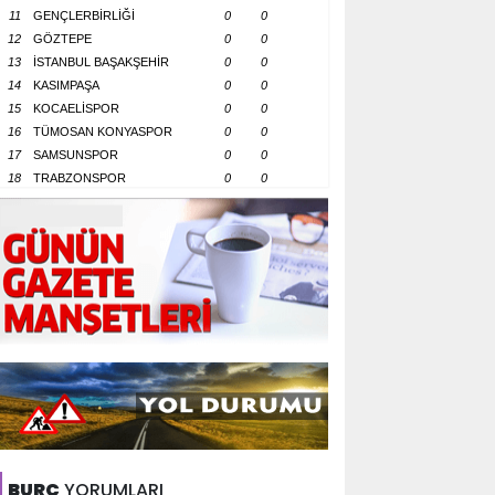
11
GENÇLERBİRLİĞİ
0
0
12
GÖZTEPE
0
0
13
İSTANBUL BAŞAKŞEHİR
0
0
14
KASIMPAŞA
0
0
15
KOCAELİSPOR
0
0
16
TÜMOSAN KONYASPOR
0
0
17
SAMSUNSPOR
0
0
18
TRABZONSPOR
0
0
BURÇ
YORUMLARI