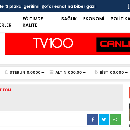
 'S plaka' gerilimi: Şoför esnafına biber gazlı
Mersin Sine
EĞİTİMDE
SAĞLIK
EKONOMİ
POLİTİK
ERLER
KALİTE
STERLIN
0,0000
ALTIN
000,00
BİST
00.000
ur mu