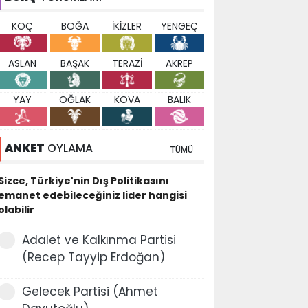
KOÇ
BOĞA
İKİZLER
YENGEÇ
ASLAN
BAŞAK
TERAZİ
AKREP
YAY
OĞLAK
KOVA
BALIK
ANKET
OYLAMA
TÜMÜ
Sizce, Türkiye'nin Dış Politikasını
emanet edebileceğiniz lider hangisi
olabilir
Adalet ve Kalkınma Partisi
(Recep Tayyip Erdoğan)
Gelecek Partisi (Ahmet