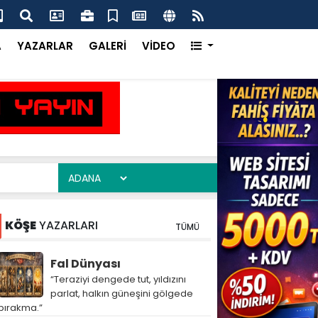
ma Ofisi Uluslararası Vitrinde Yerini Aldı
Çay
A
YAZARLAR
GALERİ
VİDEO
KÖŞE
YAZARLARI
TÜMÜ
Fal Dünyası
“Teraziyi dengede tut, yıldızını
parlat, halkın güneşini gölgede
bırakma.”