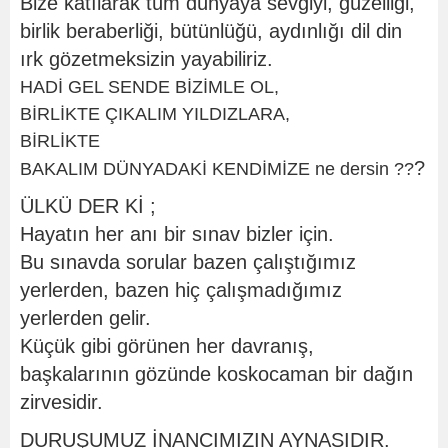
Bize katılarak tüm dünyaya sevgiyi,
güzelliği,
birlik beraberliği, bütünlüğü, aydınlığı dil din
ırk gözetmeksizin yayabiliriz.
HADİ GEL SENDE BİZİMLE OL,
BİRLİKTE ÇIKALIM YILDIZLARA,
BİRLİKTE
?
BAKALIM DÜNYADAKİ KENDİMİZE ne dersin ??
ÜLKÜ DER Kİ ;
Hayatın her anı bir sınav bizler için.
Bu sınavda sorular bazen çalıştığımız
yerlerden, bazen hiç çalışmadığımız
yerlerden gelir.
Küçük gibi görünen her davranış,
başkalarının gözünde koskocaman bir dağın
zirvesidir.
DURUŞUMUZ İNANCIMIZIN AYNASIDIR.