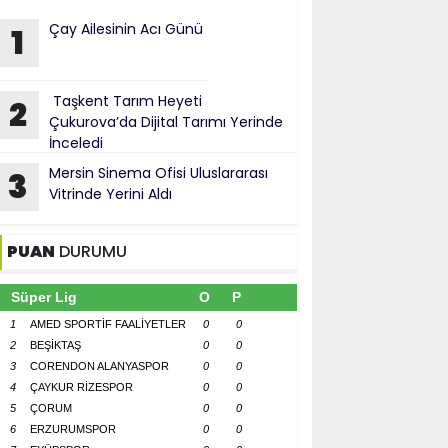
Çay Ailesinin Acı Günü
1
Taşkent Tarım Heyeti
2
Çukurova’da Dijital Tarımı Yerinde
İnceledi
Mersin Sinema Ofisi Uluslararası
3
Vitrinde Yerini Aldı
PUAN
DURUMU
Süper Lig
O
P
1
AMED SPORTİF FAALİYETLER
0
0
2
BEŞİKTAŞ
0
0
3
CORENDON ALANYASPOR
0
0
4
ÇAYKUR RİZESPOR
0
0
5
ÇORUM
0
0
6
ERZURUMSPOR
0
0