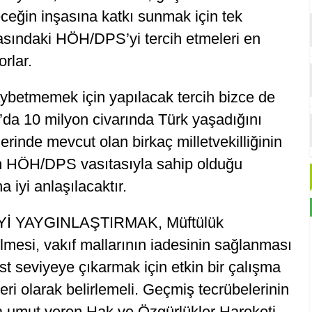
ceğin inşasına katkı sunmak için tek
asındaki HÖH/DPS’yi tercih etmeleri en
orlar.
ybetmemek için yapılacak tercih bizce de
da 10 milyon civarında Türk yaşadığını
rinde mevcut olan birkaç milletvekilliğinin
in HÖH/DPS vasıtasıyla sahip olduğu
a iyi anlaşılacaktır.
Yİ YAYGINLAŞTIRMAK, Müftülük
lmesi, vakıf mallarının iadesinin sağlanması
st seviyeye çıkarmak için etkin bir çalışma
ri olarak belirlemeli. Geçmiş tecrübelerinin
yla umut veren Hak ve Özgürlükler Hareketi