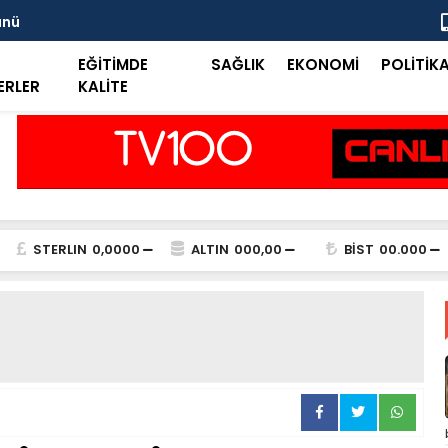
ünü
Taşkent Tar
EĞİTİMDE
SAĞLIK
EKONOMİ
POLİTİK
ERLER
KALİTE
STERLIN
0,0000
ALTIN
000,00
BİST
00.000