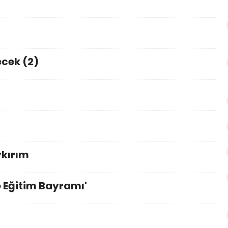
cek (2)
a
ykırım
 Eğitim Bayramı'