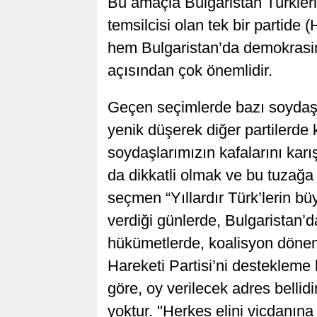
Bu amaçla Bulgaristan Türkleri
temsilcisi olan tek bir partid
hem Bulgaristan’da demokrasin
açısından çok önemlidir.
Geçen seçimlerde bazı soydaşla
yenik düşerek diğer partilerde 
soydaşlarımızın kafalarını kar
da dikkatli olmak ve bu tuzağ
seçmen “Yıllardır Türk’lerin b
verdiği günlerde, Bulgaristan’
hükümetlerde, koalisyon dönem
Hareketi Partisi’ni destekleme 
göre, oy verilecek adres bellidi
yoktur. "Herkes elini vicdanı