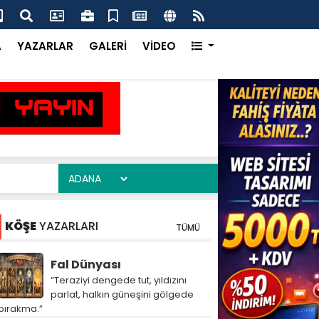
ım Heyeti Çukurova’da Dijital Tarımı Yerinde İnceledi
Çuk
Ka
A
YAZARLAR
GALERİ
VİDEO
KÖŞE
YAZARLARI
TÜMÜ
Fal Dünyası
“Teraziyi dengede tut, yıldızını
parlat, halkın güneşini gölgede
bırakma.”