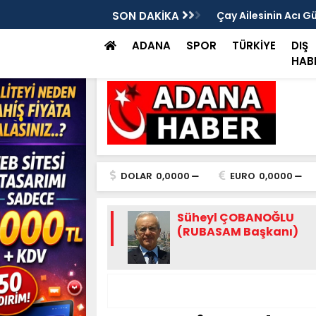
rası Vitrinde Yerini Aldı
SON DAKİKA
Çay Ailesinin Acı G
ADANA
SPOR
TÜRKİYE
DIŞ
HAB
DOLAR
0,0000
EURO
0,0000
Süheyl ÇOBANOĞLU
(RUBASAM Başkanı)