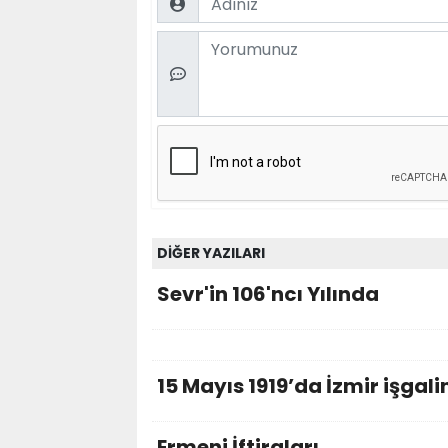
Comment
DİĞER YAZILARI
Sevr'in 106'ncı Yılında
15 Mayıs 1919’da İzmir işgali
Ermeni İftiraları