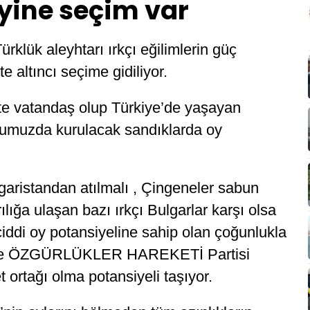
yine seçim var
klük aleyhtarı ırkçı eğilimlerin güç
e altıncı seçime gidiliyor.
te vatandaş olup Türkiye’de yaşayan
rdumuzda kurulacak sandıklarda oy
lgaristandan atılmalı , Çingeneler sabun
ılığa ulaşan bazı ırkçı Bulgarlar karşı olsa
ddi oy potansiyeline sahip olan çoğunlukla
AK ve ÖZGÜRLÜKLER HAREKETİ Partisi
rtağı olma potansiyeli taşıyor.