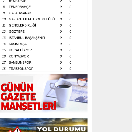
7
EYÜPSPOR
0
0
8
FENERBAHÇE
0
0
9
GALATASARAY
0
0
10
GAZİANTEP FUTBOL KULÜBÜ
0
0
11
GENÇLERBİRLİĞİ
0
0
12
GÖZTEPE
0
0
13
İSTANBUL BAŞAKŞEHİR
0
0
14
KASIMPAŞA
0
0
15
KOCAELİSPOR
0
0
16
KONYASPOR
0
0
17
SAMSUNSPOR
0
0
18
TRABZONSPOR
0
0