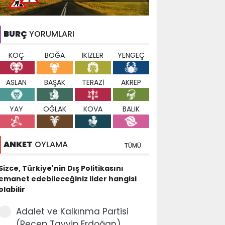
BURÇ
YORUMLARI
KOÇ
BOĞA
İKİZLER
YENGEÇ
ASLAN
BAŞAK
TERAZİ
AKREP
YAY
OĞLAK
KOVA
BALIK
ANKET
OYLAMA
TÜMÜ
Sizce, Türkiye'nin Dış Politikasını
emanet edebileceğiniz lider hangisi
olabilir
Adalet ve Kalkınma Partisi
(Recep Tayyip Erdoğan)