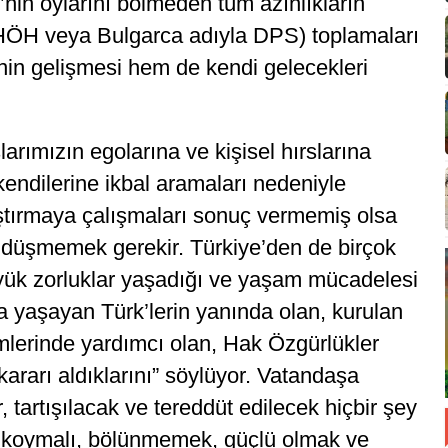
’nin oylarını bölmeden tüm azınlıkların
e (HÖH veya Bulgarca adıyla DPS) toplamaları
in gelişmesi hem de kendi gelecekleri
rımızın egolarına ve kişisel hırslarına
kendilerine ikbal aramaları nedeniyle
ıştırmaya çalışmaları sonuç vermemiş olsa
a düşmemek gerekir. Türkiye’den de birçok
üyük zorluklar yaşadığı ve yaşam mücadelesi
da yaşayan Türk’lerin yanında olan, kurulan
lerinde yardımcı olan, Hak Özgürlükler
kararı aldıklarını” söylüyor. Vatandaşa
r, tartışılacak ve tereddüt edilecek hiçbir şey
na koymalı, bölünmemek, güçlü olmak ve