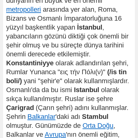
dünyanın en büyük ve en önemli
metropolleri
arasında yer alan, Roma,
Bizans ve Osmanlı İmparatorluğuna 16
yüzyıl başkentlik yapan
İstanbul
,
yabancıların gözünü diktiği çok önemli bir
şehir olmuş ve bu süreçte dünya tarihini
önemli derecede etkilemiştir.
Konstantiniyye
olarak adlandırılan şehri,
Rumlar Yunanca "εις τήν Πόλι(ν)"
(/is tin
boli/)
yani "şehir'e" olarak kullanmışlardır.
Osmanlı'da da bu ismi
Istanbul
olarak
sıkça kullanılmıştır. Ruslar ise şehre
Çarigrad
(Çarın şehri) adını kullanmışlar.
Şehrin
Balkanlar
'daki adı
Stambul
olmuştur. Günümüzde de
Orta Doğu
,
Balkanlar ve
Avrupa
'nın önemli eğitim,