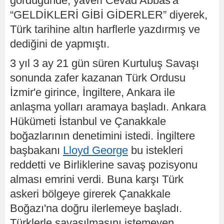
gördüğünde, yaveri Cevad Abbas'a
“GELDİKLERİ GİBİ GİDERLER” diyerek,
Türk tarihine altın harflerle yazdırmış ve
dediğini de yapmıştı.
3 yıl 3 ay 21 gün süren Kurtuluş Savaşı
sonunda zafer kazanan Türk Ordusu
İzmir'e girince, İngiltere, Ankara ile
anlaşma yolları aramaya başladı. Ankara
Hükümeti İstanbul ve Çanakkale
boğazlarının denetimini istedi. İngiltere
başbakanı
Lloyd George
bu istekleri
reddetti ve Birliklerine savaş pozisyonu
alması emrini verdi. Buna karşı Türk
askeri bölgeye girerek Çanakkale
Boğazı'na doğru ilerlemeye başladı.
Türklerle savaşılmasını istemeyen