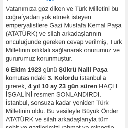
Vatanımıza göz diken ve Türk Milletini bu
coğrafyadan yok etmek isteyen
emperyalistlere Gazi Mustafa Kemal Paşa
(ATATÜRK) ve silah arkadaşlarının
öncülüğünde gereken cevap verilmiş, Türk
Milletinin istiklali sağlanarak onurumuz ve
gururumuz korunmuştur.
6 Ekim 1923
günü
Şükrü Naili Paşa
komutasındaki
3. Kolordu
İstanbul'a
girerek,
4 yıl 10 ay 23 gün süren
HAÇLI
İŞGALİNİ resmen SONLANDIRDI.
İstanbul, sonsuza kadar yeniden Türk
Milletinin oldu. Bu vesileyle Büyük Önder
ATATÜRK ve silah arkadaşlarıyla tüm
şehit ve gazilerimizi rahmet ve minnetle