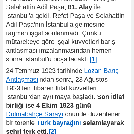
Selahattin Adil Paşa,
81. Alay
ile
İstanbul'a geldi. Refet Paşa ve Selahattin
Adil Paşa'nın İstanbul'a gelmesine
rağmen işgal sonlanmadı. Çünkü
mütarekeye göre işgal kuvvetleri barış
antlaşması imzalanmasından hemen
sonra İstanbul'u boşaltacaktı.
[1]
24 Temmuz 1923 tarihinde
Lozan Barış
Antlaşması
'ndan sonra, 23 Ağustos
1923'ten itibaren İtilaf kuvvetleri
İstanbul'dan ayrılmaya başladı.
Son İtilaf
birliği ise 4 Ekim 1923 günü
Dolmabahçe Sarayı
önünde düzenlenen
bir törenle
Türk bayrağını
selamlayarak
şehri terk etti.
[2]