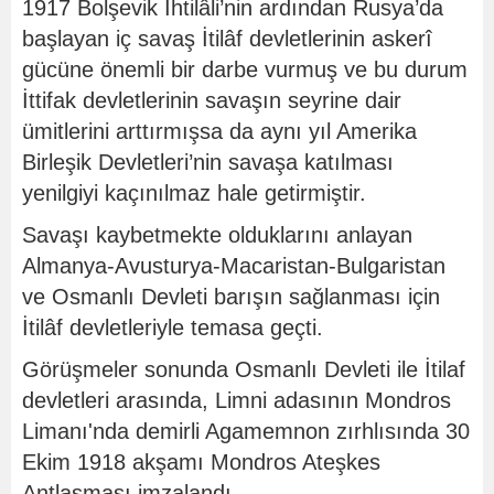
1917 Bolşevik İhtilâli’nin ardından Rusya’da
başlayan iç savaş İtilâf devletlerinin askerî
gücüne önemli bir darbe vurmuş ve bu durum
İttifak devletlerinin savaşın seyrine dair
ümitlerini arttırmışsa da aynı yıl Amerika
Birleşik Devletleri’nin savaşa katılması
yenilgiyi kaçınılmaz hale getirmiştir.
Savaşı kaybetmekte olduklarını anlayan
Almanya-Avusturya-Macaristan-Bulgaristan
ve Osmanlı Devleti barışın sağlanması için
İtilâf devletleriyle temasa geçti.
Görüşmeler sonunda Osmanlı Devleti ile İtilaf
devletleri arasında, Limni adasının Mondros
Limanı'nda demirli Agamemnon zırhlısında 30
Ekim 1918 akşamı Mondros Ateşkes
Antlaşması imzalandı.