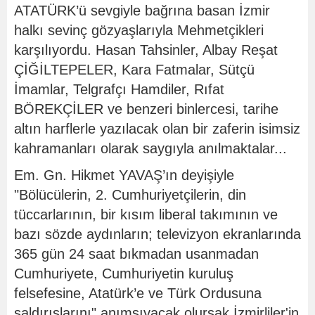
ATATÜRK’ü sevgiyle bağrına basan İzmir
halkı sevinç gözyaşlarıyla Mehmetçikleri
karşılıyordu. Hasan Tahsinler, Albay Reşat
ÇİĞİLTEPELER, Kara Fatmalar, Sütçü
İmamlar, Telgrafçı Hamdiler, Rıfat
BÖREKÇİLER ve benzeri binlercesi, tarihe
altın harflerle yazılacak olan bir zaferin isimsiz
kahramanları olarak saygıyla anılmaktalar...
Em. Gn. Hikmet YAVAŞ’ın deyişiyle
"Bölücülerin, 2. Cumhuriyetçilerin, din
tüccarlarının, bir kısım liberal takımının ve
bazı sözde aydınların; televizyon ekranlarında
365 gün 24 saat bıkmadan usanmadan
Cumhuriyete, Cumhuriyetin kuruluş
felsefesine, Atatürk’e ve Türk Ordusuna
saldırışlarını" anımsıyacak olursak İzmirliler'in