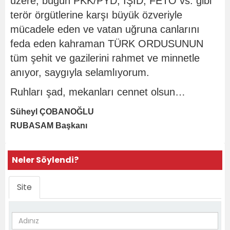
üzere, bugün PKK/PYD, IŞİD, FETÖ vs. gibi
terör örgütlerine karşı büyük özveriyle
mücadele eden ve vatan uğruna canlarını
feda eden kahraman TÜRK ORDUSUNUN
tüm şehit ve gazilerini rahmet ve minnetle
anıyor, saygıyla selamlıyorum.
Ruhları şad, mekanları cennet olsun…
Süheyl ÇOBANOĞLU
RUBASAM Başkanı
Neler Söylendi?
Site