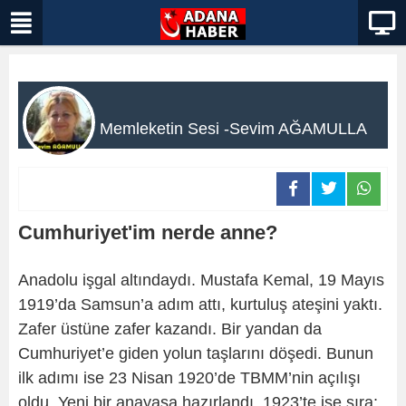
Memleketin Sesi -Sevim AĞAMULLA
Cumhuriyet'im nerde anne?
Anadolu işgal altındaydı. Mustafa Kemal, 19 Mayıs
1919’da Samsun’a adım attı, kurtuluş ateşini yaktı.
Zafer üstüne zafer kazandı. Bir yandan da
Cumhuriyet’e giden yolun taşlarını döşedi. Bunun
ilk adımı ise 23 Nisan 1920’de TBMM’nin açılışı
oldu. Yeni bir anayasa hazırlandı. 1923’te ise sıra;