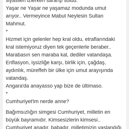
siyasileri izlerken sararıp soldu.
Yaşar ne Yaşar ne yaşamaz modunda umut
arıyor.. Vermeyince Mabut Neylesin Sultan
Mahmut.
*
Hizmet için gelenler hep kral oldu, etraflarındaki
kral istemiyoruz diyen tek geçenlerle beraber..
Marabasın sen maraba kal, dediler vatandaşa.
Enflasyon, işsizliğe karşı, birlik için, çağdaş,
aydınlık, müreffeh bir ülke için umut arayışında
vatandaş.
Angara'da anayasso yap bize de ültimaso.
*
Cumhuriyet'im nerde anne?
Bağımsızlığın simgesi Cumhuriyet, milletin en
büyük bayramıdır. Kimsesizlerin kimsesi..
Cumhuriyet anadır, babadır, milletimizin yaslandığı