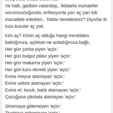
Ve halk, garibim vatandaş.. İktidarla muhalefet
sorumsuzluğunda, enflasyonla yarı aç yarı tok
mücadele ederken.. Toklar neredesiniz? Diyorlar ki
tuzu kurular aç yok.
Kim aç? Kimin aç olduğu hangi mevkiiden
baktığınıza, açlıktan ne anladığınıza bağlı..
Her gün çorba yiyen 'açtır.'
Her gün bulgur pilavı yiyen 'açtır.'
Her gün makarna yiyen 'açtır.'
Her gün kuru ekmek yiyen 'açtır.'
Evine meyve alamayan 'açtır.'
Evine sebze alamayan 'açtır.'
Evine et, tavuk, balık alamayan 'açtır.'
Çocuğuna çikolata alamayan 'açtır.'
Sinemaya gidemeyen 'açtır.'