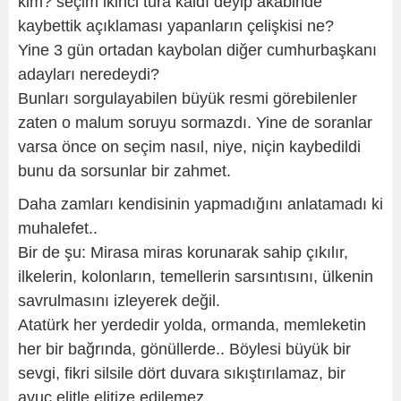
kim? seçim ikinci tura kaldı deyip akabinde
kaybettik açıklaması yapanların çelişkisi ne?
Yine 3 gün ortadan kaybolan diğer cumhurbaşkanı
adayları neredeydi?
Bunları sorgulayabilen büyük resmi görebilenler
zaten o malum soruyu sormazdı. Yine de soranlar
varsa önce on seçim nasıl, niye, niçin kaybedildi
bunu da sorsunlar bir zahmet.
Daha zamları kendisinin yapmadığını anlatamadı ki
muhalefet..
Bir de şu: Mirasa miras korunarak sahip çıkılır,
ilkelerin, kolonların, temellerin sarsıntısını, ülkenin
savrulmasını izleyerek değil.
Atatürk her yerdedir yolda, ormanda, memleketin
her bir bağrında, gönüllerde.. Böylesi büyük bir
sevgi, fikri silsile dört duvara sıkıştırılamaz, bir
avuç elitle elitize edilemez.