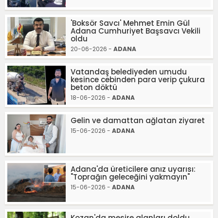
'Boksör Savcı' Mehmet Emin Gül
Adana Cumhuriyet Başsavcı Vekili
oldu
20-06-2026 -
ADANA
Vatandaş belediyeden umudu
kesince cebinden para verip çukura
beton döktü
18-06-2026 -
ADANA
Gelin ve damattan ağlatan ziyaret
15-06-2026 -
ADANA
Adana'da üreticilere anız uyarısı:
"Toprağın geleceğini yakmayın"
15-06-2026 -
ADANA
Kozan'da mesire alanları doldu,