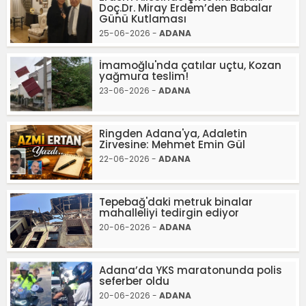
Doç.Dr. Miray Erdem’den Babalar
Günü Kutlaması
25-06-2026 -
ADANA
İmamoğlu'nda çatılar uçtu, Kozan
yağmura teslim!
23-06-2026 -
ADANA
Ringden Adana'ya, Adaletin
Zirvesine: Mehmet Emin Gül
22-06-2026 -
ADANA
Tepebağ'daki metruk binalar
mahalleliyi tedirgin ediyor
20-06-2026 -
ADANA
Adana’da YKS maratonunda polis
seferber oldu
20-06-2026 -
ADANA