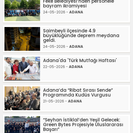
Feke Belediyesi’nden personele
bayram ikramiyesi
24-05-2026 -
ADANA
Saimbeyli ilçesinde 4.9
büyüklüğünde deprem meydana
geldi.
24-05-2026 -
ADANA
Adana'da 'Türk Mutfağı Haftası'
22-05-2026 -
ADANA
Adana’da “Ribat Sırası Sende”
Programında Kudüs Vurgusu
21-05-2026 -
ADANA
“Seyhan İstiklal’den Yeşil Gelecek:
Green Bytes Projesiyle Uluslararası
Başarı”