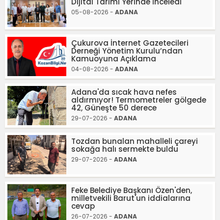
Dijital Tarımı Yerinde İnceledi
05-08-2026 -
ADANA
Çukurova İnternet Gazetecileri
Derneği Yönetim Kurulu’ndan
Kamuoyuna Açıklama
04-08-2026 -
ADANA
Adana'da sıcak hava nefes
aldırmıyor! Termometreler gölgede
42, Güneşte 50 derece
29-07-2026 -
ADANA
Tozdan bunalan mahalleli çareyi
sokağa halı sermekte buldu
29-07-2026 -
ADANA
Feke Belediye Başkanı Özen'den,
milletvekili Barut'un iddialarına
cevap
26-07-2026 -
ADANA