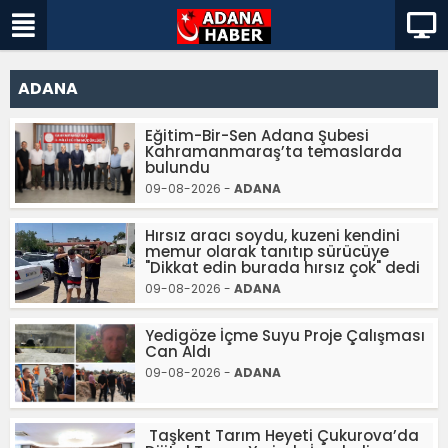
ADANA
Eğitim-Bir-Sen Adana Şubesi
Kahramanmaraş’ta temaslarda
bulundu
09-08-2026 -
ADANA
Hırsız aracı soydu, kuzeni kendini
memur olarak tanıtıp sürücüye
"Dikkat edin burada hırsız çok" dedi
09-08-2026 -
ADANA
Yedigöze İçme Suyu Proje Çalışması
Can Aldı
09-08-2026 -
ADANA
Taşkent Tarım Heyeti Çukurova’da