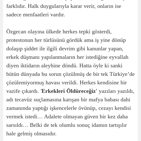
farklıdır. Halk duygularıyla karar verir, onların ise
sadece menfaatleri vardır.
Özgecan olayına ülkede herkes tepki gösterdi,
protestonun her türlüsünü gördük ama iş yine dönüp
dolaşıp şiddet ile ilgili devrim gibi kanunlar yapan,
erkek düşmanı yapılanmaların her istediğine eyvallah
diyen iktidarın aleyhine döndü. Hatta öyle ki sanki
bütün dünyada bu sorun çözülmüş de bir tek Türkiye’de
çözülemiyormuş havası verildi. Herkes kendisine bir
vazife çıkardı. '
Erkekleri Öldüreceğiz'
yazıları yazıldı,
adı tecavüz suçlamasına karışan bir mafya babası dahi
zamanında yaptığı işkencelerle övünüp, cezayı kendisi
vermek istedi… Adalete olmayan güven bir kez daha
sarsıldı… Belki de tek olumlu sonuç idamın tartışılır
hale gelmiş olmasıdır.