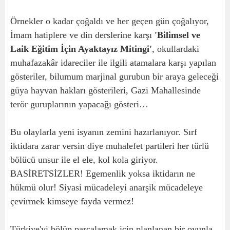
Örnekler o kadar çoğaldı ve her geçen gün çoğalıyor,
İmam hatiplere ve din derslerine karşı
'Bilimsel ve
Laik Eğitim İçin Ayaktayız Mitingi'
, okullardaki
muhafazakâr idareciler ile ilgili atamalara karşı yapılan
gösteriler, bilumum marjinal gurubun bir araya geleceği
güya hayvan hakları gösterileri, Gazi Mahallesinde
terör guruplarının yapacağı gösteri…
Bu olaylarla yeni isyanın zemini hazırlanıyor. Sırf
iktidara zarar versin diye muhalefet partileri her türlü
bölücü unsur ile el ele, kol kola giriyor.
BASİRETSİZLER! Egemenlik yoksa iktidarın ne
hükmü olur! Siyasi mücadeleyi anarşik mücadeleye
çevirmek kimseye fayda vermez!
Türkiye'yi bölüp parçalamak için planlanan bir oyunla