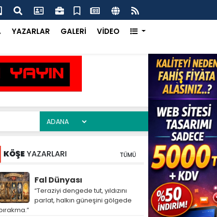
me Suyu Proje Çalışması Can Aldı
Ada
kad
A
YAZARLAR
GALERİ
VİDEO
KÖŞE
YAZARLARI
TÜMÜ
Fal Dünyası
“Teraziyi dengede tut, yıldızını
parlat, halkın güneşini gölgede
bırakma.”