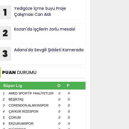
Yedigöze İçme Suyu Proje
1
Çalışması Can Aldı
Kozan'da işçilerin zorlu mesaisi
2
Adana'da Sevgili Şiddeti Kamerada
3
PUAN
DURUMU
Süper Lig
O
P
1
AMED SPORTİF FAALİYETLER
0
0
2
BEŞİKTAŞ
0
0
3
CORENDON ALANYASPOR
0
0
4
ÇAYKUR RİZESPOR
0
0
5
ÇORUM
0
0
6
ERZURUMSPOR
0
0