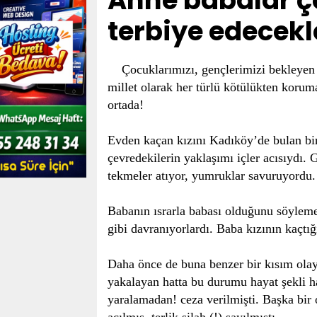
Anne babalar ço
terbiye edecekl
Çocuklarımızı, gençlerimizi bekleyen b
millet olarak her türlü kötülükten koru
ortada!
Evden kaçan kızını Kadıköy’de bulan bir
çevredekilerin yaklaşımı içler acısıydı. 
tekmeler atıyor, yumruklar savuruyordu.
Babanın ısrarla babası olduğunu söyleme
gibi davranıyorlardı. Baba kızının kaçt
Daha önce de buna benzer bir kısım olay
yakalayan hatta bu durumu hayat şekli ha
yaralamadan! ceza verilmişti. Başka bir 