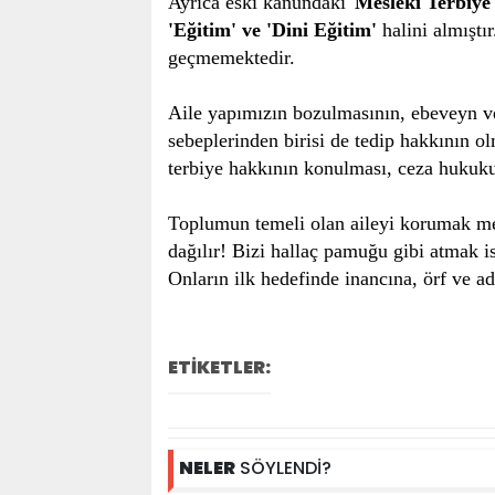
Ayrıca eski kanundaki '
Mesleki Terbiye
'Eğitim' ve 'Dini Eğitim'
halini almıştı
geçmemektedir.
Aile yapımızın bozulmasının, ebeveyn ve
sebeplerinden birisi de tedip hakkının o
terbiye hakkının konulması, ceza hukuku
Toplumun temeli olan aileyi korumak mec
dağılır! Bizi hallaç pamuğu gibi atmak i
Onların ilk hedefinde inancına, örf ve a
ETİKETLER:
NELER
SÖYLENDİ?