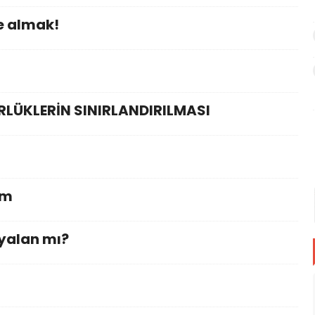
e almak!
LÜKLERİN SINIRLANDIRILMASI
am
 yalan mı?