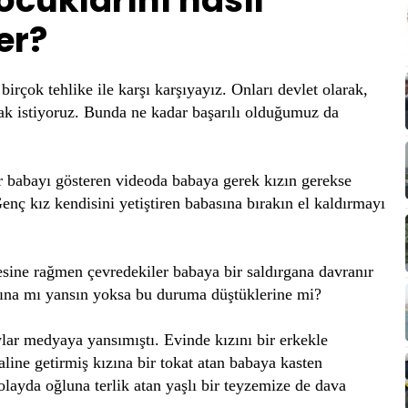
cuklarını nasıl
er?
irçok tehlike ile karşı karşıyayız. Onları devlet olarak,
mak istiyoruz. Bunda ne kadar başarılı olduğumuz da
 babayı gösteren videoda babaya gerek kızın gerekse
Genç kız kendisini yetiştiren babasına bırakın el kaldırmayı
sine rağmen çevredekiler babaya bir saldırgana davranır
ığına mı yansın yoksa bu duruma düştüklerine mi?
lar medyaya yansımıştı. Evinde kızını bir erkekle
line getirmiş kızına bir tokat atan babaya kasten
olayda oğluna terlik atan yaşlı bir teyzemize de dava