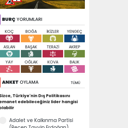
BURÇ
YORUMLARI
KOÇ
BOĞA
İKİZLER
YENGEÇ
ASLAN
BAŞAK
TERAZİ
AKREP
YAY
OĞLAK
KOVA
BALIK
ANKET
OYLAMA
TÜMÜ
Sizce, Türkiye'nin Dış Politikasını
emanet edebileceğiniz lider hangisi
olabilir
Adalet ve Kalkınma Partisi
(Recep Tayyip Erdoğan)