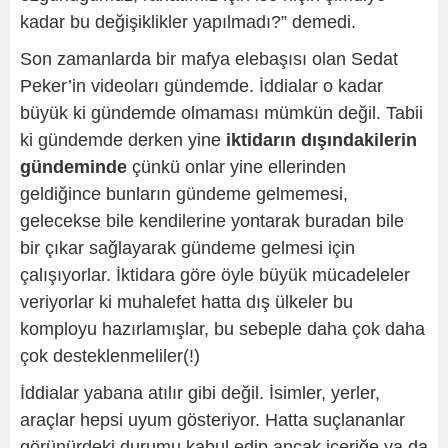
kadar bu değişiklikler yapılmadı?” demedi.
Son zamanlarda bir mafya elebaşısı olan Sedat
Peker’in videoları gündemde. İddialar o kadar
büyük ki gündemde olmaması mümkün değil. Tabii
ki gündemde derken yine
iktidarın dışındakilerin
gündeminde
çünkü onlar yine ellerinden
geldiğince bunların gündeme gelmemesi,
gelecekse bile kendilerine yontarak buradan bile
bir çıkar sağlayarak gündeme gelmesi için
çalışıyorlar. İktidara göre öyle büyük mücadeleler
veriyorlar ki muhalefet hatta dış ülkeler bu
komployu hazırlamışlar, bu sebeple daha çok daha
çok desteklenmeliler(!)
İddialar yabana atılır gibi değil. İsimler, yerler,
araçlar hepsi uyum gösteriyor. Hatta suçlananlar
görünürdeki durumu kabul edip ancak içeriğe ya da