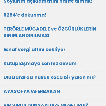
Soykırım açıklamasını hafife almak!
6284’e dokunma!
TERÖRLE MÜCADELE ve ÖZGÜRLÜKLERİN
SINIRLANDIRILMASI
Esnaf vergi affını bekliyor
Kutuplaşmaya son hız devam
Uluslararası hukuk koca bir yalan mı?
AYASOFYA ve ERBAKAN
BİR VİRÜS DÜNYAYI DİZE Mİ GETİRDİ?