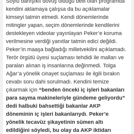
Soylu danışıklı dövüş olduğu belli olan programda
kendini aklamaya çalışsa da bu açıklamalar
kimseyi tatmin etmedi. Kendi dönemlerinde
mitingler yapan, seçim dönemlerinde kendilerini
destekleyen videolar yayınlayan Peker’e koruma
verilmesine verdiği yanıtlar tatmin edici değildi.
Peker’in maaşa bağladığı milletvekilini açıklamadı.
Terör örgütü üyesi suçlaması tehdidi ile malları ve
paraları alınan iş insanlarına değinmedi. Tolga
Ağar’a yönelik cinayet suçlaması ile ilgili bırakın
cevabı soru dahi sorulmadı. Kendini temize
çıkarmak için
“benden önceki iç işleri bakanları
para sayma makineleriyle gündeme geliyordu”
dedi halbuki bahsettiği bakanlar AKP
döneminin iç işleri bakanlarıydı
.
Peker’e
yönelik tecavüz şikayetinin sümen altı
edildiğini söyledi, bu olay da AKP iktidarı