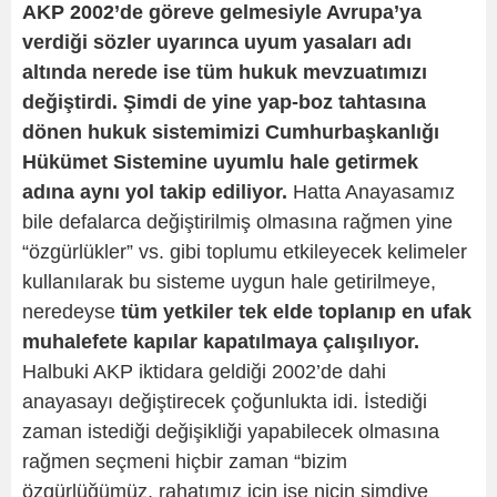
AKP 2002’de göreve gelmesiyle Avrupa’ya
verdiği sözler uyarınca uyum yasaları adı
altında nerede ise tüm hukuk mevzuatımızı
değiştirdi. Şimdi de yine yap-boz tahtasına
dönen hukuk sistemimizi Cumhurbaşkanlığı
Hükümet Sistemine uyumlu hale getirmek
adına aynı yol takip ediliyor.
Hatta Anayasamız
bile defalarca değiştirilmiş olmasına rağmen yine
“özgürlükler” vs. gibi toplumu etkileyecek kelimeler
kullanılarak bu sisteme uygun hale getirilmeye,
neredeyse
tüm yetkiler tek elde toplanıp en ufak
muhalefete kapılar kapatılmaya çalışılıyor.
Halbuki AKP iktidara geldiği 2002’de dahi
anayasayı değiştirecek çoğunlukta idi. İstediği
zaman istediği değişikliği yapabilecek olmasına
rağmen seçmeni hiçbir zaman “bizim
özgürlüğümüz, rahatımız için ise niçin şimdiye