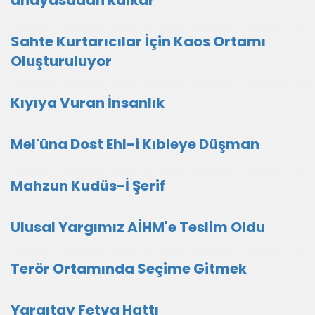
anayasadan kalkar
Sahte Kurtarıcılar İçin Kaos Ortamı
Oluşturuluyor
Kıyıya Vuran İnsanlık
Mel'ûna Dost Ehl-i Kıbleye Düşman
Mahzun Kudüs-İ Şerif
Ulusal Yargımız AİHM'e Teslim Oldu
Terör Ortamında Seçime Gitmek
Yargıtay Fetva Hattı