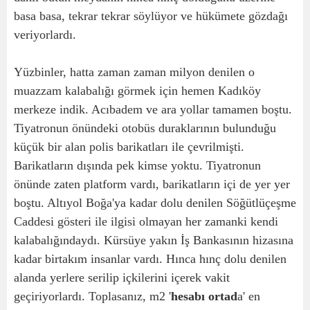
basa basa, tekrar tekrar söylüyor ve hükümete gözdağı
veriyorlardı.
Yüzbinler, hatta zaman zaman milyon denilen o
muazzam kalabalığı görmek için hemen Kadıköy
merkeze indik. Acıbadem ve ara yollar tamamen boştu.
Tiyatronun önündeki otobüs duraklarının bulunduğu
küçük bir alan polis barikatları ile çevrilmişti.
Barikatların dışında pek kimse yoktu. Tiyatronun
önünde zaten platform vardı, barikatların içi de yer yer
boştu. Altıyol Boğa'ya kadar dolu denilen Söğütlüçeşme
Caddesi gösteri ile ilgisi olmayan her zamanki kendi
kalabalığındaydı. Kürsüye yakın İş Bankasının hizasına
kadar birtakım insanlar vardı. Hınca hınç dolu denilen
alanda yerlere serilip içkilerini içerek vakit
geçiriyorlardı. Toplasanız, m2 '
hesabı ortad
a' en