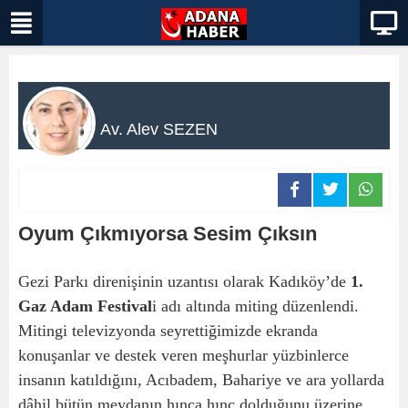
Av. Alev SEZEN
Oyum Çıkmıyorsa Sesim Çıksın
Gezi Parkı direnişinin uzantısı olarak Kadıköy’de
1.
Gaz Adam Festival
i adı altında miting düzenlendi.
Mitingi televizyonda seyrettiğimizde ekranda
konuşanlar ve destek veren meşhurlar yüzbinlerce
insanın katıldığını, Acıbadem, Bahariye ve ara yollarda
dâhil bütün meydanın hınca hınç dolduğunu üzerine