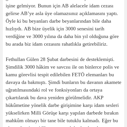
işine gelmiyor. Bunun için AB alelacele idam cezası
gelirse AB’ye asla üye olamazsınız açıklamasını yaptı.
Öyle ki bu beyanları darbe beyanlarından bile daha
hızlıydı. AB bize üyelik için 3000 senesini tarih
verdiğine ve 3000 yılına da daha bin yıl olduğuna göre
bu arada biz idam cezasını rahatlıkla getirebiliriz.
Fethullan Gülen 28 Şubat darbesini de desteklemişti.
Şimdilik 3000 hâkim ve savcısı ile on binlerce polis ve
kamu görevlisi tespit edilebilen FETÖ elemanları bu
davaya da bakmıştı. Şimdi bunların bu davanın akamete
uğratılmasındaki rol ve fonksiyonları da ortaya
çıkartılarak bu dava yeniden görülmelidir. AKP
hükûmetine yönelik darbe girişimine karşı idam sesleri
yükselirken Milli Görüşe karşı yapılan darbede bırakın
mahkûm olmayı bir tane bile tutuklu kalmadı. Eğer bu