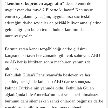
"
kendinizi köprüden aşağı atın"
dese o emri de
uygulayacaklar mıydı? Elbette ki hayır! Kanunsuz
emrin uygulanmayacağını, uygulanırsa suç teşkil
edeceğini darbe seviciler de pekâlâ biliyor ama işlerine
gelmediği için bu en temel hukuk kuralını da
unutuveriyorlar.
Batının zaten kendi tezgâhladığı darbe girişimi
karşısındaki tavrı her zamanki gibi çok sahteydi. ABD
ve AB her iş bittikten sonra mecburen yanımızda
oldular.
Fethullah Gülen'i Pensilvanya'da besleyen ve her
şekilde, her işinde kullanan ABD darbe sonuçsuz
kalınca Türkiye’nin yanında oldu. Fethullah Gülen
ağladığında bile Amerika'nın izni ve haberi olmaksızın
burnunu dahi silemezken sanki onlardan bağımsız darbe
yapabilirmiş gibi Amerika başarısız darbeyi