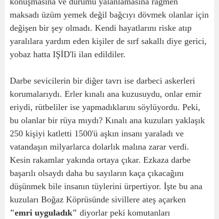
konuşmasına ve durumu yalanlamasına rağmen
maksadı üzüm yemek değil bağcıyı dövmek olanlar için
değişen bir şey olmadı. Kendi hayatlarını riske atıp
yaralılara yardım eden kişiler de sırf sakallı diye gerici,
yobaz hatta IŞİD'li ilan edildiler.
Darbe sevicilerin bir diğer tavrı ise darbeci askerleri
korumalarıydı. Erler kınalı ana kuzusuydu, onlar emir
eriydi, rütbeliler ise yapmadıklarını söylüyordu. Peki,
bu olanlar bir rüya mıydı? Kınalı ana kuzuları yaklaşık
250 kişiyi katletti 1500'ü aşkın insanı yaraladı ve
vatandaşın milyarlarca dolarlık malına zarar verdi.
Kesin rakamlar yakında ortaya çıkar. Ezkaza darbe
başarılı olsaydı daha bu sayıların kaça çıkacağını
düşünmek bile insanın tüylerini ürpertiyor. İşte bu ana
kuzuları Boğaz Köprüsünde sivillere ateş açarken
"emri uyguladık"
diyorlar peki komutanları