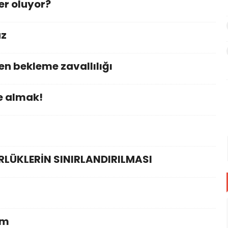
er oluyor?
az
n bekleme zavallılığı
e almak!
LÜKLERİN SINIRLANDIRILMASI
am