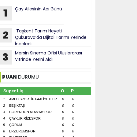
Çay Ailesinin Acı Günü
1
Taşkent Tarım Heyeti
2
Çukurova’da Dijital Tarımı Yerinde
İnceledi
Mersin Sinema Ofisi Uluslararası
3
Vitrinde Yerini Aldı
PUAN
DURUMU
Süper Lig
O
P
1
AMED SPORTİF FAALİYETLER
0
0
2
BEŞİKTAŞ
0
0
3
CORENDON ALANYASPOR
0
0
4
ÇAYKUR RİZESPOR
0
0
5
ÇORUM
0
0
6
ERZURUMSPOR
0
0