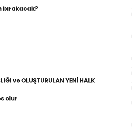
n bırakacak?
IĞI ve OLUŞTURULAN YENİ HALK
s olur