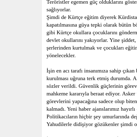
Teröristler egemen güç olduklarını göste
sağlıyorlar.
Şimdi de Kürtçe eğitim diyerek Kürdistan
kapatılmasına güya tepki olarak bütün bö
gibi Kürtçe okullara çocuklarını gönder
devlet okullarını yakıyorlar. Yine şiddet
şerlerinden kurtulmak ve çocukları eğit
yönelecekler.
İşin en acı tarafı insanımıza sahip çıkan
kurulması uğruna terk etmiş durumda. Ask
sözler verildi. Güvenlik güçlerinin görev
mahkeme kararıyla beraat ediyor. Asker v
görevlerini yapacağına sadece olup biteni
kalmadı. Yeni haber ajanslarımız hayırlı
Politikacıların hiçbir şey umurlarında d
Yahudilerle didişiyor gözükenler şimdi o