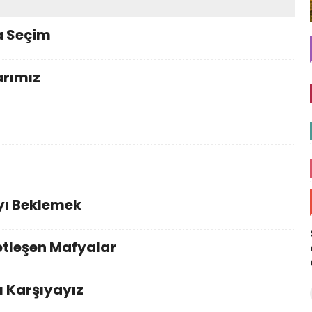
a Seçim
arımız
yı Beklemek
etleşen Mafyalar
şı Karşıyayız