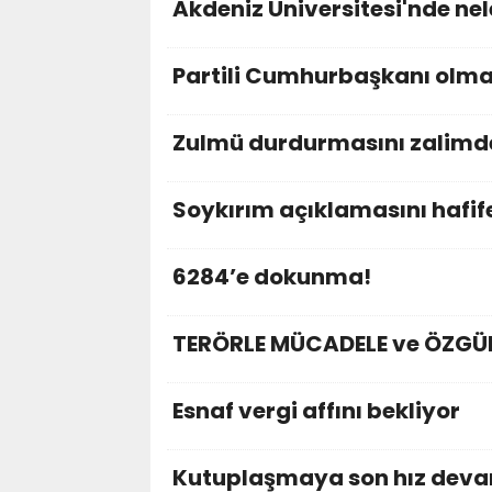
Akdeniz Üniversitesi'nde nel
Partili Cumhurbaşkanı olm
Zulmü durdurmasını zalimde
Soykırım açıklamasını hafif
6284’e dokunma!
TERÖRLE MÜCADELE ve ÖZGÜR
Esnaf vergi affını bekliyor
Kutuplaşmaya son hız dev