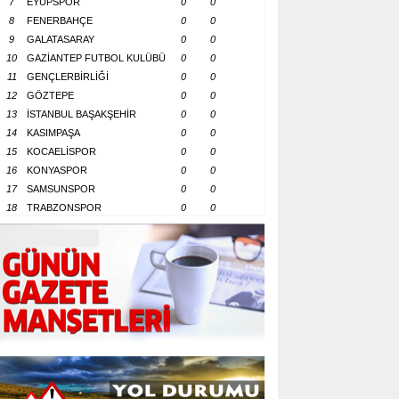
7
EYÜPSPOR
0
0
8
FENERBAHÇE
0
0
9
GALATASARAY
0
0
10
GAZİANTEP FUTBOL KULÜBÜ
0
0
11
GENÇLERBİRLİĞİ
0
0
12
GÖZTEPE
0
0
13
İSTANBUL BAŞAKŞEHİR
0
0
14
KASIMPAŞA
0
0
15
KOCAELİSPOR
0
0
16
KONYASPOR
0
0
17
SAMSUNSPOR
0
0
18
TRABZONSPOR
0
0