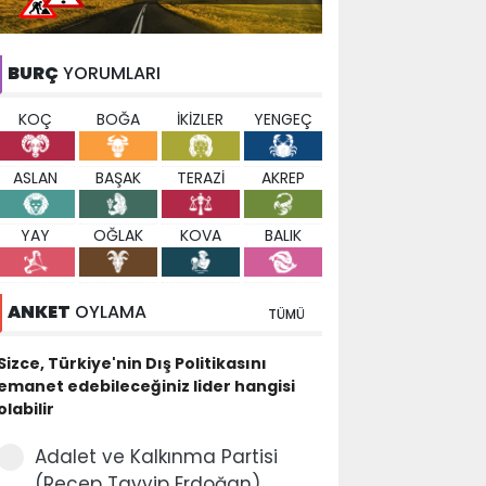
BURÇ
YORUMLARI
KOÇ
BOĞA
İKİZLER
YENGEÇ
ASLAN
BAŞAK
TERAZİ
AKREP
YAY
OĞLAK
KOVA
BALIK
ANKET
OYLAMA
TÜMÜ
Sizce, Türkiye'nin Dış Politikasını
emanet edebileceğiniz lider hangisi
olabilir
Adalet ve Kalkınma Partisi
(Recep Tayyip Erdoğan)