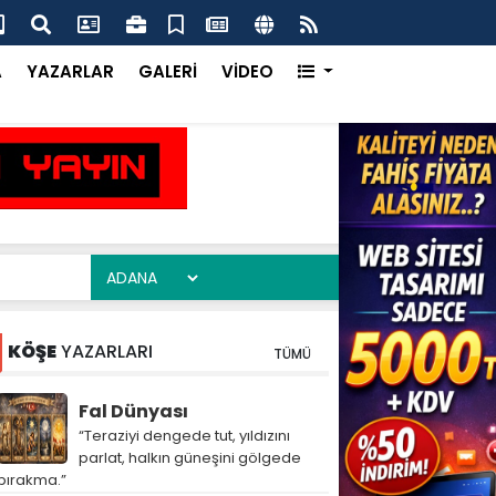
ım Heyeti Çukurova’da Dijital Tarımı Yerinde İnceledi
Çuk
Ka
A
YAZARLAR
GALERİ
VİDEO
KÖŞE
YAZARLARI
TÜMÜ
Fal Dünyası
“Teraziyi dengede tut, yıldızını
parlat, halkın güneşini gölgede
bırakma.”