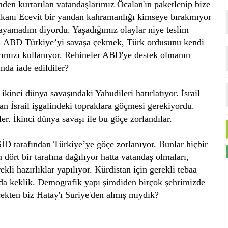
inden kurtarılan vatandaşlarımız Öcalan'ın paketlenip bize
şbakanı Ecevit bir yandan kahramanlığı kimseye bırakmıyor
nlayamadım diyordu. Yaşadığımız olaylar niye teslim
yor. ABD Türkiye’yi savaşa çekmek, Türk ordusunu kendi
arımızı kullanıyor. Rehineler ABD'ye destek olmanın
nda iade edildiler?
kinci dünya savaşındaki Yahudileri hatırlatıyor. İsrail
an İsrail işgalindeki topraklara göçmesi gerekiyordu.
r. İkinci dünya savaşı ile bu göçe zorlandılar.
İD tarafından Türkiye’ye göçe zorlanıyor. Bunlar hiçbir
dört bir tarafına dağılıyor hatta vatandaş olmaları,
kli hazırlıklar yapılıyor. Kürdistan için gerekli tebaa
ada keklik. Demografik yapı şimdiden birçok şehrimizde
kten biz Hatay'ı Suriye'den almış mıydık?