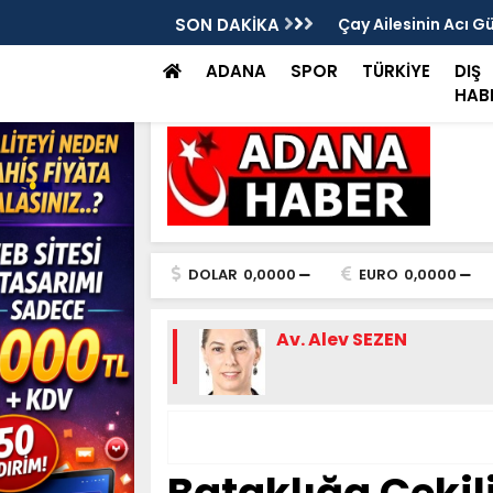
rası Vitrinde Yerini Aldı
SON DAKİKA
Çay Ailesinin Acı G
ADANA
SPOR
TÜRKİYE
DIŞ
HAB
DOLAR
0,0000
EURO
0,0000
Av. Alev SEZEN