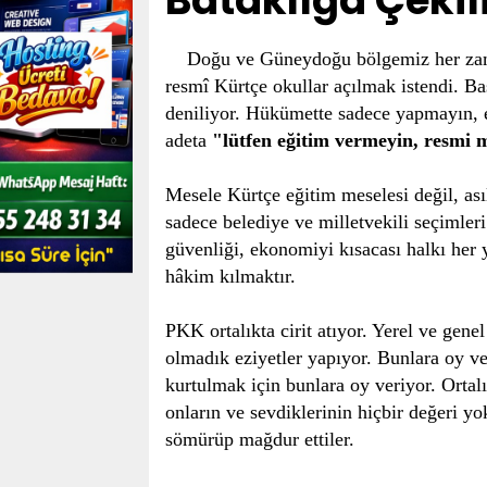
Bataklığa Çekil
Doğu ve Güneydoğu bölgemiz her zamanki
resmî Kürtçe okullar açılmak istendi. Ba
deniliyor. Hükümette sadece yapmayın, e
adeta
"lütfen eğitim vermeyin, resmi 
Mesele Kürtçe eğitim meselesi değil, as
sadece belediye ve milletvekili seçimler
güvenliği, ekonomiyi kısacası halkı her 
hâkim kılmaktır.
PKK ortalıkta cirit atıyor. Yerel ve genel
olmadık eziyetler yapıyor. Bunlara oy ve
kurtulmak için bunlara oy veriyor. Ortalık
onların ve sevdiklerinin hiçbir değeri yo
sömürüp mağdur ettiler.