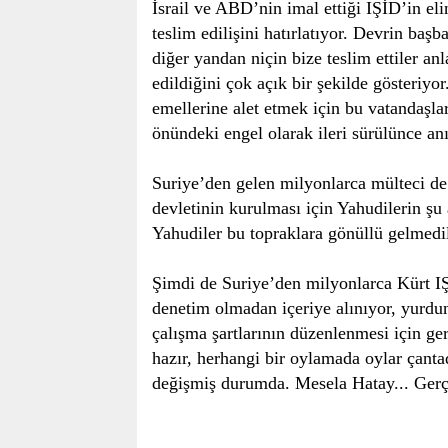
İsrail ve ABD’nin imal ettiği IŞİD’in el
teslim edilişini hatırlatıyor. Devrin ba
diğer yandan niçin bize teslim ettiler a
edildiğini çok açık bir şekilde gösteri
emellerine alet etmek için bu vatandaşl
önündeki engel olarak ileri sürülünce anı
Suriye’den gelen milyonlarca mülteci de i
devletinin kurulması için Yahudilerin şu 
Yahudiler bu topraklara gönüllü gelmedile
Şimdi de Suriye’den milyonlarca Kürt IŞ
denetim olmadan içeriye alınıyor, yurdun 
çalışma şartlarının düzenlenmesi için gere
hazır, herhangi bir oylamada oylar çant
değişmiş durumda. Mesela Hatay... Gerçe