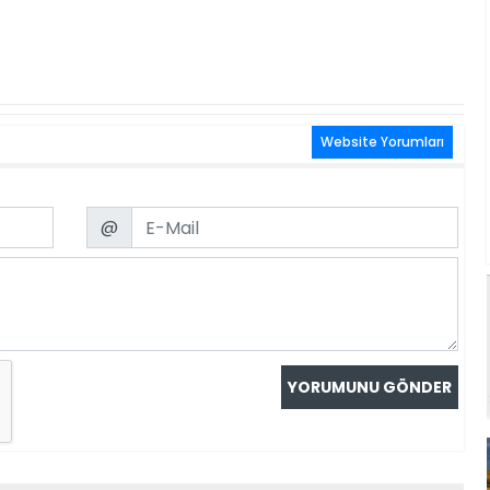
Website Yorumları
Email
@