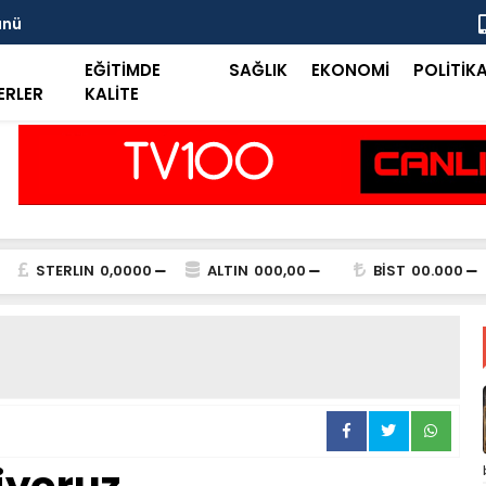
ünü
Taşkent Tar
EĞİTİMDE
SAĞLIK
EKONOMİ
POLİTİK
ERLER
KALİTE
STERLIN
0,0000
ALTIN
000,00
BİST
00.000