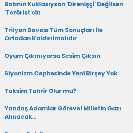
Batının Kuklasıysan 'Direnişçi' Değilsen
'Terörist'sin
Trilyon Davası Tüm Sonuçları İle
Ortadan Kaldırılmalıdır
Oyum Çıkmıyorsa Sesim Çıksın
Siyonizm Cephesinde Yeni Birşey Yok
Taksim Tahrir Olur mu?
Yandaş Adamlar Göreve! Milletin Gazı
Alınacak...