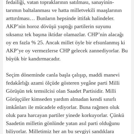
fedailiği, vatan topraklarının satılması, sanayinin-
tarımın baltalanması ve hatta milletvekili maaşlarının
arttırılması… Bunların hepsinde ittifak halindeler.
AKP’nin horoz dövüşü yaptığı partilerin suyunu
sıksanız tek başına iktidar olamazlar. CHP’nin alacağı
oy en fazla % 25. Ancak millet öyle bir efsunlanmış ki
AKP’ye oy vermezlerse CHP gelecek zannediyorlar. Bu
büyük bir kandırmacadır.
Seçim döneminde canla başla çalışıp, maddi manevi
fedakârlığı azami ölçüde gösteren yegâne parti Milli
Görüşün tek temsilcisi olan Saadet Partisidir. Milli
Görüşçüler kimseden yardım almadan kendi sınırlı
imkânları ile mücadele ediyorlar. Buna rağmen oluk
oluk para harcayan partiler yinede korkuyorlar. Çünkü
Saadetin milletin gönlünde yatan asıl parti olduğunu
biliyorlar. Milletimiz her an bu sevgiyi sandıklara