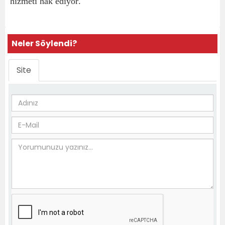
hizmeti hak ediyor
.
Neler Söylendi?
Site