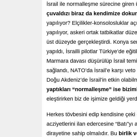
İsrail ile normalleşme sürecine giren ü
çuvaldızı biraz da kendimize doku
yapılıyor? Elçilikler-konsolosluklar açıl
yapılıyor, askeri ortak tatbikatlar dü
üst düzeyde gerçekleştirdi. Konya semala
yapıldı, İsrailli pilotlar Türkiye’de eğiti
Marmara davası düşürülüp İsrail temiz
sağlandı, NATO’da İsrail’e karşı veto
Doğu Akdeniz’de İsrail’in etkin olabi
yaptıkları “normalleşme” ise bizim
eleştirirken biz de işimize geldiği ye
Herkes tövbesini edip kendisine çek
acziyetlerini ilan edercesine “Batı”y
dirayetine sahip olmalıdır. Bu
birlik 