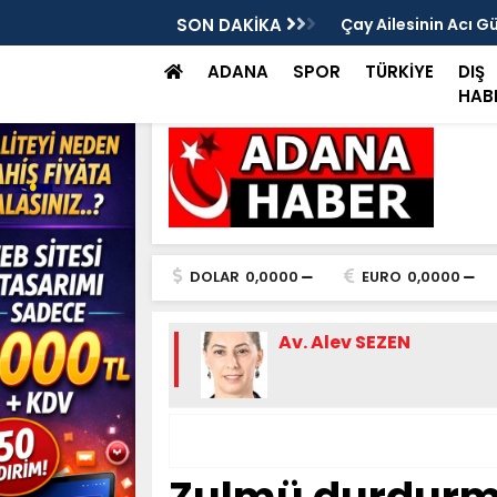
rası Vitrinde Yerini Aldı
SON DAKİKA
Çay Ailesinin Acı G
ADANA
SPOR
TÜRKİYE
DIŞ
HAB
DOLAR
0,0000
EURO
0,0000
Av. Alev SEZEN