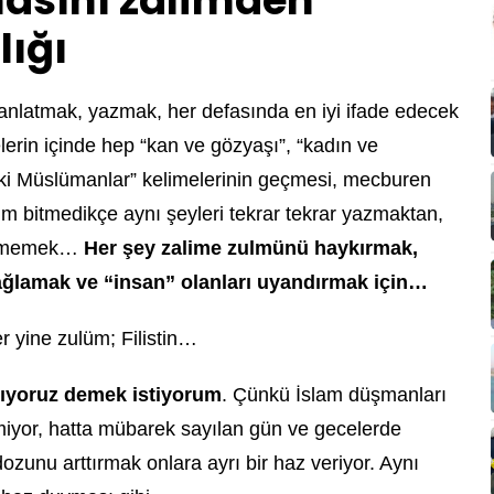
asını zalimden
lığı
anlatmak, yazmak, her defasında en iyi ifade edecek
erin içinde hep “kan ve gözyaşı”, “kadın ve
aki Müslümanlar” kelimelerinin geçmesi, mecburen
 bitmedikçe aynı şeyleri tekrar tekrar yazmaktan,
geçmemek…
Her şey zalime zulmünü haykırmak,
ağlamak ve “insan” olanları uyandırmak için…
 yine zulüm; Filistin…
mıyoruz demek istiyorum
. Çünkü İslam düşmanları
tmiyor, hatta mübarek sayılan gün ve gecelerde
dozunu arttırmak onlara ayrı bir haz veriyor. Aynı