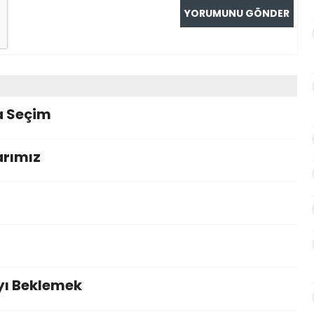
a Seçim
arımız
yı Beklemek