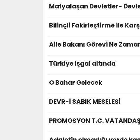
Mafyalaşan Devletler- Devl
Bilinçli Fakirleştirme ile Kar
Aile Bakanı Görevi Ne Zama
Türkiye işgal altında
O Bahar Gelecek
DEVR-İ SABIK MESELESİ
PROMOSYON T.C. VATANDAŞL
Adaletin olmadığı yerde kao