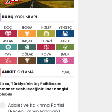
BURÇ
YORUMLARI
KOÇ
BOĞA
İKİZLER
YENGEÇ
ASLAN
BAŞAK
TERAZİ
AKREP
YAY
OĞLAK
KOVA
BALIK
ANKET
OYLAMA
TÜMÜ
Sizce, Türkiye'nin Dış Politikasını
emanet edebileceğiniz lider hangisi
olabilir
Adalet ve Kalkınma Partisi
(Recep Tayyip Erdoğan)