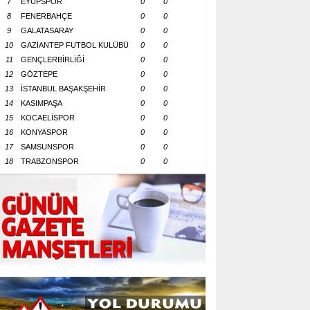
7
EYÜPSPOR
0
0
8
FENERBAHÇE
0
0
9
GALATASARAY
0
0
10
GAZİANTEP FUTBOL KULÜBÜ
0
0
11
GENÇLERBİRLİĞİ
0
0
12
GÖZTEPE
0
0
13
İSTANBUL BAŞAKŞEHİR
0
0
14
KASIMPAŞA
0
0
15
KOCAELİSPOR
0
0
16
KONYASPOR
0
0
17
SAMSUNSPOR
0
0
18
TRABZONSPOR
0
0