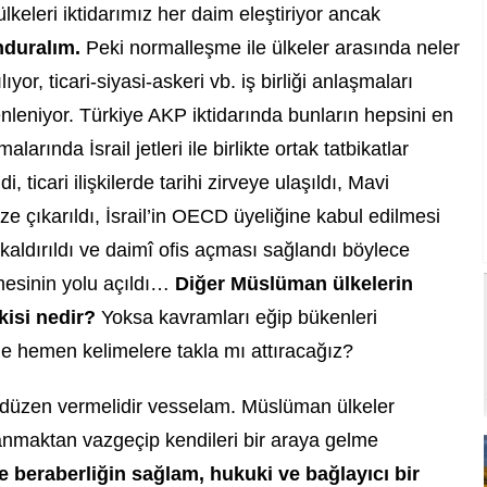
lkeleri iktidarımız her daim eleştiriyor ancak
nduralım.
Peki normalleşme ile ülkeler arasında neler
ıyor, ticari-siyasi-askeri vb. iş birliği anlaşmaları
zenleniyor. Türkiye AKP iktidarında bunların hepsini en
rında İsrail jetleri ile birlikte ortak tatbikatlar
ldi, ticari ilişkilerde tarihi zirveye ulaşıldı, Mavi
e çıkarıldı, İsrail’in OECD üyeliğine kabul edilmesi
 kaldırıldı ve daimî ofis açması sağlandı böylece
lmesinin yolu açıldı…
Diğer Müslüman ülkelerin
kisi nedir?
Yoksa kavramları eğip bükenleri
rde hemen kelimelere takla mı attıracağız?
i düzen vermelidir vesselam. Müslüman ülkeler
ı anmaktan vazgeçip kendileri bir araya gelme
ve beraberliğin sağlam, hukuki ve bağlayıcı bir