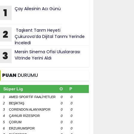
Çay Ailesinin Acı Günü
1
Taşkent Tarım Heyeti
2
Çukurova’da Dijital Tarımı Yerinde
İnceledi
Mersin Sinema Ofisi Uluslararası
3
Vitrinde Yerini Aldı
PUAN
DURUMU
Süper Lig
O
P
1
AMED SPORTİF FAALİYETLER
0
0
2
BEŞİKTAŞ
0
0
3
CORENDON ALANYASPOR
0
0
4
ÇAYKUR RİZESPOR
0
0
5
ÇORUM
0
0
6
ERZURUMSPOR
0
0