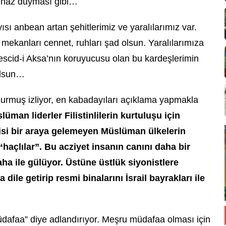
en haz duyması gibi…
ayısı anbean artan şehitlerimiz ve yaralılarımız var.
mekanları cennet, ruhları şad olsun. Yaralılarımıza
Mescid-i Aksa’nın koruyucusu olan bu kardeşlerimin
olsun…
urmuş izliyor, en kabadayıları açıklama yapmakla
man liderler Filistinlilerin kurtuluşu için
ikisi bir araya gelemeyen Müslüman ülkelerin
haçlılar”. Bu acziyet insanın canını daha bir
aha ile gülüyor. Üstüne üstlük siyonistlere
 dile getirip resmi binalarını İsrail bayrakları ile
üdafaa” diye adlandırıyor. Meşru müdafaa olması için