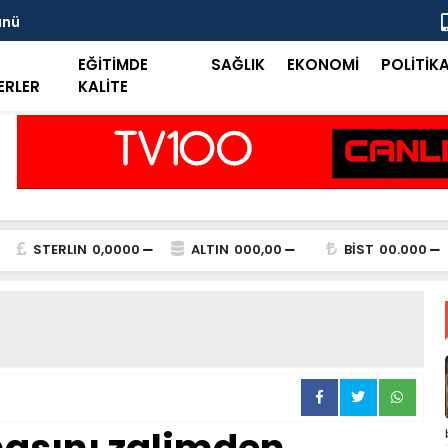
ünü
Taşkent Tar
EĞİTİMDE
SAĞLIK
EKONOMİ
POLİTİK
ERLER
KALİTE
STERLIN
0,0000
ALTIN
000,00
BİST
00.000