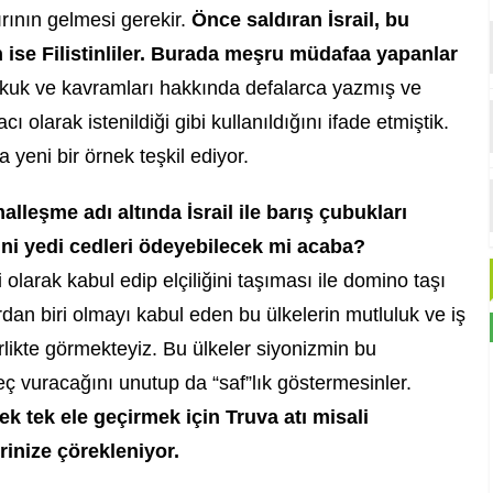
ırının gelmesi gerekir.
Önce saldıran İsrail, bu
n ise Filistinliler. Burada meşru müdafaa yapanlar
ukuk ve kavramları hakkında defalarca yazmış ve
olarak istenildiği gibi kullanıldığını ifade etmiştik.
yeni bir örnek teşkil ediyor.
lleşme adı altında İsrail ile barış çubukları
ini yedi cedleri ödeyebilecek mi acaba?
 olarak kabul edip elçiliğini taşıması ile domino taşı
dan biri olmayı kabul eden bu ülkelerin mutluluk ve iş
irlikte görmekteyiz. Bu ülkeler siyonizmin bu
eç vuracağını unutup da “saf”lık göstermesinler.
k tek ele geçirmek için Truva atı misali
rinize çörekleniyor.