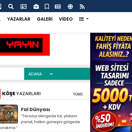
ım Heyeti Çukurova’da Dijital Tarımı Yerinde İnceledi
Çuk
Ka
A
YAZARLAR
GALERİ
VİDEO
KÖŞE
YAZARLARI
TÜMÜ
Fal Dünyası
“Teraziyi dengede tut, yıldızını
parlat, halkın güneşini gölgede
bırakma.”