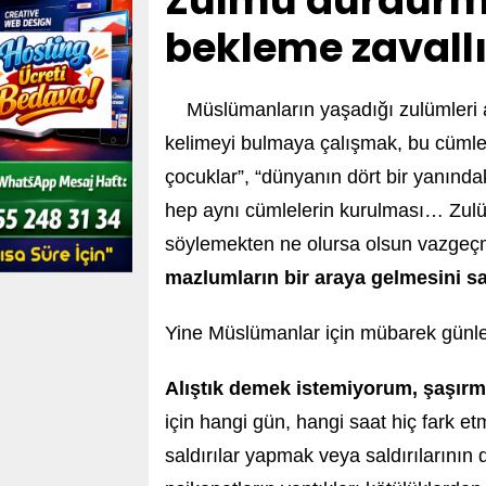
Zulmü durdurm
bekleme zavallı
Müslümanların yaşadığı zulümleri 
kelimeyi bulmaya çalışmak, bu cümlel
çocuklar”, “dünyanın dört bir yanınd
hep aynı cümlelerin kurulması… Zulüm
söylemekten ne olursa olsun vaz
mazlumların bir araya gelmesini s
Yine Müslümanlar için mübarek günler
Alıştık demek istemiyorum, şaşır
için hangi gün, hangi saat hiç fark e
saldırılar yapmak veya saldırılarının 