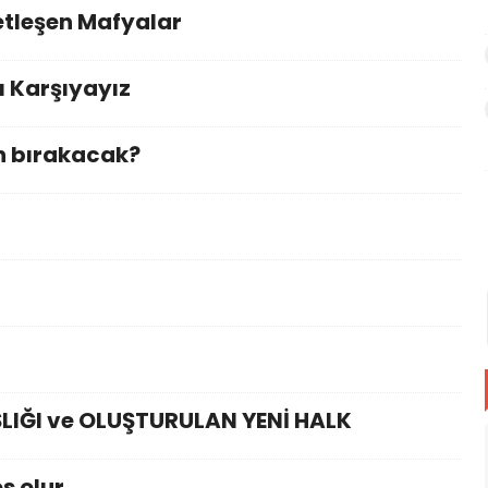
etleşen Mafyalar
şı Karşıyayız
n bırakacak?
IĞI ve OLUŞTURULAN YENİ HALK
s olur