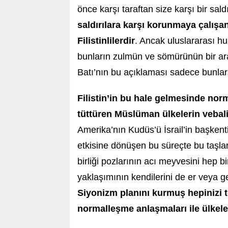
önce karşı taraftan size karşı bir sald
saldırılara karşı korunmaya çalışa
Filistinlilerdir
. Ancak uluslararası h
bunların zulmün ve sömürünün bir aracı 
Batı’nın bu açıklaması sadece bunlara 
Filistin’in bu hale gelmesinde norma
tüttüren Müslüman ülkelerin vebal
Amerika’nın Kudüs’ü İsrail’in başkenti
etkisine dönüşen bu süreçte bu taşlar
birliği pozlarının acı meyvesini hep b
yaklaşımının kendilerini de er veya g
Siyonizm planını kurmuş hepinizi te
normalleşme anlaşmaları ile ülkele