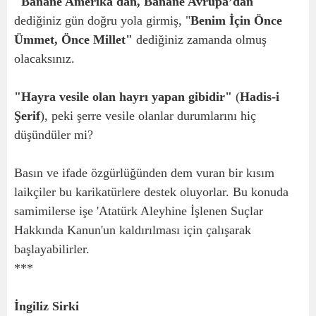
"Banane Amerika'dan, Banane Avrupa’dan"
dediğiniz gün doğru yola girmiş, "
Benim İçin Önce
Ümmet, Önce Millet"
dediğiniz zamanda olmuş
olacaksınız.
"Hayra vesile olan hayrı yapan gibidir"
(
Hadis-i
Şerif
), peki şerre vesile olanlar durumlarını hiç
düşündüler mi?
Basın ve ifade özgürlüğünden dem vuran bir kısım
laikçiler bu karikatürlere destek oluyorlar. Bu konuda
samimilerse işe 'Atatürk Aleyhine İşlenen Suçlar
Hakkında Kanun'un kaldırılması için çalışarak
başlayabilirler.
***
İngiliz Sirki