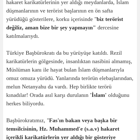
hakaret karikatürlerinin yer aldığı meydanlarda, İslam
düşmanlarının ve terörist başlarının en ön safta
yürüdüğü gösterilere, korku içerisinde "
biz terörist
değiliz, aman bize bir şey yapmayın"
dercesine
katılmalarıydı.
Türkiye Başbürokratı da bu yürüyüşe katıldı. Rezil
karikatürlerin gölgesinde, insanlıktan nasibini almamış,
Müslüman kanı ile hayat bulan İslam düşmanlarıyla
omuz omuza yürüdü. Yanlarında terörün elebaşlarından,
melun Netanyahu da vardı. Hep birlikte terörü
kınadılar! Orada asıl karşı durulanın
'İslam'
olduğunu
herkes biliyordu.
Başbürokratımız, "
Fas'ın bakan veya başka bir
temsilcisinin, Hz. Muhammed'e (s.a.v) hakaret
içerikli karikatürlerin yer aldığı bir gösteriye