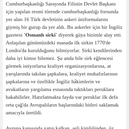
Cumhurbaşkanlığı Sarayında Filistin Devlet Başkanı
için yapılan resmi törende cumhurbaşkanlığı forsunda
yer alan 16 Türk devletinin askeri üniformalarını
giymiş bir gurup da yer aldı. Bu askerler için bir İngiliz
gazetesi
'Osmanlı sirki'
diyerek güya bizimle alay etti.
Anlaşılan günümüzdeki manada ilk sirkin 1770'de
Londra'da kurulduğunu bilmiyorlar. Sirki kendilerinden
daha iyi kimse bilemez. Şu anda bile sirk eğlencesi
görmek istiyorlarsa kraliyet organizasyonlarına, at
yarışlarında takılan şapkalara, kraliyet muhafızlarının
şapkalarına ve özellikle İngiliz hâkimlerin ve
avukatların yargılama esnasında taktıkları peruklara
bakabilirler. Hatırlatmakta fayda var peruklar ilk defa
orta çağ'da Avrupalıların başlarındaki bitleri saklamak
amacıyla üretildi.
Avrupa kapısında yatıp kalkan, asli kimliğinden, öz