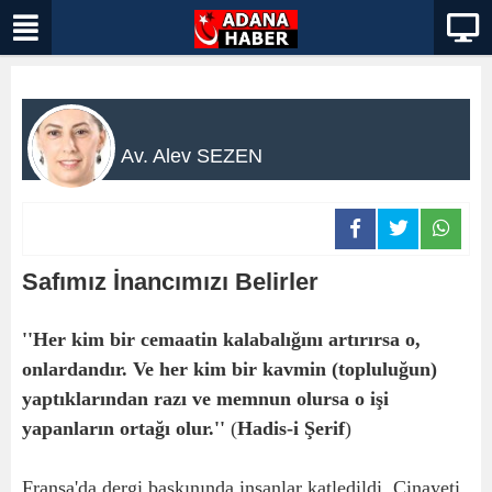
Av. Alev SEZEN
Safımız İnancımızı Belirler
''Her kim bir cemaatin kalabalığını artırırsa o,
onlardandır. Ve her kim bir kavmin (topluluğun)
yaptıklarından razı ve memnun olursa o işi
yapanların ortağı olur.''
(
Hadis-i Şerif
)
Fransa'da dergi baskınında insanlar katledildi. Cinayeti