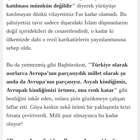
katılması mümkün değildir"
diyerek yürüyüşe
katılmayan dünkü vilayetimiz Fas kadar olamadı. Bu
şahsiyetsiz tavır sadece dışarıdaki İslam düşmanlarını
değil içeridekileri de cesaretlendirdi, o kadar ki
ülkemizde dahi o rezil karikatürlerin yayınlanmasına
sebep oldu.
Bu da yetmezmiş gibi Başbürokrat,
"Türkiye olarak
asırlarca Avrupa’nın parçasıydık millet olarak şu
anda da Avrupa'nın parçasıyız. Asyalı kimliğimiz,
Avrupalı kimliğimizi örtmez, ona renk katar"
gibi
benliğini inkâr eden, onlara şirin gözükmeye çalışan
laflar etti. Güya keskin zekâ ürünü bir yaklaşımla krizi
fırsata çeviriverdi. Milli şuur olmayınca bu kadar
oluyor!