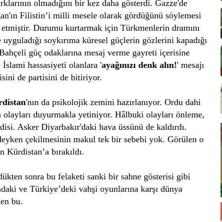
arklarının olmadığını bir kez daha gösterdi. Gazze'de
n'ın Filistin’i milli mesele olarak gördüğünü söylemesi
 etmiştir. Durumu kurtarmak için Türkmenlerin dramını
lere uyguladığı soykırıma küresel güçlerin gözlerini kapadığı
 Bahçeli güç odaklarına mesaj verme gayreti içerisine
 İslami hassasiyeti olanlara '
ayağınızı denk alın!
' mesajı
ini de partisini de bitiriyor.
distan
'nın da psikolojik zemini hazırlanıyor. Ordu dahi
en olayları duyurmakla yetiniyor. Hâlbuki olayları önleme,
isi. Asker Diyarbakır'daki hava üssünü de kaldırdı.
deyken çekilmesinin makul tek bir sebebi yok. Görülen o
 Kürdistan’a bırakıldı.
dükten sonra bu felaketi sanki bir sahne gösterisi gibi
daki ve Türkiye’deki vahşi oyunlarına karşı dünya
en bu.