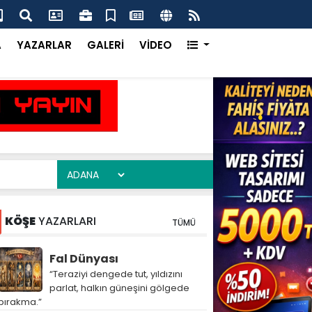
ma Ofisi Uluslararası Vitrinde Yerini Aldı
Çay
A
YAZARLAR
GALERİ
VİDEO
KÖŞE
YAZARLARI
TÜMÜ
Fal Dünyası
“Teraziyi dengede tut, yıldızını
parlat, halkın güneşini gölgede
bırakma.”