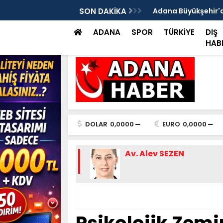
ılan bir iş yerinde, iş yeri sahibi ile genç
SON DAKİKA
Adana Büyükşehir'de
müdahale
ADANA
SPOR
TÜRKİYE
DIŞ
HAB
DOLAR
0,0000
EURO
0,0000
Av. Alev SEZEN