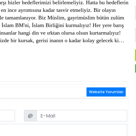
ı bizler hedeflerimizi belirlemeliyiz. Hatta bu hedeflerin
n ince ayrıntısına kadar tasvir etmeliyiz. Bir olayın
li ile tamamlanıyor. Biz Müslim, gayrimüslim bütün zulüm
 İslam BM'ni, İslam Birliğini kurmalıyız! Her yere barış
nsanlar hangi din ve ırktan olursa olsun kurtarmalıyız!
izde bir kursak, gerisi inanın o kadar kolay gelecek ki…
Website Yorumları
Email
@