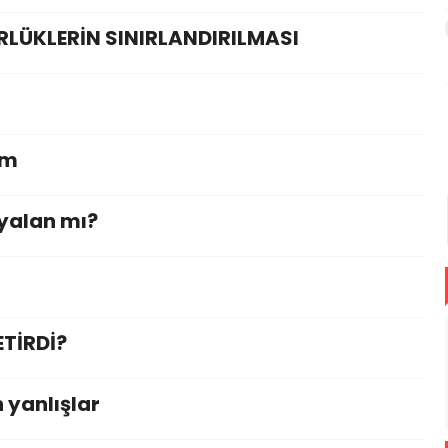
LÜKLERİN SINIRLANDIRILMASI
am
 yalan mı?
ETİRDİ?
 yanlışlar