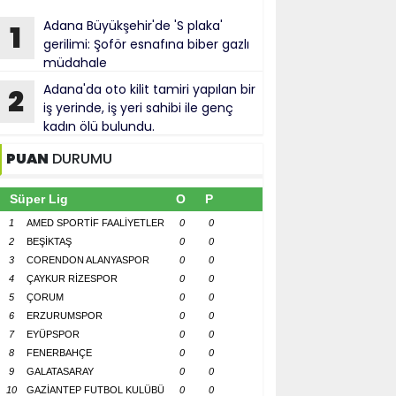
Adana Büyükşehir'de 'S plaka'
1
gerilimi: Şoför esnafına biber gazlı
müdahale
Adana'da oto kilit tamiri yapılan bir
2
iş yerinde, iş yeri sahibi ile genç
kadın ölü bulundu.
PUAN
DURUMU
Süper Lig
O
P
1
AMED SPORTİF FAALİYETLER
0
0
2
BEŞİKTAŞ
0
0
3
CORENDON ALANYASPOR
0
0
4
ÇAYKUR RİZESPOR
0
0
5
ÇORUM
0
0
6
ERZURUMSPOR
0
0
7
EYÜPSPOR
0
0
8
FENERBAHÇE
0
0
9
GALATASARAY
0
0
10
GAZİANTEP FUTBOL KULÜBÜ
0
0