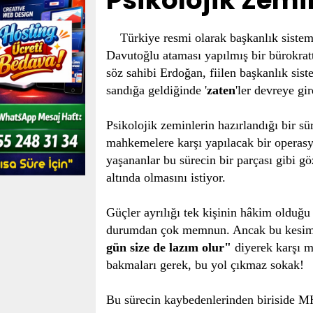
Psikolojik Zemin
Türkiye resmi olarak başkanlık siste
Davutoğlu ataması yapılmış bir bürokratt
söz sahibi Erdoğan, fiilen başkanlık sist
sandığa geldiğinde '
zaten
'ler devreye gi
Psikolojik zeminlerin hazırlandığı bir s
mahkemelere karşı yapılacak bir operasyo
yaşananlar bu sürecin bir parçası gibi gö
altında olmasını istiyor.
Güçler ayrılığı tek kişinin hâkim olduğu
durumdan çok memnun. Ancak bu kesim t
gün size de lazım olur"
diyerek karşı m
bakmaları gerek, bu yol çıkmaz sokak!
Bu sürecin kaybedenlerinden biriside 