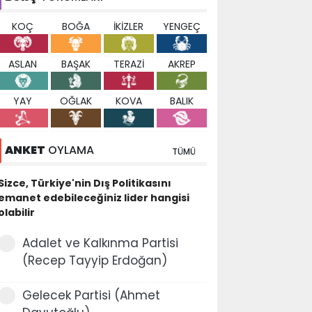
KOÇ
BOĞA
İKİZLER
YENGEÇ
ASLAN
BAŞAK
TERAZİ
AKREP
YAY
OĞLAK
KOVA
BALIK
ANKET
OYLAMA
TÜMÜ
Sizce, Türkiye'nin Dış Politikasını
emanet edebileceğiniz lider hangisi
olabilir
Adalet ve Kalkınma Partisi
(Recep Tayyip Erdoğan)
Gelecek Partisi (Ahmet