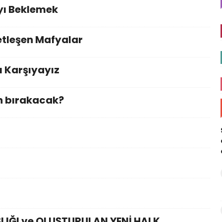
yı Beklemek
etleşen Mafyalar
şı Karşıyayız
n bırakacak?
IĞI ve OLUŞTURULAN YENİ HALK