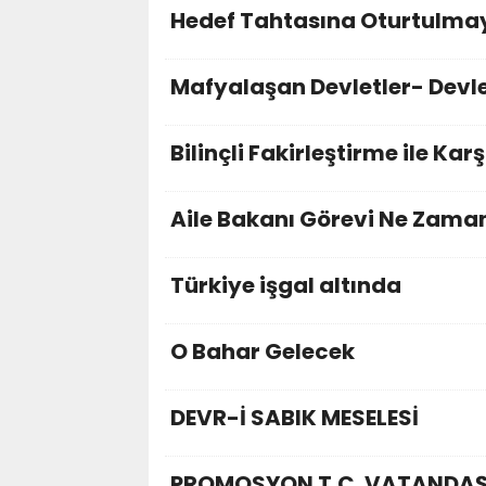
Hedef Tahtasına Oturtulma
Mafyalaşan Devletler- Devl
Bilinçli Fakirleştirme ile Kar
Aile Bakanı Görevi Ne Zama
Türkiye işgal altında
O Bahar Gelecek
DEVR-İ SABIK MESELESİ
PROMOSYON T.C. VATANDAŞL