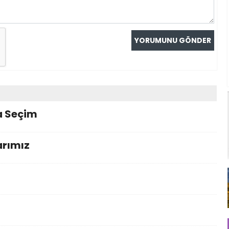
a Seçim
arımız