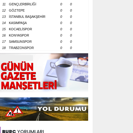
11
GENÇLERBİRLİĞİ
0
0
12
GÖZTEPE
0
0
13
İSTANBUL BAŞAKŞEHİR
0
0
14
KASIMPAŞA
0
0
15
KOCAELİSPOR
0
0
16
KONYASPOR
0
0
17
SAMSUNSPOR
0
0
18
TRABZONSPOR
0
0
BURÇ
YORUMLARI