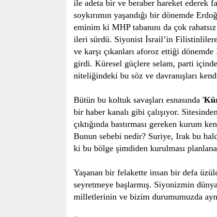
ile adeta bir ve beraber hareket ederek f
soykırımın yaşandığı bir dönemde Erdoğa
eminim ki MHP tabanını da çok rahatsız
ileri sürdü. Siyonist İsrail’in Filistinli
ve karşı çıkanları aforoz ettiği dönemde
girdi. Küresel güçlere selam, parti içinde
niteliğindeki bu söz ve davranışları kendis
Bütün bu koltuk savaşları esnasında '
Kür
bir haber kanalı gibi çalışıyor. Sitesind
çıktığında bastırması gereken kurum kend
Bunun sebebi nedir? Suriye, Irak bu hal
ki bu bölge şimdiden kurulması planlanan
Yaşanan bir felakette insan bir defa üzül
seyretmeye başlarmış. Siyonizmin dünya
milletlerinin ve bizim durumumuzda ayn