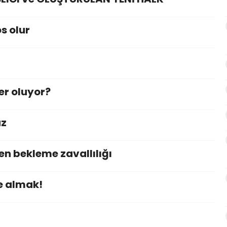
s olur
er oluyor?
az
n bekleme zavallılığı
e almak!