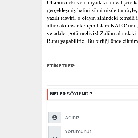
Ülkemizdeki ve dünyadaki bu vahşete karş
gerçekleşmiş halini zihnimizde tümüyle, e
yazılı tasviri, o olayın zihindeki temsi
altındaki insanlar için İslam NATO’'unu,
ve adalet götürmeliyiz! Zulüm altındaki i
Bunu yapabiliriz! Bu birliği önce zihnim
ETİKETLER:
NELER
SÖYLENDİ?
Name
Comment