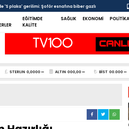
 'S plaka' gerilimi: Şoför esnafına biber gazlı
Mersin Sine
EĞİTİMDE
SAĞLIK
EKONOMİ
POLİTİK
ERLER
KALİTE
STERLIN
0,0000
ALTIN
000,00
BİST
00.000