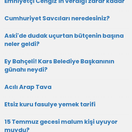
Emniyetçi Cengiz'in verdiği zarar kadar
Cumhuriyet Savcıları neredesiniz?
Aski'de dudak uçurtan bütçenin başına
neler geldi?
Ey Bahçeli! Kars Belediye Başkanının
günahı neydi?
Acılı Arap Tava
Etsiz kuru fasulye yemek tarifi
15 Temmuz gecesi malum kişi uyuyor
muydu?