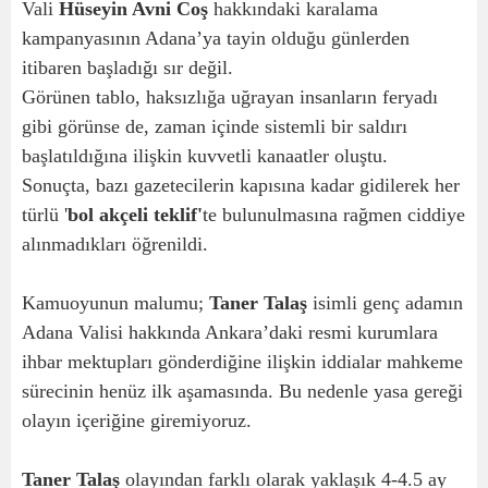
Vali
Hüseyin Avni Coş
hakkındaki karalama
kampanyasının Adana’ya tayin olduğu günlerden
itibaren başladığı sır değil.
Görünen tablo, haksızlığa uğrayan insanların feryadı
gibi görünse de, zaman içinde sistemli bir saldırı
başlatıldığına ilişkin kuvvetli kanaatler oluştu.
Sonuçta, bazı gazetecilerin kapısına kadar gidilerek her
türlü '
bol akçeli teklif'
te bulunulmasına rağmen ciddiye
alınmadıkları öğrenildi.
Kamuoyunun malumu;
Taner Talaş
isimli genç adamın
Adana Valisi hakkında Ankara’daki resmi kurumlara
ihbar mektupları gönderdiğine ilişkin iddialar mahkeme
sürecinin henüz ilk aşamasında. Bu nedenle yasa gereği
olayın içeriğine giremiyoruz.
Taner Talaş
olayından farklı olarak yaklaşık 4-4.5 ay