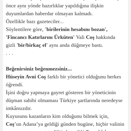
önce aynı yönde hazırlıklar yapıldığına ilişkin
duyumlardan haberdar olmayan kalmadı.
Özellikle bazı gazeteciler...
Söylentilere göre,
'birilerinin hesabını bozan',
'Fincancı Katırlarını Ürküten'
Vali
Coş
hakkında
gizli
'bir/birkaç el'
aynı anda düğmeye bastı.
. . .
Beğenirsiniz beğenmezsiniz...
Hüseyin Avni Coş
farklı bir yönetici olduğunu herkes
öğrendi.
İşini doğru yapmaya gayret gösteren bir yöneticinin
düşman sahibi olmaması Türkiye şartlarında neredeyse
imkânsızdır.
Kuyusunu kazanların kim olduğunu bilmek için,
Coş
’un Adana’ya geldiği günden bugüne, hiçbir valinin