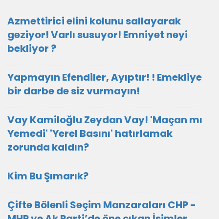
Azmettirici elini kolunu sallayarak
geziyor! Varlı susuyor! Emniyet neyi
bekliyor ?
Yapmayın Efendiler, Ayıptır! ! Emekliye
bir darbe de siz vurmayın!
Vay Kamiloğlu Zeydan Vay! 'Maçan mı
Yemedi' 'Yerel Basını' hatırlamak
zorunda kaldın?
Kim Bu Şımarık?
Çifte Bölenli Seçim Manzaraları CHP -
MHP ve Ak Parti’de öne çıkan İsimler..