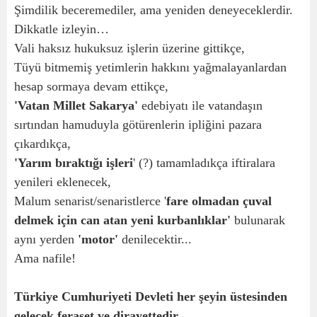
Şimdilik beceremediler, ama yeniden deneyeceklerdir.
Dikkatle izleyin…
Vali haksız hukuksuz işlerin üzerine gittikçe,
Tüyü bitmemiş yetimlerin hakkını yağmalayanlardan
hesap sormaya devam ettikçe,
'Vatan Millet Sakarya'
edebiyatı ile vatandaşın
sırtından hamuduyla götürenlerin ipliğini pazara
çıkardıkça,
'Yarım bıraktığı işleri
' (?) tamamladıkça iftiralara
yenileri eklenecek,
Malum senarist/senaristlerce '
fare olmadan çuval
delmek için can atan yeni kurbanlıklar'
bulunarak
aynı yerden
'motor'
denilecektir...
Ama nafile!
Türkiye Cumhuriyeti Devleti her şeyin üstesinden
gelecek feraset ve dirayettedir.