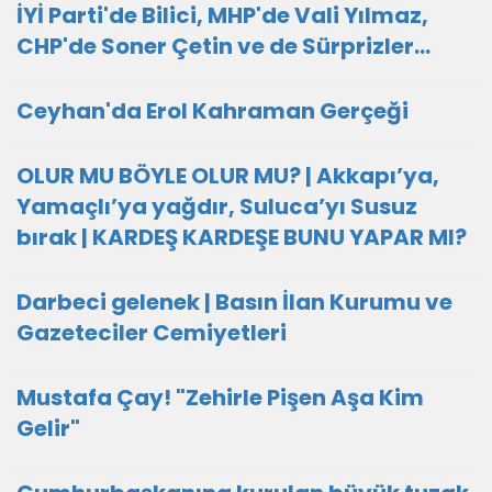
İYİ Parti'de Bilici, MHP'de Vali Yılmaz,
CHP'de Soner Çetin ve de Sürprizler...
Ceyhan'da Erol Kahraman Gerçeği
OLUR MU BÖYLE OLUR MU? | Akkapı’ya,
Yamaçlı’ya yağdır, Suluca’yı Susuz
bırak | KARDEŞ KARDEŞE BUNU YAPAR MI?
Darbeci gelenek | Basın İlan Kurumu ve
Gazeteciler Cemiyetleri
Mustafa Çay! "Zehirle Pişen Aşa Kim
Gelir"