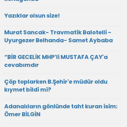
Yazıklar olsun size!
Murat Sancak- Travmatik Balotelli -
Uyurgezer Belhanda- Samet Aybaba
“BİR GECELİK MHP’li MUSTAFA ÇAY'a
cevabımdır
Çöp toplarken B.Şehir'e müdür oldu
kıymet bildi mi?
Adanalıların gönlünde taht kuran isim:
Ömer BİLGİN