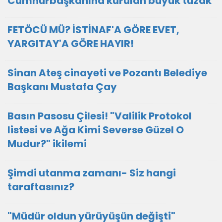
Cumhurbaşkanına kurulan büyük tuzak
FETÖCÜ MÜ? İSTİNAF'A GÖRE EVET,
YARGITAY'A GÖRE HAYIR!
Sinan Ateş cinayeti ve Pozantı Belediye
Başkanı Mustafa Çay
Basın Pasosu Çilesi! "Valilik Protokol
listesi ve Ağa Kimi Severse Güzel O
Mudur?" ikilemi
Şimdi utanma zamanı- Siz hangi
taraftasınız?
"Müdür oldun yürüyüşün değişti"