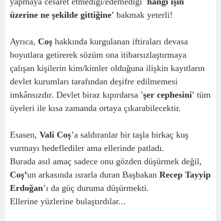
yapmaya cesaret etmediği/edemediği
'hangi işin
üzerine ne şekilde gittiğine'
bakmak yeterli!
Ayrıca,
Coş
hakkında kurgulanan iftiraları devasa
boyutlara getirerek sözüm ona itibarsızlaştırmaya
çalışan kişilerin kim/kimler olduğuna ilişkin kayıtların
devlet kurumları tarafından deşifre edilmemesi
imkânsızdır. Devlet biraz kıpırdarsa
'şer cephesini'
tüm
üyeleri ile kısa zamanda ortaya çıkarabilecektir.
Esasen,
Vali Coş
’a saldıranlar bir taşla birkaç kuş
vurmayı hedeflediler ama ellerinde patladı.
Burada asıl amaç sadece onu gözden düşürmek değil,
Coş’
un arkasında ısrarla duran Başbakan
Recep Tayyip
Erdoğan
’ı da güç duruma düşürmekti.
Ellerine yüzlerine bulaştırdılar...