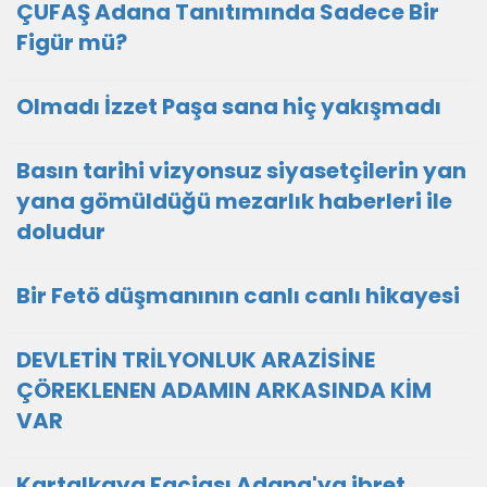
ÇUFAŞ Adana Tanıtımında Sadece Bir
Figür mü?
Olmadı İzzet Paşa sana hiç yakışmadı
Basın tarihi vizyonsuz siyasetçilerin yan
yana gömüldüğü mezarlık haberleri ile
doludur
Bir Fetö düşmanının canlı canlı hikayesi
DEVLETİN TRİLYONLUK ARAZİSİNE
ÇÖREKLENEN ADAMIN ARKASINDA KİM
VAR
Kartalkaya Faciası Adana'ya ibret