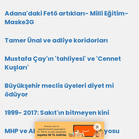
Adana'daki Fetö artıkları- Milli Eğitim-
Maske3G
Tamer Ünal ve adliye koridorları
Mustafa Çay'ın 'tahliyesi' ve 'Cennet
Kuşları'
Büyükşehir meclis üyeleri diyet mi
ödüyor
1999- 2017: Sakıt'ın bitmeyen kini
MHP ve AK Partide ihanet senaryosu