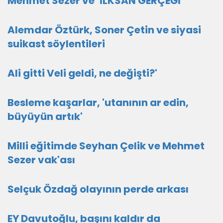
Mehmet Sezer ve ‘İLKSAN GERÇEĞİ'
Alemdar Öztürk, Soner Çetin ve siyasi
suikast söylentileri
Ali gitti Veli geldi, ne değişti?'
Besleme kaşarlar, 'utanının ar edin,
büyüyün artık'
Milli eğitimde Seyhan Çelik ve Mehmet
Sezer vak'ası
Selçuk Özdağ olayının perde arkası
EY Davutoğlu, başını kaldır da