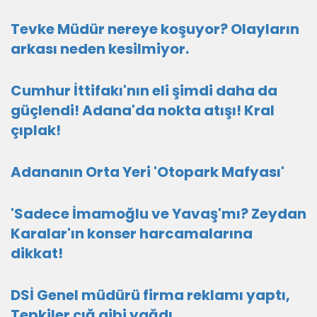
Tevke Müdür nereye koşuyor? Olayların
arkası neden kesilmiyor.
Cumhur İttifakı'nın eli şimdi daha da
güçlendi! Adana'da nokta atışı! Kral
çıplak!
Adananın Orta Yeri 'Otopark Mafyası'
'Sadece İmamoğlu ve Yavaş'mı? Zeydan
Karalar'ın konser harcamalarına
dikkat!
DSİ Genel müdürü firma reklamı yaptı,
Tepkiler çığ gibi yağdı