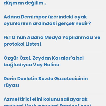
düşman değilim..
Adana Demirspor üzerindeki ayak
oyunlarının ardındaki gerçek nedir?
FETÖ’nün Adana Medya Yapılanması ve
protokol Listesi
Özgür Özel, Zeydan Karalar'a bel
bağladıysa Vay Haline
Derin Devletin Sözde Gazetecisinin
rüyası
Azmettirici elini kolunu sallayarak
geziyor! Varlı susuyor! Emniyet neyi