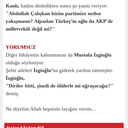
Kanlı,
kadını dinledikten sonra şu yanıtı veriyor:
"Abdullah Çalışkan bizim partimize neden
yakışmasın? Alpaslan Türkeş’in oğlu da AKP'de
milletvekili değil mi?"
YORUMSUZ
Diğer hikâyenin kahramanını da
Mustafa İzgioğlu
olduğu söyleniyor:
Şehit aileleri
İzgioğlu’
na giderek yardım istemişler.
İzgioğlu,
"Diriler bitti, şimdi de ölülerle mi uğraşacağız?"
demiş.
Ne diyelim Allah hepsinin layığını versin...