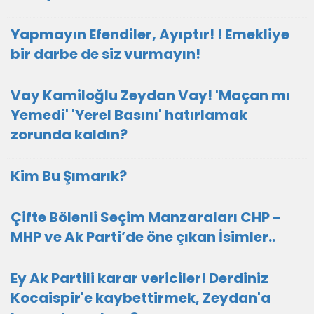
Yapmayın Efendiler, Ayıptır! ! Emekliye
bir darbe de siz vurmayın!
Vay Kamiloğlu Zeydan Vay! 'Maçan mı
Yemedi' 'Yerel Basını' hatırlamak
zorunda kaldın?
Kim Bu Şımarık?
Çifte Bölenli Seçim Manzaraları CHP -
MHP ve Ak Parti’de öne çıkan İsimler..
Ey Ak Partili karar vericiler! Derdiniz
Kocaispir'e kaybettirmek, Zeydan'a