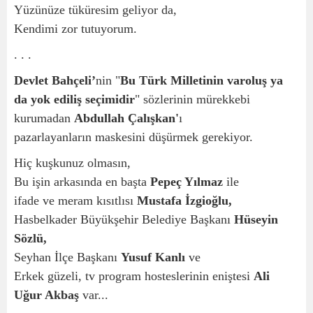
Yüzünüze tüküresim geliyor da,
Kendimi zor tutuyorum.
. . .
Devlet Bahçeli’
nin "
Bu Türk Milletinin varoluş ya
da yok ediliş seçimidir
" sözlerinin mürekkebi
kurumadan
Abdullah Çalışkan'
ı
pazarlayanların maskesini düşürmek gerekiyor.
Hiç kuşkunuz olmasın,
Bu işin arkasında en başta
Pepeç Yılmaz
ile
ifade ve meram kısıtlısı
Mustafa İzgioğlu,
Hasbelkader Büyükşehir Belediye Başkanı
Hüseyin
Sözlü,
Seyhan İlçe Başkanı
Yusuf Kanlı
ve
Erkek güzeli, tv program hosteslerinin eniştesi
Ali
Uğur Akbaş
var...