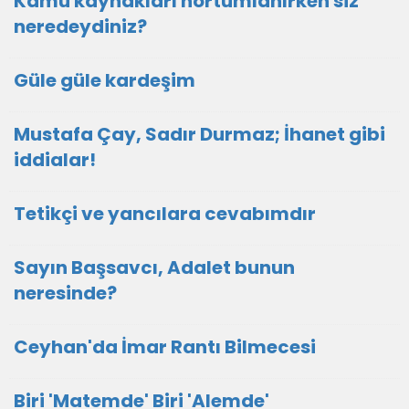
Kamu kaynakları hortumlanırken siz
neredeydiniz?
Güle güle kardeşim
Mustafa Çay, Sadır Durmaz; İhanet gibi
iddialar!
Tetikçi ve yancılara cevabımdır
Sayın Başsavcı, Adalet bunun
neresinde?
Ceyhan'da İmar Rantı Bilmecesi
Biri 'Matemde' Biri 'Alemde'