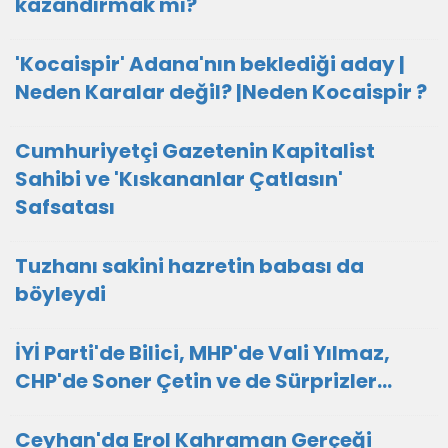
kazandırmak mı?
'Kocaispir' Adana'nın beklediği aday |
Neden Karalar değil? |Neden Kocaispir ?
Cumhuriyetçi Gazetenin Kapitalist
Sahibi ve 'Kıskananlar Çatlasın'
Safsatası
Tuzhanı sakini hazretin babası da
böyleydi
İYİ Parti'de Bilici, MHP'de Vali Yılmaz,
CHP'de Soner Çetin ve de Sürprizler...
Ceyhan'da Erol Kahraman Gerçeği