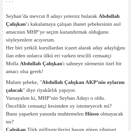
. . .
Seyhan’da mevcut 8 adayı yetersiz bularak
Abdullah
Çalışkan
’ı kakalamaya çalışan ihanet şebekesinin asıl
amacının MHP’ye seçim kazandırmak olduğunu
söyleyenlere acıyorum.
Her biri yetkili kurullardan icazet alarak aday adaylığını
ilan eden onlarca ülkü eri varken tescilli cemaatçi
Molla
Abdullah Çalışkan
'ı sahneye sürmenin özel bir
amacı olsa gerek!
Malum şebeke, "
Abdullah Çalışkan AKP’nin oylarını
çalacak
" diye riyakârlık yapıyor.
Varsayalım ki, MHP’nin Seyhan Adayı o oldu.
Öncelikle cemaatçi kesimden oy istemeyecek mi?
Bunu yaparken yanında muhtemelen
Hüsso
olmayacak
mı?
Çalışkan
Türk milliyetçilerini hasım gören zihniyet