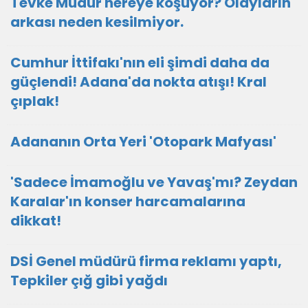
Tevke Müdür nereye koşuyor? Olayların
arkası neden kesilmiyor.
Cumhur İttifakı'nın eli şimdi daha da
güçlendi! Adana'da nokta atışı! Kral
çıplak!
Adananın Orta Yeri 'Otopark Mafyası'
'Sadece İmamoğlu ve Yavaş'mı? Zeydan
Karalar'ın konser harcamalarına
dikkat!
DSİ Genel müdürü firma reklamı yaptı,
Tepkiler çığ gibi yağdı