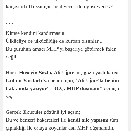
karşısında
Hüsso
için ne diyecek de oy isteyecek?
. . .
Kimse kendini kandırmasın.
Ülkücüye de ülkücülüğe de kurban olsunlar...
Bu güruhun amacı MHP’yi başarıya götürmek falan
değil.
Hani,
Hüseyin Sözlü,
Ali Uğur
’un, gözü yaşlı karısı
Gülbin Vardarlı
’ya benim için, "
Ali Uğur’la benim
hakkımda yazıyor”
, "
O.Ç. MHP düşmanı"
demişti
ya,
Gerçek ülkücüler gözünü iyi açsın;
Bu ve benzeri hakaretleri ile
kendi aile yapısını
tüm
çıplaklığı ile ortaya koyanlar asıl MHP düşmanıdır.