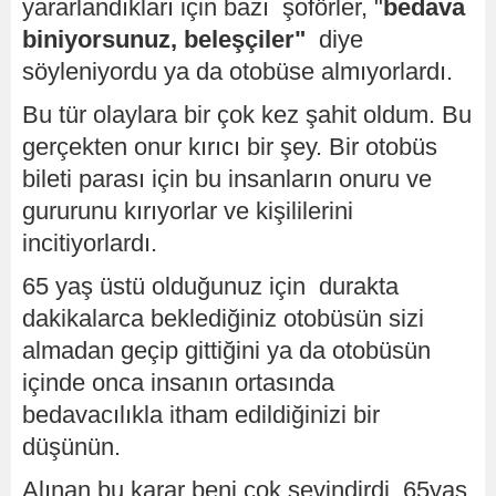
yararlandıkları için bazı şoförler, "
bedava
biniyorsunuz, beleşçiler"
diye
söyleniyordu ya da otobüse almıyorlardı.
Bu tür olaylara bir çok kez şahit oldum. Bu
gerçekten onur kırıcı bir şey. Bir otobüs
bileti parası için bu insanların onuru ve
gururunu kırıyorlar ve kişililerini
incitiyorlardı.
65 yaş üstü olduğunuz için durakta
dakikalarca beklediğiniz otobüsün sizi
almadan geçip gittiğini ya da otobüsün
içinde onca insanın ortasında
bedavacılıkla itham edildiğinizi bir
düşünün.
Alınan bu karar beni çok sevindirdi. 65yaş