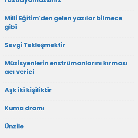
rastlayamazsınız
Milli Eğitim'den gelen yazılar bilmece
gibi
Sevgi Tekleşmektir
Müzisyenlerin enstrümanlarını kırması
acı verici
Aşk iki kişiliktir
Kuma dramı
Ünzile